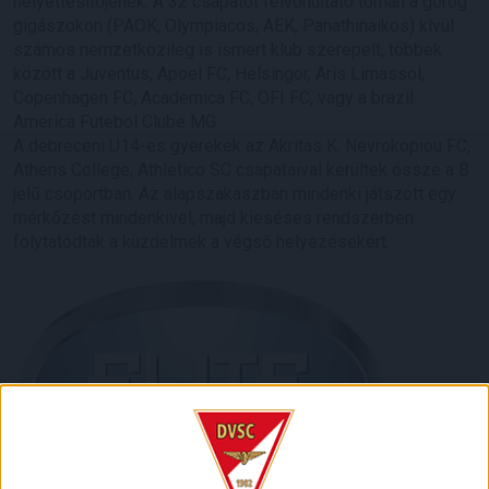
helyettesítőjének. A 32 csapatot felvonultató tornán a görög
gigászokon (PAOK, Olympiacos, AEK, Panathinaikos) kívül
számos nemzetközileg is ismert klub szerepelt, többek
között a Juventus, Apoel FC, Helsingor, Aris Limassol,
Copenhagen FC, Academica FC, OFI FC, vagy a brazil
America Futebol Clube MG.
A debreceni U14-es gyerekek az Akritas K. Nevrokopiou FC,
Athens College, Athletico SC csapataival kerültek össze a B
jelű csoportban. Az alapszakaszban mindenki játszott egy
mérkőzést mindenkivel, majd kieséses rendszerben
folytatódtak a küzdelmek a végső helyezésekért.