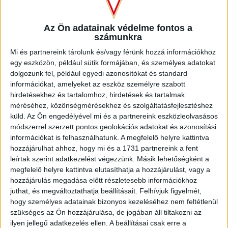
Az Ön adatainak védelme fontos a
számunkra
Mi és partnereink tárolunk és/vagy férünk hozzá információkhoz
egy eszközön, például sütik formájában, és személyes adatokat
dolgozunk fel, például egyedi azonosítókat és standard
információkat, amelyeket az eszköz személyre szabott
hirdetésekhez és tartalomhoz, hirdetések és tartalmak
méréséhez, közönségmérésekhez és szolgáltatásfejlesztéshez
küld.
Az Ön engedélyével mi és a partnereink eszközleolvasásos
U14-es csapatunk kedd reggel lejátszotta utolsó meccsét is
módszerrel szerzett pontos geolokációs adatokat és azonosítási
a B csoportban, amelyen az volt a tét, hogy ki folytatja a
információkat is felhasználhatunk. A megfelelő helyre kattintva
hozzájárulhat ahhoz, hogy mi és a 1731 partnereink a fent
felsőházban és ki a középmezőnyben, ugyanis a DVSC és
leírtak szerint adatkezelést végezzünk. Másik lehetőségként a
az Athens College is 6-6 ponttal állt a csoport élén. A
megfelelő helyre kattintva elutasíthatja a hozzájárulást, vagy a
debreceni legények ellentmondást nem tűrően játszottak (5-
hozzájárulás megadása előtt részletesebb információkhoz
0) és kapott gól nélkül, 100 %-os teljesítménnyel zárták a
juthat, és megváltoztathatja beállításait.
Felhívjuk figyelmét,
csoportot, így jogot szereztek az 1-8. helyért folyó
hogy személyes adatainak bizonyos kezeléséhez nem feltétlenül
kieséses szakaszhoz.
szükséges az Ön hozzájárulása, de jogában áll tiltakozni az
ilyen jellegű adatkezelés ellen. A beállításai csak erre a