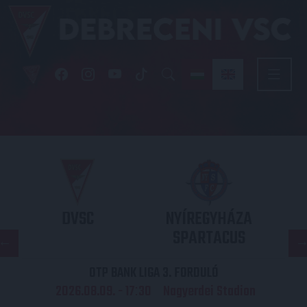
DVSC
NYÍREGYHÁZA
SPARTACUS
OTP BANK LIGA 3. FORDULÓ
2026.08.09. - 17
30
Nagyerdei Stadion
: