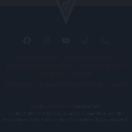
PÁLYARENDSZABÁLYOK
ADATKEZELÉSI TÁJÉKOZATÓ
JOGI ÉS FELHASZNÁLÁSI FELTÉTELEK
LEVÉL A SZERKESZTŐNEK
IMPRESSZUM
KAPCSOLAT
BELSŐ VISSZAÉLÉS-BEJELENTÉSI TÁJÉKOZTATÓ DVSC FUTBALL ZRT.
© 2026
DVSC Futball Zrt.
Minden jog fenntartva.
Az oldalon található írott és képi anyagok csak a forrás megjelölésével, internetes
felhasználás esetén élő hivatkozás elhelyezésével (forrás: dvsc.hu) használhatóak fel.