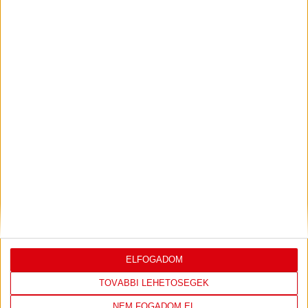
KONFERENCIA LIGÁBAN
Bővebben →
VIDEÓ! SAJTÓTÁJÉKOZTATÓ
PJUNYIK
:
JEREVÁN-DVSC 0-0, GERT REMMEL
ÉRTÉKELÉSE
Bővebben →
LEGUTÓBBI EREDMÉNY
ELFOGADOM
TOVÁBBI LEHETŐSÉGEK
NEM FOGADOM EL