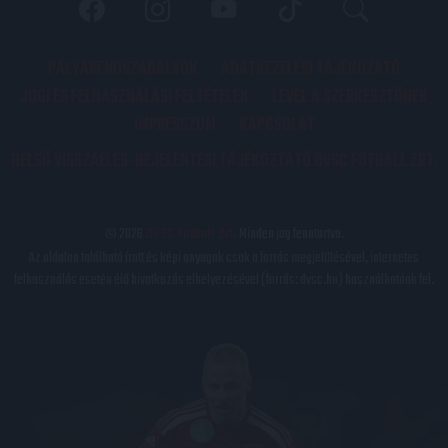
PÁLYARENDSZABÁLYOK
ADATKEZELÉSI TÁJÉKOZATÓ
JOGI ÉS FELHASZNÁLÁSI FELTÉTELEK
LEVÉL A SZERKESZTŐNEK
IMPRESSZUM
KAPCSOLAT
BELSŐ VISSZAÉLÉS-BEJELENTÉSI TÁJÉKOZTATÓ DVSC FUTBALL ZRT.
© 2026
DVSC Futball Zrt.
Minden jog fenntartva.
Az oldalon található írott és képi anyagok csak a forrás megjelölésével, internetes
felhasználás esetén élő hivatkozás elhelyezésével (forrás: dvsc.hu) használhatóak fel.