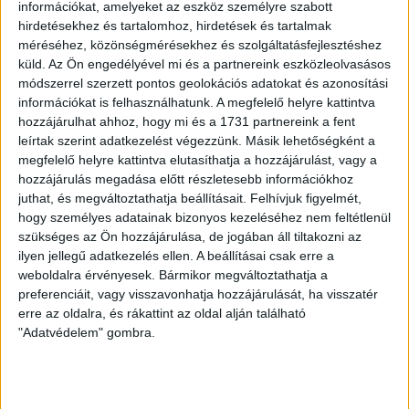
információkat, amelyeket az eszköz személyre szabott
László Mátyás a bukaresti FCSB II. csapatától igazolt
hirdetésekhez és tartalomhoz, hirdetések és tartalmak
Debrecenbe, korábban a Marosvásárhely színeiben már
méréséhez, közönségmérésekhez és szolgáltatásfejlesztéshez
bemutatkozott a román másodosztályban. A védőként,
küld.
Az Ön engedélyével mi és a partnereink eszközleolvasásos
illetve középpályásként is bevethető játékos kezdetben a
módszerrel szerzett pontos geolokációs adatokat és azonosítási
DVSC II. csapatában fog szerepelni.
információkat is felhasználhatunk. A megfelelő helyre kattintva
hozzájárulhat ahhoz, hogy mi és a 1731 partnereink a fent
Szintén a napokban dőlt el, hogy a Loki két tehetsége, Batai
leírtak szerint adatkezelést végezzünk. Másik lehetőségként a
Tamás és Szakács Levente kölcsönben a DEAC NB III-as
megfelelő helyre kattintva elutasíthatja a hozzájárulást, vagy a
együttesénél tölti a tavaszi szezont.
hozzájárulás megadása előtt részletesebb információkhoz
juthat, és megváltoztathatja beállításait.
Felhívjuk figyelmét,
LEGUTÓBBI HÍREK
hogy személyes adatainak bizonyos kezeléséhez nem feltétlenül
szükséges az Ön hozzájárulása, de jogában áll tiltakozni az
ilyen jellegű adatkezelés ellen. A beállításai csak erre a
weboldalra érvényesek. Bármikor megváltoztathatja a
RENDKÍVÜLI HŐSÉG
TÖBB MÓDON IS
:
preferenciáit, vagy visszavonhatja hozzájárulását, ha visszatér
IGYEKSZIK SEGÍTENI A SZURKOLÓKAT A DVSC
erre az oldalra, és rákattint az oldal alján található
"Adatvédelem" gombra.
2026.08.06.
Nagy meccs vár csütörtökön 19 órától a Lokira és a
szurkolóira, csapatunk a dán FC Copenhagent fogadja az
UEFA Konferencia Liga selejtezőjében. Klubunk a rendkívüli