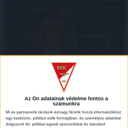
Fotó: Facebook/Mátyás László
Az Ön adatainak védelme fontos a
számunkra
A DVSC szerződtette
a 2007-es születésű, magyar
állampolgársággal is rendelkező, 21-szeres román
Mi és partnereink tárolunk és/vagy férünk hozzá információkhoz
egy eszközön, például sütik formájában, és személyes adatokat
utánpótlás-válogatott
László Mátyást.
dolgozunk fel, például egyedi azonosítókat és standard