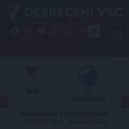
DVSC
FC
COPENHAGEN
KONFERENCIA LIGA 3. SELEJTEZŐFDORDULÓ
2026.08.06. - 19
00
Nagyerdei Stadion
: