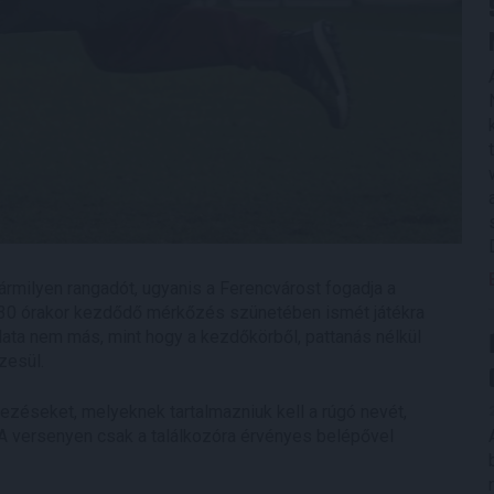
kármilyen rangadót, ugyanis a Ferencvárost fogadja a
.30 órakor kezdődő mérkőzés szünetében ismét játékra
adata nem más, mint hogy a kezdőkörből, pattanás nélkül
zesül.
ezéseket, melyeknek tartalmazniuk kell a rúgó nevét,
 A versenyen csak a találkozóra érvényes belépővel