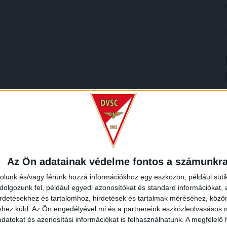
Az Ön adatainak védelme fontos a számunkr
rolunk és/vagy férünk hozzá információkhoz egy eszközön, például süti
olgozunk fel, például egyedi azonosítókat és standard információkat,
irdetésekhez és tartalomhoz, hirdetések és tartalmak méréséhez, kö
shez küld.
Az Ön engedélyével mi és a partnereink eszközleolvasásos m
datokat és azonosítási információkat is felhasználhatunk. A megfelelő h