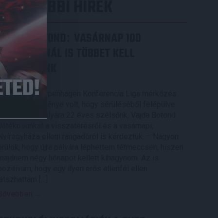
LEGUTÓBBI HÍREK
VAJDA BOTOND
VASÁRNAP 100
:
SZÁZALÉKNÁL IS TÖBBET KELL
BELEADNUNK
2026.08.07.
A DVSC-FC Copenhagen Konferencia Liga mérkőzés
örömteli eseménye volt, hogy sérüléséből felépülve
visszatért a pályára 22 éves szélsőnk, Vajda Botond.
Játékosunkat a visszatérésről és a vasárnapi,
Nyíregyháza elleni rangadóról is kérdeztük. – Nagyon
örülök, hogy újra pályára léphettem tétmeccsen, hiszen
majdnem négy hónapot kellett kihagynom. Az is
pozitívum, hogy egy ilyen erős ellenfél ellen
játszhattam […]
Bővebben →