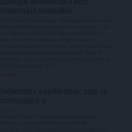
SZURKOLÓI INFORMÁCIÓK A DVSC-
NYÍREGYHÁZA RANGADÓRA
A DVSC az OTP Bank Liga 3. fordulójában az ősi rivális
Nyíregyházát fogadja augusztus 9-én, vasárnap 17.30-
kor a Nagyerdei Stadionban. Nagy az érdeklődés, a
találkozóra megvásárolhatók a jegyek online, a
www.nagyerdeistadion.hu oldalon, illetve személyesen
a stadion pénztáraiban (nyitva hétköznap 10 és 18,
szombaton 10 és 15 óra között, vasárnap 10 órától). A
DVSC Store vasárnap 12 […]
Bővebben →
ÉRVÉNYESÜLT A PAPÍRFORMA
DVSC-FC
:
COPENHAGEN 0-3
2026.08.06.
Az örmény Pjunyik Jereván búcsúztatása után a
bombaerős, válogatottakkal teletűzdelt, dán
rekordbajnok FC Copenhagen (Köbenhavn) együttesét