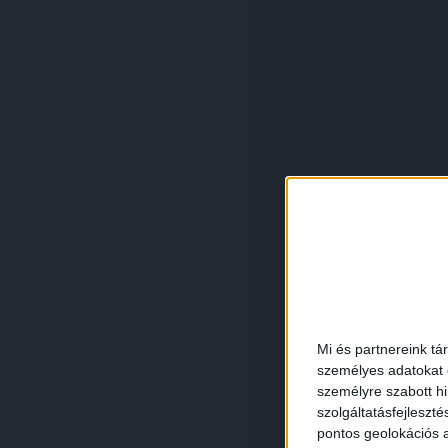
Mi és partnereink tá
személyes adatokat d
személyre szabott h
szolgáltatásfejleszté
pontos geolokációs a