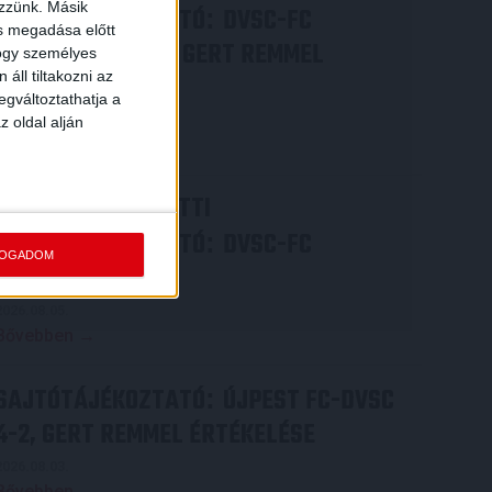
ezzünk. Másik
SAJTÓTÁJÉKOZTATÓ
DVSC-FC
:
ás megadása előtt
COPENHAGEN 0-3, GERT REMMEL
hogy személyes
áll tiltakozni az
ÉRTÉKELÉSE
egváltoztathatja a
2026.08.07.
z oldal alján
Bővebben →
VIDEÓ! MECCS ELŐTTI
SAJTÓTÁJÉKOZTATÓ
DVSC-FC
:
FOGADOM
COPENHAGEN
2026.08.05.
Bővebben →
SAJTÓTÁJÉKOZTATÓ
ÚJPEST FC-DVSC
:
4-2, GERT REMMEL ÉRTÉKELÉSE
2026.08.03.
Bővebben →