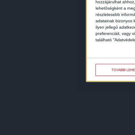
hozzájárulhat ahhoz,
lehetőségként a megf
részletesebb informác
adatainak bizonyos k
ilyen jellegű adatke
preferenciáit, vagy v
található "Adatvéde
TOVÁBBI LEH