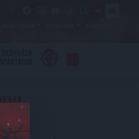
SZOLGÁLTATÁSOK
SZPONZOROK
KAPCSOLAT
YÍREGYHÁZA
FC
SPARTACUS
COPENHAGE
IN!
×