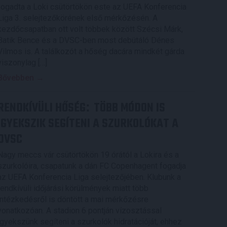
fogadta a Loki csütörtökön este az UEFA Konferencia
Liga 3. selejtezőkörének első mérkőzésén. A
kezdőcsapatban ott volt többek között Szécsi Márk,
Batik Bence és a DVSC-ben most debütáló Dénes
Vilmos is. A találkozót a hőség dacára mindkét gárda
viszonylag […]
Bővebben →
RENDKÍVÜLI HŐSÉG
TÖBB MÓDON IS
:
IGYEKSZIK SEGÍTENI A SZURKOLÓKAT A
DVSC
Nagy meccs vár csütörtökön 19 órától a Lokira és a
szurkolóira, csapatunk a dán FC Copenhagent fogadja
az UEFA Konferencia Liga selejtezőjében. Klubunk a
rendkívüli időjárási körülmények miatt több
intézkedésről is döntött a mai mérkőzésre
vonatkozóan. A stadion 6 pontján vízosztással
igyekszünk segíteni a szurkolók hidratációját, ehhez