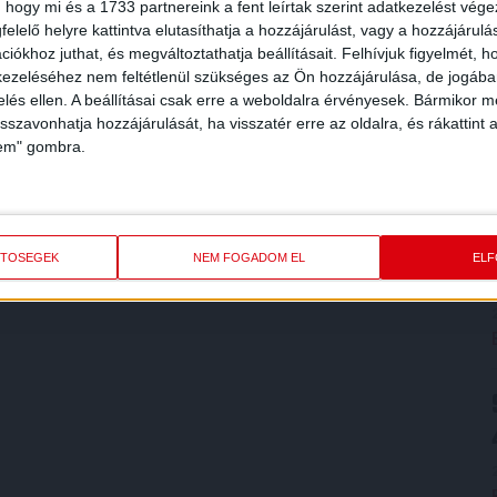
 hogy mi és a 1733 partnereink a fent leírtak szerint adatkezelést vég
elelő helyre kattintva elutasíthatja a hozzájárulást, vagy a hozzájárul
iókhoz juthat, és megváltoztathatja beállításait.
Felhívjuk figyelmét, 
ezeléséhez nem feltétlenül szükséges az Ön hozzájárulása, de jogában 
zelés ellen. A beállításai csak erre a weboldalra érvényesek. Bármikor m
isszavonhatja hozzájárulását, ha visszatér erre az oldalra, és rákattint a
lem" gombra.
ETŐSÉGEK
NEM FOGADOM EL
EL