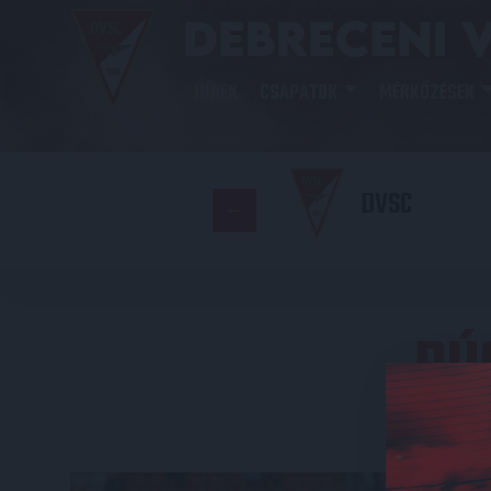
HÍREK
CSAPATOK
MÉRKŐZÉSEK
DVSC
RÚ