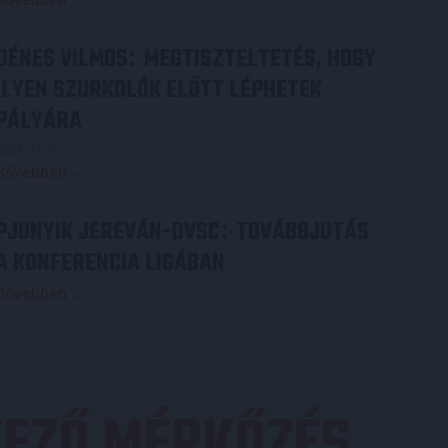
DÉNES VILMOS
MEGTISZTELTETÉS, HOGY
:
ILYEN SZURKOLÓK ELŐTT LÉPHETEK
PÁLYÁRA
2026.07.31.
Bővebben →
PJUNYIK JEREVÁN-DVSC
TOVÁBBJUTÁS
:
A KONFERENCIA LIGÁBAN
Bővebben →
EZŐ MÉRKŐZÉS