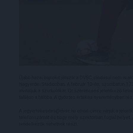
Újabb hazai bajnokit játszik a DVSC, ráadásul nem is a
Nagyerdei Stadionban. A február 10-én, szombaton 17
invitáljuk a szurkolókat. Öt szerencsés jelentkező fel
találjon a hálóba. A győztes értékes nyereményben rés
A jegyertekesites@dvsc.hu email-címre várjuk a jelentk
telefonszámát és hogy mely szektorban foglal helyet.
rendelkezők vehetnek részt.