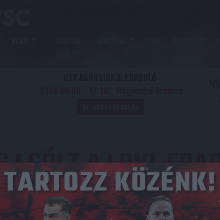
KLUB
JEGY ÉS
GALÉRIA
SHOP
AKADÉMIA
BÉRLET
OTP BANK LIGA 3. FORDULÓ
N
2026.08.09. - 17
30
Nagyerdei Stadion
:
JEGYVÁSÁRLÁS
GJ GÓLT A LOKI-FRAD
Közzétéve: 2024.02.07.