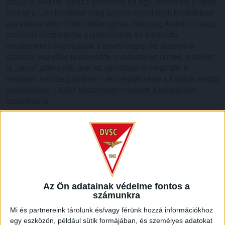
szülő is. Makray Balázs elmondta, ez egy történelmi pillanat,
hiszen a Loki korábban még sosem kötött profi kontraktust
egyszerre ennyi fiatal labdarúgóval. Herczeg András is nagy
örömmel köszöntötte a játékosokat, és elmondta,
mindannyian rászolgáltak a lehetőségre. Az akadémia
szakmai vezetője leszögezte, mindannyian remek, a pályán
is „okos” játékosok, akik az iskolában is megállják a
helyüket. Herczeg András – aki végigkísérte a fiatalok eddigi
pályafutását – külön köszönetet mondott a labdarúgók
szüleinek is.
Az Ön adatainak védelme fontos a
számunkra
Mi és partnereink tárolunk és/vagy férünk hozzá információkhoz
egy eszközön, például sütik formájában, és személyes adatokat