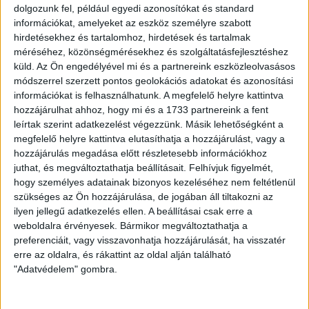
dolgozunk fel, például egyedi azonosítókat és standard
információkat, amelyeket az eszköz személyre szabott
hirdetésekhez és tartalomhoz, hirdetések és tartalmak
Hayk Hovakimyan klubigazgató elmondta: –
Gratulálunk a
méréséhez, közönségmérésekhez és szolgáltatásfejlesztéshez
fiataloknak és a szülőknek az első profi szerződésükhöz, ez
küld.
Az Ön engedélyével mi és a partnereink eszközleolvasásos
nagy lépés a karrierjükben. Remélem, ez egy példaként
módszerrel szerzett pontos geolokációs adatokat és azonosítási
szolgál, és motiválja majd a többi gyereket is, hogy
információkat is felhasználhatunk. A megfelelő helyre kattintva
keményen eddzenek. Senkinek a komoly munkája, illetve a
hozzájárulhat ahhoz, hogy mi és a 1733 partnereink a fent
tehetsége nem marad észrevétlen számunkra. Az akadémia
leírtak szerint adatkezelést végezzünk. Másik lehetőségként a
szakmai vezetőjével és a scouting-részleg vezetőjével
megfelelő helyre kattintva elutasíthatja a hozzájárulást, vagy a
tovább dolgozunk azon, hogy újabb tehetségeket találjunk. A
hozzájárulás megadása előtt részletesebb információkhoz
közeljövőben több szülővel is fogunk egyeztetni tehetséges
juthat, és megváltoztathatja beállításait.
Felhívjuk figyelmét,
gyermekük jövője kapcsán.
hogy személyes adatainak bizonyos kezeléséhez nem feltétlenül
szükséges az Ön hozzájárulása, de jogában áll tiltakozni az
ilyen jellegű adatkezelés ellen. A beállításai csak erre a
weboldalra érvényesek. Bármikor megváltoztathatja a
preferenciáit, vagy visszavonhatja hozzájárulását, ha visszatér
erre az oldalra, és rákattint az oldal alján található
"Adatvédelem" gombra.