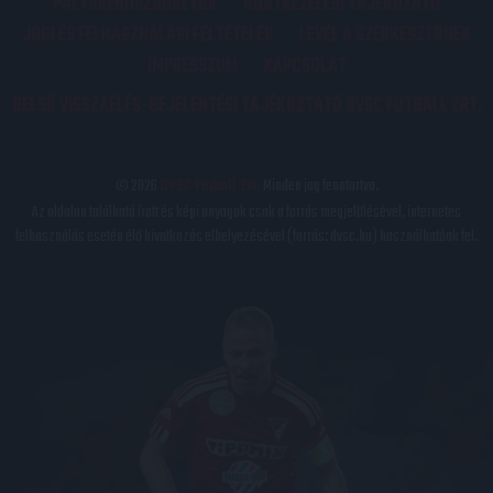
PÁLYARENDSZABÁLYOK
ADATKEZELÉSI TÁJÉKOZATÓ
JOGI ÉS FELHASZNÁLÁSI FELTÉTELEK
LEVÉL A SZERKESZTŐNEK
IMPRESSZUM
KAPCSOLAT
BELSŐ VISSZAÉLÉS-BEJELENTÉSI TÁJÉKOZTATÓ DVSC FUTBALL ZRT.
© 2026
DVSC Futball Zrt.
Minden jog fenntartva.
Az oldalon található írott és képi anyagok csak a forrás megjelölésével, internetes
felhasználás esetén élő hivatkozás elhelyezésével (forrás: dvsc.hu) használhatóak fel.