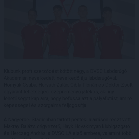
Klubunk profi szerződést kötött négy, a DVSC Labdarúgó
Akadémián nevelkedett, nevelkedő ifjú labdarúgóval.
Hornyák Csaba, Horváth Zalán, Cibla Flórián és Doktor Zsolt
egyaránt tehetséges, szépreményű játékos, aki így
lehetőséget kap arra, hogy befussa azt a pályafutást, amire
képességei és szorgalma feljogosítja.
A Nagyerdei Stadionban tartott pénteki aláíráson részt vett
Makray Balázs cégvezető, Hayk Hovakimyan klubigazgató
és Herczeg András, a DVSC LA első embere, valamint több