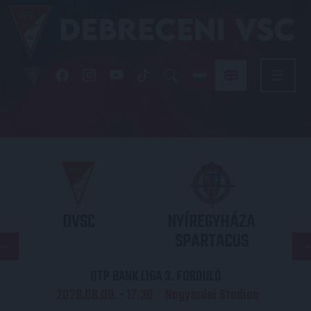
DVSC
NYÍREGYHÁZA
SPARTACUS
OTP BANK LIGA 3. FORDULÓ
2026.08.09. - 17
30
Nagyerdei Stadion
: