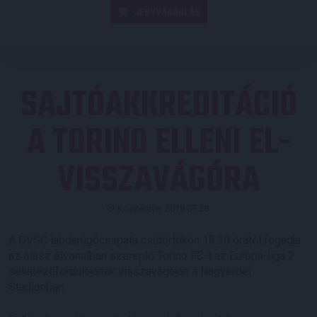
JEGYVÁSÁRLÁS
SAJTÓAKKREDITÁCIÓ
A TORINO ELLENI EL-
VISSZAVÁGÓRA
Közzétéve: 2019.07.28.
A DVSC labdarúgócsapata csütörtökön 18.30 órától fogadja
az olasz élvonalban szereplő Torino FC-t az Európa-liga 2.
selejtezőfordulójának visszavágóján a Nagyerdei
Stadionban.