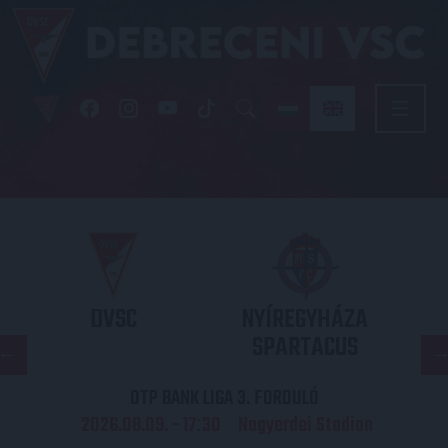
DVSC
NYÍREGYHÁZA
SPARTACUS
OTP BANK LIGA 3. FORDULÓ
2026.08.09. - 17
30
Nagyerdei Stadion
: