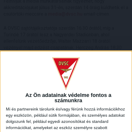
Felhívjuk a média munkatársainak figyelmét, hogy
akkreditációjukat július 31-én, szerdán 14 óráig küldhetik el a
csütörtöki meccsre a
media@dvsc.hu
email-címen.
A DVSC sajtótájékoztatója szerdán 16.30 órától, míg a
Torinóé 17 órától lesz a Nagyerdei Stadionban, ahol
ellenfelünk vezetőedzője, Walter Mazzarri 18 órától
vezényel majd edzést csapatának. Herczeg András 18.30
órától tart foglalkozást Pallagon.
A média munkatársai számára az edzések első 15 perce
lesz nyilvános.
Legyél a DVSC-család tagja! Minden fontos információ a
bérletárusításról itt!
Az Ön adatainak védelme fontos a
számunkra
HB
Mi és partnereink tárolunk és/vagy férünk hozzá információkhoz
egy eszközön, például sütik formájában, és személyes adatokat
LEGUTÓBBI HÍREK
dolgozunk fel, például egyedi azonosítókat és standard
információkat, amelyeket az eszköz személyre szabott