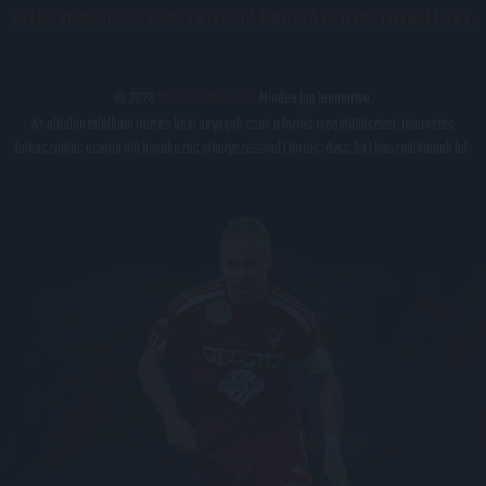
BELSŐ VISSZAÉLÉS-BEJELENTÉSI TÁJÉKOZTATÓ DVSC FUTBALL ZRT.
© 2026
DVSC Futball Zrt.
Minden jog fenntartva.
Az oldalon található írott és képi anyagok csak a forrás megjelölésével, internetes
felhasználás esetén élő hivatkozás elhelyezésével (forrás: dvsc.hu) használhatóak fel.