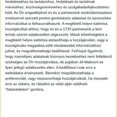
hirdetésekhez és tartalomhoz, hirdetések és tartalmak
méréséhez, közönségmérésekhez és szolgáltatásfejlesztéshez
KIKAPOTT A KIS LOKI
küld.
Az Ön engedélyével mi és a partnereink eszközleolvasásos
módszerrel szerzett pontos geolokációs adatokat és azonosítási
2026.08.08.
információkat is felhasználhatunk. A megfelelő helyre kattintva
A DVSC II. szombaton Pallagon a Füzesabony gárdáját
hozzájárulhat ahhoz, hogy mi és a 1733 partnereink a fent
fogadta az NB III. Észak-keleti csoport 3. fordulójában, s
leírtak szerint adatkezelést végezzünk. Másik lehetőségként a
ezúttal nem tudott pontot szerezni. NB III. Észak-keleti
megfelelő helyre kattintva elutasíthatja a hozzájárulást, vagy a
csoport, 3. forduló. DVSC II.-Füzesabony 1-2 (1-1). Pallag,
hozzájárulás megadása előtt részletesebb információkhoz
200 néző, vezette: Oswald D. DVSC II.: Tuska – Myrtaj (Kiss
juthat, és megváltoztathatja beállításait.
Felhívjuk figyelmét,
M., 46.), Farkas T., Macsó (Lovas, 75.), Vincze T., Hermann
hogy személyes adatainak bizonyos kezeléséhez nem feltétlenül
(Gyenti, […]
szükséges az Ön hozzájárulása, de jogában áll tiltakozni az
Bővebben →
ilyen jellegű adatkezelés ellen. A beállításai csak erre a
weboldalra érvényesek. Bármikor megváltoztathatja a
preferenciáit, vagy visszavonhatja hozzájárulását, ha visszatér
70 ÉVES LETT KEREKES GYÖRGY, A VALAHA
erre az oldalra, és rákattint az oldal alján található
VOLT EGYIK LEGJOBB DEBRECENI CSATÁR
"Adatvédelem" gombra.
Ma ünnepli 70. születésnapját Kerekes György. A debreceni
születésű támadó a debreceni Titászban, majd a DMTE-ben
kezdte, később játszott Pécsen, az Újpestben, az FTC-ben
és a Videotonban is, ám pályafutása csúcspontját