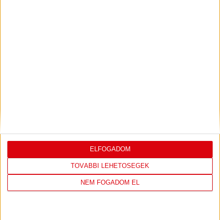
Bővebben →
LEGUTÓBBI EREDMÉNY
ELFOGADOM
DVSC
FC
TOVÁBBI LEHETŐSÉGEK
COPENHAGEN
NEM FOGADOM EL
0
-
3