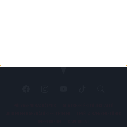
PÁLYARENDSZABÁLYOK
ADATKEZELÉSI TÁJÉKOZATÓ
JOGI ÉS FELHASZNÁLÁSI FELTÉTELEK
LEVÉL A SZERKESZTŐNEK
IMPRESSZUM
KAPCSOLAT