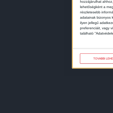
hozzájárulhat ahhoz,
lehetőségként a megf
részletesebb informác
adatainak bizonyos k
ilyen jellegű adatke
preferenciáit, vagy v
található "Adatvéde
TOVÁBBI LEH