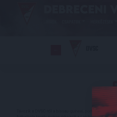
HÍREK
CSAPATOK
MÉRKŐZÉSEK
DVSC
Távozik a DVSC-től a bissau-guineai, portugál kettős 
futballista tavaly nyáron érkezett a Lokihoz, melynek 