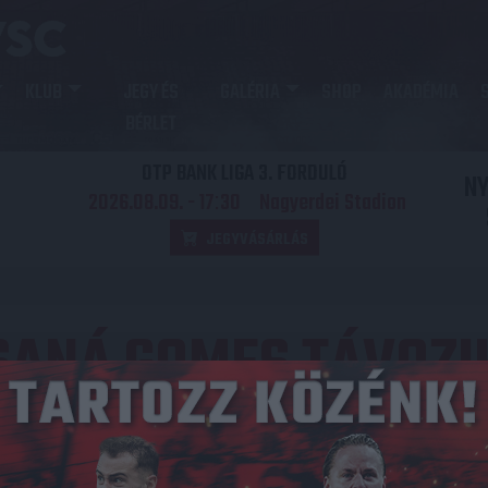
KLUB
JEGY ÉS
GALÉRIA
SHOP
AKADÉMIA
BÉRLET
OTP BANK LIGA 3. FORDULÓ
N
2026.08.09. - 17
30
Nagyerdei Stadion
:
JEGYVÁSÁRLÁS
SANÁ GOMES TÁVOZI
Közzétéve: 2023.07.08.
állampolgár labdarúgó, Saná Gomes. A 23 esztendős
színeiben 4 mérkőzésen lépett pályára.