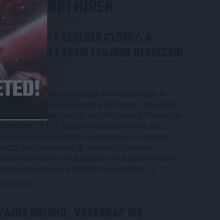
LEGUTÓBBI HÍREK
70 ÉVES LETT KEREKES GYÖRGY, A
VALAHA VOLT EGYIK LEGJOBB DEBRECENI
CSATÁR
2026.08.08.
Ma ünnepli 70. születésnapját Kerekes György. A
debreceni születésű támadó a debreceni Titászban,
majd a DMTE-ben kezdte, később játszott Pécsen, az
Újpestben, az FTC-ben és a Videotonban is, ám
pályafutása csúcspontját egyértelműen a Lokiban
töltött évek jelentették. A népszerű Gurigának
hihetetlen érzéke volt a játékhoz és a gólszerzéshez,
amit jól mutat, hogy a DMVSC-ben eltöltött […]
Bővebben →
VAJDA BOTOND
VASÁRNAP 100
: