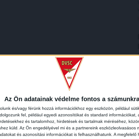
Az Ön adatainak védelme fontos a számunkr
rolunk és/vagy férünk hozzá információkhoz egy eszközön, például süti
olgozunk fel, például egyedi azonosítókat és standard információkat,
irdetésekhez és tartalomhoz, hirdetések és tartalmak méréséhez, kö
shez küld.
Az Ön engedélyével mi és a partnereink eszközleolvasásos m
datokat és azonosítási információkat is felhasználhatunk. A megfelelő h