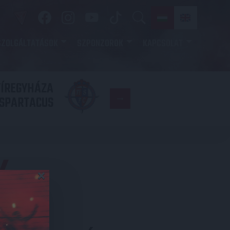
SZOLGÁLTATÁSOK
SZPONZOROK
KAPCSOLAT
YÍREGYHÁZA
FC
SPARTACUS
COPENHAGE
K
×