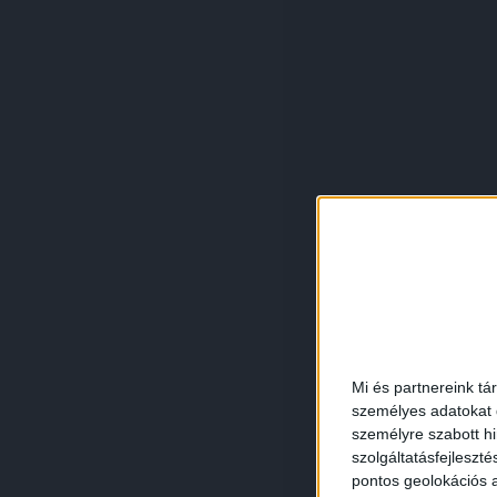
Mi és partnereink tá
személyes adatokat d
személyre szabott h
szolgáltatásfejleszté
pontos geolokációs a