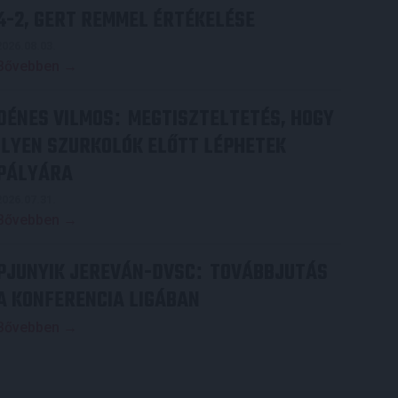
4-2, GERT REMMEL ÉRTÉKELÉSE
2026.08.03.
Bővebben →
DÉNES VILMOS
MEGTISZTELTETÉS, HOGY
:
ILYEN SZURKOLÓK ELŐTT LÉPHETEK
PÁLYÁRA
2026.07.31.
Bővebben →
PJUNYIK JEREVÁN-DVSC
TOVÁBBJUTÁS
:
A KONFERENCIA LIGÁBAN
Bővebben →