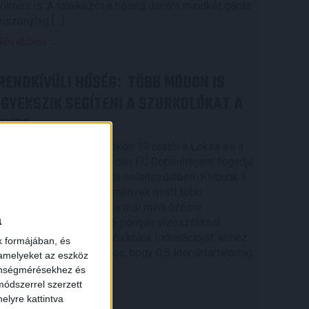
Vilmos is. A találkozót a hőség dacára mindkét gárda
viszonylag […]
Bővebben →
RENDKÍVÜLI HŐSÉG
TÖBB MÓDON IS
:
IGYEKSZIK SEGÍTENI A SZURKOLÓKAT A
DVSC
Nagy meccs vár csütörtökön 19 órától a Lokira és a
szurkolóira, csapatunk a dán FC Copenhagent fogadja
az UEFA Konferencia Liga selejtezőjében. Klubunk a
rendkívüli időjárási körülmények miatt több
intézkedésről is döntött a mai mérkőzésre
a
vonatkozóan. A stadion 6 pontján vízosztással
igyekszünk segíteni a szurkolók hidratációját, ehhez
k formájában, és
kapcsolódóan az is fontos, hogy 0,5 liter űrtartalomig
 amelyeket az eszköz
[…]
zönségmérésekhez és
ódszerrel szerzett
Bővebben →
elyre kattintva