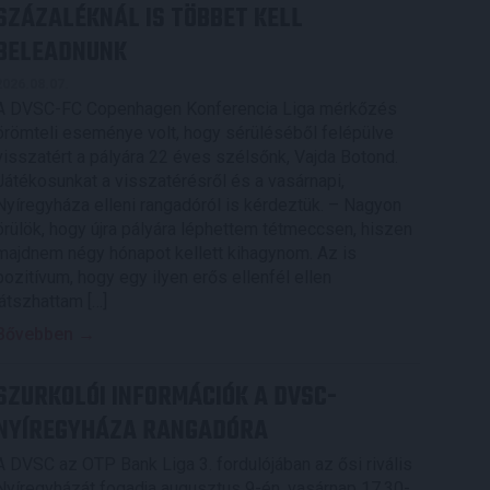
SZÁZALÉKNÁL IS TÖBBET KELL
BELEADNUNK
2026.08.07.
A DVSC-FC Copenhagen Konferencia Liga mérkőzés
örömteli eseménye volt, hogy sérüléséből felépülve
visszatért a pályára 22 éves szélsőnk, Vajda Botond.
Játékosunkat a visszatérésről és a vasárnapi,
Nyíregyháza elleni rangadóról is kérdeztük. – Nagyon
örülök, hogy újra pályára léphettem tétmeccsen, hiszen
majdnem négy hónapot kellett kihagynom. Az is
pozitívum, hogy egy ilyen erős ellenfél ellen
játszhattam […]
Bővebben →
SZURKOLÓI INFORMÁCIÓK A DVSC-
NYÍREGYHÁZA RANGADÓRA
A DVSC az OTP Bank Liga 3. fordulójában az ősi rivális
Nyíregyházát fogadja augusztus 9-én, vasárnap 17.30-