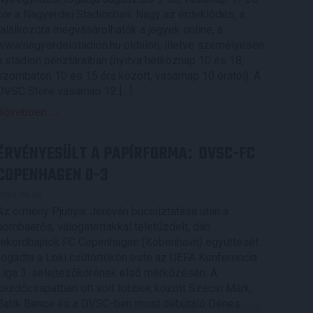
kor a Nagyerdei Stadionban. Nagy az érdeklődés, a
találkozóra megvásárolhatók a jegyek online, a
www.nagyerdeistadion.hu oldalon, illetve személyesen
a stadion pénztáraiban (nyitva hétköznap 10 és 18,
szombaton 10 és 15 óra között, vasárnap 10 órától). A
DVSC Store vasárnap 12 […]
Bővebben →
ÉRVÉNYESÜLT A PAPÍRFORMA
DVSC-FC
:
COPENHAGEN 0-3
2026.08.06.
Az örmény Pjunyik Jereván búcsúztatása után a
bombaerős, válogatottakkal teletűzdelt, dán
rekordbajnok FC Copenhagen (Köbenhavn) együttesét
fogadta a Loki csütörtökön este az UEFA Konferencia
Liga 3. selejtezőkörének első mérkőzésén. A
kezdőcsapatban ott volt többek között Szécsi Márk,
Batik Bence és a DVSC-ben most debütáló Dénes