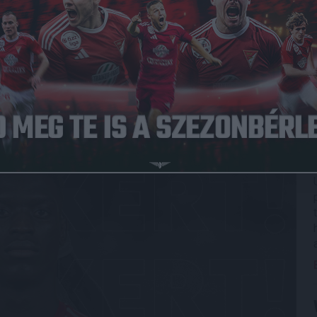
sához!