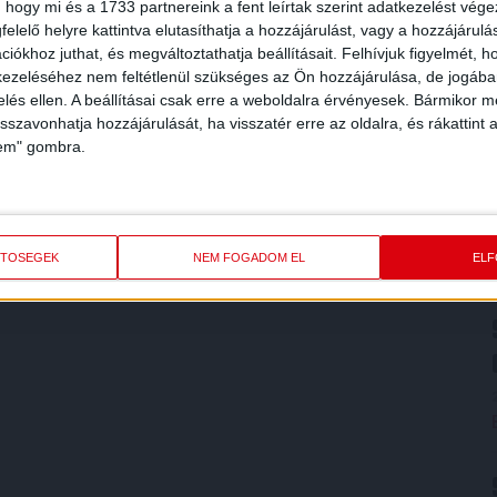
 hogy mi és a 1733 partnereink a fent leírtak szerint adatkezelést vég
elelő helyre kattintva elutasíthatja a hozzájárulást, vagy a hozzájárul
iókhoz juthat, és megváltoztathatja beállításait.
Felhívjuk figyelmét, 
ezeléséhez nem feltétlenül szükséges az Ön hozzájárulása, de jogában 
zelés ellen. A beállításai csak erre a weboldalra érvényesek. Bármikor m
isszavonhatja hozzájárulását, ha visszatér erre az oldalra, és rákattint a
lem" gombra.
ETŐSÉGEK
NEM FOGADOM EL
EL