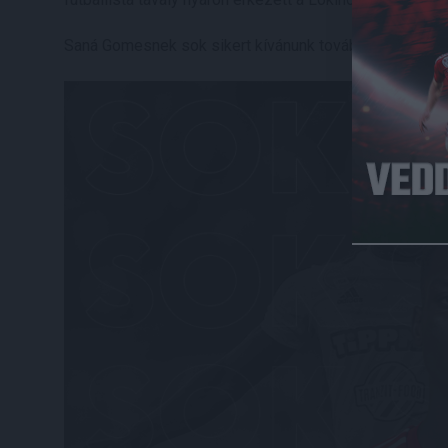
Saná Gomesnek sok sikert kívánunk további pályafutá