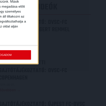
ezzünk. Másik
LEGÚJABB VIDEÓK
ás megadása előtt
hogy személyes
áll tiltakozni az
SAJTÓTÁJÉKOZTATÓ
DVSC-FC
:
egváltoztathatja a
z oldal alján
COPENHAGEN 0-3, GERT REMMEL
ÉRTÉKELÉSE
2026.08.07.
Bővebben →
FOGADOM
VIDEÓ! MECCS ELŐTTI
SAJTÓTÁJÉKOZTATÓ
DVSC-FC
:
COPENHAGEN
2026.08.05.
Bővebben →
SAJTÓTÁJÉKOZTATÓ
ÚJPEST FC-DVSC
: