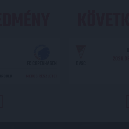
REDMÉNY
KÖVETK
O
2026.08
FC COPENHAGEN
DVSC
DORDULÓ
MECCS RÉSZLETEI