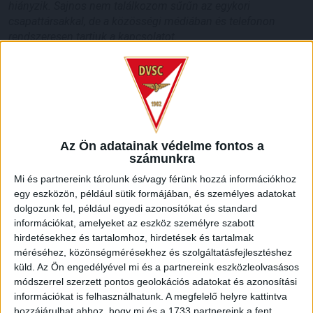
hiányzik. Sajnos nem találkozom sűrűn az egykori
csapattársakkal, de a közösségi médiában és telefonon
rendszeresen tartjuk a kapcsolatot.
Egykori hálóőrünk profi karrierje befejeztével sem szakadt el
a futballtól, hisz azóta is a labdarúgásban tevékenykedik.
–
Debrecenből a Honvédhoz, majd onnan Iránba igazoltam.
Miután szögre akasztottam a kesztyűt, Cipruson és
Az Ön adatainak védelme fontos a
Horvátországban, majd Magyarországon a Puskás
számunkra
Akadémiánál voltam kapusedző. Ezt követően
Törökországban a Karabükspornál, majd a Galatasaraynál
Mi és partnereink tárolunk és/vagy férünk hozzá információkhoz
láttam el ugyanezt a feladatkört. Jelenleg a türkmenisztáni
egy eszközön, például sütik formájában, és személyes adatokat
nemzeti csapat szövetségi kapitányának asszisztenseként
dolgozunk fel, például egyedi azonosítókat és standard
információkat, amelyeket az eszköz személyre szabott
dolgozom. A világbajnoki-selejtezőben szerepelünk épp,
hirdetésekhez és tartalomhoz, hirdetések és tartalmak
ráadásul nem is állunk rosszul egy nem akármilyen
méréséhez, közönségmérésekhez és szolgáltatásfejlesztéshez
csoportban, hisz Srí Lanka, Észak-Korea, Libanon és Dél-
küld.
Az Ön engedélyével mi és a partnereink eszközleolvasásos
Korea előtt vagyunk az élen. Három fontos meccsünk van
módszerrel szerzett pontos geolokációs adatokat és azonosítási
még hátra, bízunk benne; egy még sikeresebb hajrával mi is
információkat is felhasználhatunk. A megfelelő helyre kattintva
ott leszünk a világbajnokságon.
hozzájárulhat ahhoz, hogy mi és a 1733 partnereink a fent