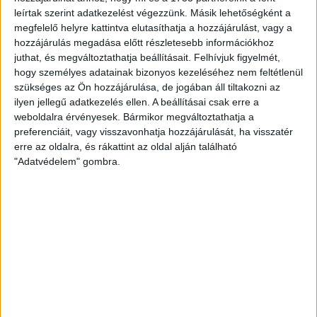
leírtak szerint adatkezelést végezzünk. Másik lehetőségként a
Sandro Tomic tizenhárom évvel ezelőtt igazolt el a DVSC-
megfelelő helyre kattintva elutasíthatja a hozzájárulást, vagy a
től, ám mint elmondta, folyamatosan követi a csapat
hozzájárulás megadása előtt részletesebb információkhoz
szereplését, és szurkol, hogy minél sikeresebb legyen a
juthat, és megváltoztathatja beállításait.
Felhívjuk figyelmét,
kub.
hogy személyes adatainak bizonyos kezeléséhez nem feltétlenül
szükséges az Ön hozzájárulása, de jogában áll tiltakozni az
–
Nagyon jól kezdett a Loki a bajnokságban, azt gondoltam,
ilyen jellegű adatkezelés ellen. A beállításai csak erre a
a tavalyi évhez hasonlóan ismét a dobogón végezhet, de
weboldalra érvényesek. Bármikor megváltoztathatja a
aztán sajnos nem úgy jöttek az eredmények, ahogy kellett
preferenciáit, vagy visszavonhatja hozzájárulását, ha visszatér
volna. Bízom benne, hogy a Debrecen hamar visszatalál a
erre az oldalra, és rákattint az oldal alján található
helyes útra. Véleményem szerint nagy feladat előtt állnak a
"Adatvédelem" gombra.
saját nevelésű tehetséges fiatalok, de várni kell még, hogy
maximálisan összeérjenek. Egy biztos, a Lokinak mindig a
dobogó valamely fokáért kellene harcolnia. Nagyon
szurkolok nekik, hogy sikerüljön.
HB
LEGUTÓBBI HÍREK