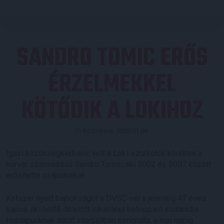
SANDRO TOMIC ERŐS
ÉRZELMEKKEL
KÖTŐDIK A LOKIHOZ
Közzétéve: 2020.01.06.
Igazi közönségkedvenc volt a Loki-szurkolók körében a
horvát származású Sandro Tomic, aki 2002 és 2007 között
erősítette csapatunkat.
Kétszer nyert bajnokságot a DVSC-vel a jelenleg 47 éves
kapus, aki hétfő délelőtt váratlanul betoppant irodánkba.
Honlapunknak adott interjújában elmondta, a mai napig