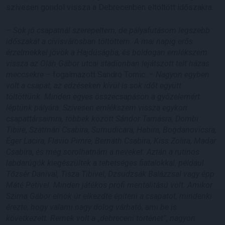
szívesen gondol vissza a Debrecenben eltöltött időszakra.
–
Sok jó csapatnál szerepeltem, de pályafutásom legszebb
időszakát a cívisvárosban töltöttem. A mai napig erős
érzelmekkel jövök a Hajdúságba, és boldogan emlékszem
vissza az Oláh Gábor utcai stadionban lejátszott telt házas
meccsekre –
fogalmazott Sandro Tomic.
–
Nagyon egyben
volt a csapat, az edzéseken kívül is sok időt együtt
töltöttünk. Minden egyes összecsapáson a győzelemért
léptünk pályára. Szívesen emlékszem vissza egykori
csapattársaimra, többek között Sándor Tamásra, Dombi
Tibire, Szatmári Csabira, Sumudicára, Habira, Bogdanovicsra,
Éger Lacira, Flavio Pimre, Bernáth Csabira, Kiss Zolira, Madar
Csabira, és még sorolhatnám a neveket. Aztán a rutinos
labdarúgók kiegészültek a tehetséges fiatalokkal, például
Tőzsér Danival, Tisza Tibivel, Dzsudzsák Balázzsal vagy épp
Máté Petivel. Minden játékos profi mentalitású volt. Amikor
Szima Gábor elnök úr elkezdte építeni a csapatot, mindenki
érezte, hogy valami nagy dolog várható, ami be is
következett. Remek volt a „debreceni történet”, nagyon