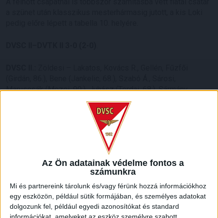
A felnőtt csapatnál is többször számításba vett fiatal csatár
a szünet után klasszikus mesterhármasig jutott, a kis Loki
pedig előre lépett a tabella 10. helyére.
DVSC II–DVTK II 3-0 (2-0)
.
DVSC II.:
Zöldesi – Lakatos, Kovács R., Gellén, Fűzfői
(Girdán, 86.), Bene (Jankelic, 68.), Szabó Á., Sárosi,
Maruscsák (Mezei, 90.), Juhász (Tordai, 68.), Sármány
(Pelles, 86.).
Gól:
Sármány (26., 35., 53.). Szatmári Csaba
vezetőedző így értékelt a
debsport.com
-nak:
Végig kézben
tudtuk tartani a mérkőzést, magabiztosan, fegyelmezetten és
szervezetten futballoztunk, megvoltak a helyzeteink,
melyekből Sármány hármat értékesített. Csapatként
működtünk, mindenki jó teljesítményt nyújtott, egy percig
Az Ön adatainak védelme fontos a
nem forgott veszélyben a győzelmünk. Teljesen
számunkra
megérdemelten gyűjtöttük be a három pontot.
Mi és partnereink tárolunk és/vagy férünk hozzá információkhoz
egy eszközön, például sütik formájában, és személyes adatokat
dolgozunk fel, például egyedi azonosítókat és standard
információkat, amelyeket az eszköz személyre szabott