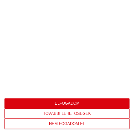
PJUNYIK JEREVÁN-DVSC
TOVÁBBJUTÁS A
:
KONFERENCIA LIGÁBAN
Bővebben →
LEGUTÓBBI EREDMÉNY
ELFOGADOM
TOVÁBBI LEHETŐSÉGEK
DVSC
FC
NEM FOGADOM EL
COPENHAGEN