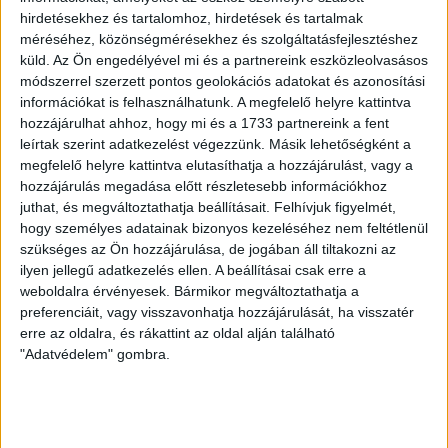
hirdetésekhez és tartalomhoz, hirdetések és tartalmak
LEGUTÓBBI HÍREK
méréséhez, közönségmérésekhez és szolgáltatásfejlesztéshez
küld.
Az Ön engedélyével mi és a partnereink eszközleolvasásos
módszerrel szerzett pontos geolokációs adatokat és azonosítási
információkat is felhasználhatunk. A megfelelő helyre kattintva
VAJDA BOTOND
VASÁRNAP 100
:
hozzájárulhat ahhoz, hogy mi és a 1733 partnereink a fent
SZÁZALÉKNÁL IS TÖBBET KELL BELEADNUNK
leírtak szerint adatkezelést végezzünk. Másik lehetőségként a
megfelelő helyre kattintva elutasíthatja a hozzájárulást, vagy a
2026.08.07.
hozzájárulás megadása előtt részletesebb információkhoz
A DVSC-FC Copenhagen Konferencia Liga mérkőzés
juthat, és megváltoztathatja beállításait.
Felhívjuk figyelmét,
örömteli eseménye volt, hogy sérüléséből felépülve
hogy személyes adatainak bizonyos kezeléséhez nem feltétlenül
visszatért a pályára 22 éves szélsőnk, Vajda Botond.
szükséges az Ön hozzájárulása, de jogában áll tiltakozni az
Játékosunkat a visszatérésről és a vasárnapi, Nyíregyháza
ilyen jellegű adatkezelés ellen. A beállításai csak erre a
elleni rangadóról is kérdeztük. – Nagyon örülök, hogy újra
weboldalra érvényesek. Bármikor megváltoztathatja a
pályára léphettem tétmeccsen, hiszen majdnem négy
preferenciáit, vagy visszavonhatja hozzájárulását, ha visszatér
hónapot kellett kihagynom. Az is pozitívum, hogy egy ilyen
erre az oldalra, és rákattint az oldal alján található
erős ellenfél ellen játszhattam […]
"Adatvédelem" gombra.
Bővebben →
SZURKOLÓI INFORMÁCIÓK A DVSC-