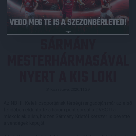
JEGYVÁSÁRLÁS
SÁRMÁNY
MESTERHÁRMASÁVAL
NYERT A KIS LOKI
Közzétéve: 2020.11.29.
Az NB III. Keleti csoportjának térségi rangadóján már az első
félidőben eldöntötte a három pont sorsát a DVSC II a
miskolciak ellen, hiszen Sármány Kristóf kétszer is bevette
a vendégek kapuját.