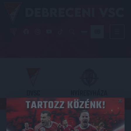
DVSC
NYÍREGYHÁZA
×
SPARTACUS
OTP BANK LIGA 3. FORDULÓ
2026.08.09. - 17
30
Nagyerdei Stadion
: