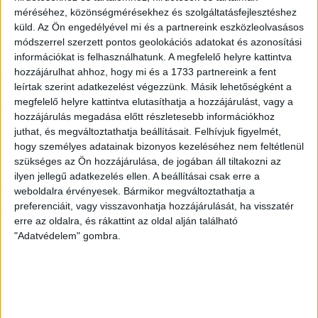
A DVSC az OTP Bank Liga 3. fordulójában az ősi rivális Nyíregyházát
méréséhez, közönségmérésekhez és szolgáltatásfejlesztéshez
fogadja augusztus 9-én, vasárnap 17.30-kor a Nagyerdei Stadionban.
küld.
Az Ön engedélyével mi és a partnereink eszközleolvasásos
Nagy az érdeklődés, a találkozóra megvásárolhatók a jegyek online, a
módszerrel szerzett pontos geolokációs adatokat és azonosítási
információkat is felhasználhatunk. A megfelelő helyre kattintva
www.nagyerdeistadion.hu oldalon, illetve személyesen a stadion
hozzájárulhat ahhoz, hogy mi és a 1733 partnereink a fent
pénztáraiban (nyitva hétköznap 10 és 18, szombaton 10 és 15 óra között,
leírtak szerint adatkezelést végezzünk. Másik lehetőségként a
megfelelő helyre kattintva elutasíthatja a hozzájárulást, vagy a
vasárnap 10 órától). A DVSC Store vasárnap 12 […]
hozzájárulás megadása előtt részletesebb információkhoz
Bővebben →
juthat, és megváltoztathatja beállításait.
Felhívjuk figyelmét,
hogy személyes adatainak bizonyos kezeléséhez nem feltétlenül
szükséges az Ön hozzájárulása, de jogában áll tiltakozni az
ÉRVÉNYESÜLT A PAPÍRFORMA
DVSC-FC
:
ilyen jellegű adatkezelés ellen. A beállításai csak erre a
COPENHAGEN 0-3
weboldalra érvényesek. Bármikor megváltoztathatja a
2026.08.06.
preferenciáit, vagy visszavonhatja hozzájárulását, ha visszatér
erre az oldalra, és rákattint az oldal alján található
Az örmény Pjunyik Jereván búcsúztatása után a bombaerős,
"Adatvédelem" gombra.
válogatottakkal teletűzdelt, dán rekordbajnok FC Copenhagen
(Köbenhavn) együttesét fogadta a Loki csütörtökön este az UEFA
Konferencia Liga 3. selejtezőkörének első mérkőzésén. A
kezdőcsapatban ott volt többek között Szécsi Márk, Batik Bence és a