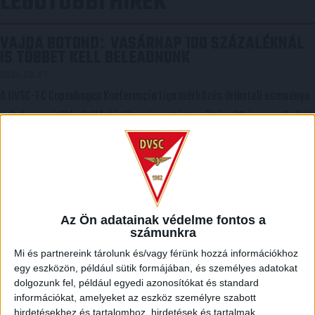
LEGUTÓBBI HÍREK
VAJDA BOTOND
VASÁRNAP 100 SZÁZALÉKNÁL
:
IS TÖBBET KELL BELEADNUNK
2026.08.07.
A DVSC-FC Copenhagen Konferencia Liga mérkőzés örömteli eseménye
volt, hogy sérüléséből felépülve visszatért a pályára 22 éves szélsőnk,
Vajda Botond. Játékosunkat a visszatérésről és a vasárnapi,
Nyíregyháza elleni rangadóról is kérdeztük. – Nagyon örülök, hogy újra
pályára léphettem tétmeccsen, hiszen majdnem négy hónapot kellett
kihagynom. Az is pozitívum, hogy egy ilyen erős ellenfél ellen
játszhattam […]
Az Ön adatainak védelme fontos a
számunkra
Bővebben →
Mi és partnereink tárolunk és/vagy férünk hozzá információkhoz
egy eszközön, például sütik formájában, és személyes adatokat
SZURKOLÓI INFORMÁCIÓK A DVSC-NYÍREGYHÁZA
dolgozunk fel, például egyedi azonosítókat és standard
RANGADÓRA
információkat, amelyeket az eszköz személyre szabott
hirdetésekhez és tartalomhoz, hirdetések és tartalmak