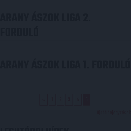
ARANY ÁSZOK LIGA 2.
FORDULÓ
ARANY ÁSZOK LIGA 1. FORDULÓ
«
1
2
3
4
5
BEJEGYZÉS
Újabb bejegyzések
NAVIGÁCIÓ