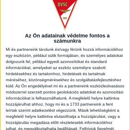
Az Ön adatainak védelme fontos a
számunkra
TATABÁNYA
Mi és partnereink tárolunk és/vagy férünk hozzá információkhoz
egy eszközön, például sütik formájában, és személyes adatokat
dolgozunk fel, például egyedi azonosítókat és standard
információkat, amelyeket az eszköz személyre szabott
hirdetésekhez és tartalomhoz, hirdetések és tartalmak
méréséhez, közönségmérésekhez és szolgáltatásfejlesztéshez
küld.
Az Ön engedélyével mi és a partnereink eszközleolvasásos
módszerrel szerzett pontos geolokációs adatokat és azonosítási
információkat is felhasználhatunk. A megfelelő helyre kattintva
hozzájárulhat ahhoz, hogy mi és a 1733 partnereink a fent
leírtak szerint adatkezelést végezzünk. Másik lehetőségként a
megfelelő helyre kattintva elutasíthatja a hozzájárulást, vagy a
hozzájárulás megadása előtt részletesebb információkhoz
juthat, és megváltoztathatja beállításait.
Felhívjuk figyelmét,