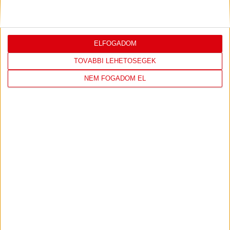
PÁLYARENDSZABÁLYOK
ADATKEZELÉSI TÁJÉKOZATÓ
JOGI ÉS FELHASZNÁLÁSI FELTÉTELEK
LEVÉL A SZERKESZTŐNEK
IMPRESSZUM
KAPCSOLAT
ELFOGADOM
BELSŐ VISSZAÉLÉS-BEJELENTÉSI TÁJÉKOZTATÓ DVSC FUTBALL ZRT.
TOVÁBBI LEHETŐSÉGEK
NEM FOGADOM EL
© 2026
DVSC Futball Zrt.
Minden jog fenntartva.
Az oldalon található írott és képi anyagok csak a forrás megjelölésével, internetes
felhasználás esetén élő hivatkozás elhelyezésével (forrás: dvsc.hu) használhatóak fel.