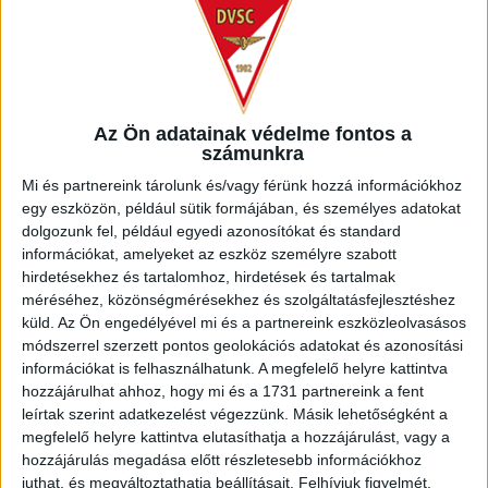
Az Ön adatainak védelme fontos a
számunkra
Mi és partnereink tárolunk és/vagy férünk hozzá információkhoz
egy eszközön, például sütik formájában, és személyes adatokat
dolgozunk fel, például egyedi azonosítókat és standard
információkat, amelyeket az eszköz személyre szabott
hirdetésekhez és tartalomhoz, hirdetések és tartalmak
méréséhez, közönségmérésekhez és szolgáltatásfejlesztéshez
küld.
Az Ön engedélyével mi és a partnereink eszközleolvasásos
VASAS FC
módszerrel szerzett pontos geolokációs adatokat és azonosítási
információkat is felhasználhatunk. A megfelelő helyre kattintva
hozzájárulhat ahhoz, hogy mi és a 1731 partnereink a fent
leírtak szerint adatkezelést végezzünk. Másik lehetőségként a
megfelelő helyre kattintva elutasíthatja a hozzájárulást, vagy a
hozzájárulás megadása előtt részletesebb információkhoz
juthat, és megváltoztathatja beállításait.
Felhívjuk figyelmét,