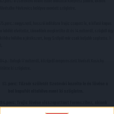
62.perc: a csereként beállt Böde indította Könyvest jobbra, akinek
lövésébe Pávkovics belépve mentett szögletre.
75.perc.: nagyszerű, hosszú indításra Trujic csapott le, a kifutó kapus
a labdát elvétette, támadónk megkerülte őt és 14 méterről, szögből úgy
küldte hálóba a játékszert, hogy Szélpál már csak beljebb segítette. 1-
1.
84.p.: Balogh 17 méterről, középről megeresztett lövését Kosicky
ütötte ki szögletre.
perc: Tőzsér szöletét Szatmári kezelte le és lövése a
bal kapufát eltalálva ment ki szögletre.
94.perc: Trujic lövése visszapattant Ferenczihez, akinek
ballábas bombája a felső lécről vágódott le a gólvonalra.