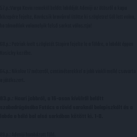
57.p.:Varga Kevin remekül belőtt labdáját Adeniji az ötösről a kapu
közepére fejelte, Kovácsik bravúrral ütötte ki szögletre! Gól lett volna,
ha támadónk valamelyik felső sarkot választja!
60.p.: Petriak ívelt szögletét Stopira fejelte le a földre, a labdát éppen
Kosicky kezébe.
64.p.: Nikolov 17 méterről, centiméterekkel a jobb vinkli mellé csavarta
a játékszert.
83.p.: Houri jobbról, a 16-oson kívülről belőtt
szabadrúgásába Futács a rövid saroknál belepiszkált és a
labda a háló bal alsó sarkában kötött ki. 1-0.
89.p.: Adeniji bombázott fölé.