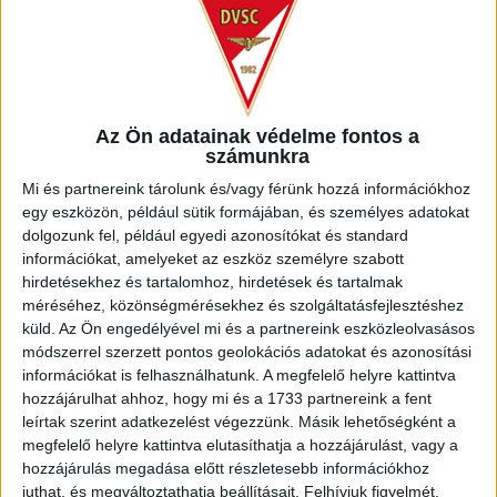
Értékelés:
Érezhető feszültséggel, de veszélytelen szabadrúgásokkal és szögletekkel
Az Ön adatainak védelme fontos a
telt el az első negyedóra. A különbség csak az, hogy most a kiesés
számunkra
elkerülése volt a tét, míg tavaly, hasonlóképp a két csapat közötti
Mi és partnereink tárolunk és/vagy férünk hozzá információkhoz
zárómeccsen, számunkra a bronzérem.
egy eszközön, például sütik formájában, és személyes adatokat
dolgozunk fel, például egyedi azonosítókat és standard
információkat, amelyeket az eszköz személyre szabott
Egykori játékosaink , Osváth és Könyves „bosszúja” góllá érett, de ahhoz a
hirdetésekhez és tartalomhoz, hirdetések és tartalmak
debreceni védők megingása is kellett. Négy perc múlva Adeniji
méréséhez, közönségmérésekhez és szolgáltatásfejlesztéshez
küld.
Az Ön engedélyével mi és a partnereink eszközleolvasásos
egyenlíthetett volna, de Rácz megmentette a hálóját. Később Adeniji
módszerrel szerzett pontos geolokációs adatokat és azonosítási
ismételt, de akkor is szöglet lett belőle. A Paks az első félórában adódó
információkat is felhasználhatunk. A megfelelő helyre kattintva
hozzájárulhat ahhoz, hogy mi és a 1733 partnereink a fent
egyetlen helyzetét kihasználta, míg nekünk sajnos hármat sem sikerült.
leírtak szerint adatkezelést végezzünk. Másik lehetőségként a
Óriási volt a hazai nyomás, a Duna-partiak a felezővonalon szinte át sem
megfelelő helyre kattintva elutasíthatja a hozzájárulást, vagy a
jutottak. Aztán annyira gólt szerettünk volna rúgni, hogy szinte mindenki
hozzájárulás megadása előtt részletesebb információkhoz
juthat, és megváltoztathatja beállításait.
Felhívjuk figyelmét,