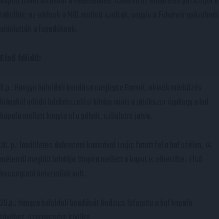
kapott ismét bizalmat a védelemben. Ismerve az ellenfelek pozícióját a
tabellán; az oddsok a MOL mellett szóltak, vagyis a Fehérvár győzelmét
ajánlották a fogadóknak.
Első félidő:
9.p.: Hangya baloldali beadása meglepte Barnát, akinek mérkőzés
hiányból adódó labdakezelési hibája miatt a játékszer épphogy a bal
kapufa mellett hagyta el a pályát, szögletre jutva.
26. p.: lendületes debreceni kontrával Trujic futott fel a bal szélen, 14
méterről meglőtt labdája Stopira mellett a kaput is elkerülte. Első
kecsegtető helyzetünk volt.
29.p.: Hangya baloldali beadását Hodzics lefejelte a bal kapufa
tövéhez, szerencsére kívülre.