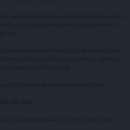
30.p: Nego tálalt balra Nikolicshoz, akinek beadása elsuhant védőink
között, szerencsére a fehérvári támadók középen lemaradtak az
akcióról.
32.p: balról becsavart labdát Pávkovicsék csak szemmel kísérték a
játéktéren túlra úgy, hogy közben Fiola és Kosicky összefutott és a
földre huppant. Aztán feltápászkodtak.
45.p: Balról beívelt labdát Stopira fejelte mellé az ötösről.
Második félidő:
56. p: bal oldali beadásból Juhász a felső lécre fejelte a labdát!