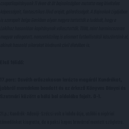
csapatkapitányunk 11 éven át öt bajnokságban mutatta meg kivételes
képességeit, fantasztikus lövő erejét, gólerősségét. A Bajnokok Ligájában
is szerepelt belga Genkben olyan nagyra tartották a tudását, hogy a
Lokihoz hasonlóan kapitánynak választották. Több, mint harmincszoros
magyar válogatott, nemzetközileg is elismert futballistától köszöntünk el,
akinek hasonló sikereket kívánunk civil életében is.
Első félidő:
17.perc: Osváth erőszakosan lerázta magáról Kundrákot,
jobbról meredeken beadott és az érkező Könyves Bényei és
Szatmári között a háló bal oldalába fejelt. 0-1.
21.p.: Kundrák-Adeniji-Szécsi volt a labda útja, utóbbi a nigériai
támadónkat kiugratta, de a paksi kapus bravúrral mentett szögletre.