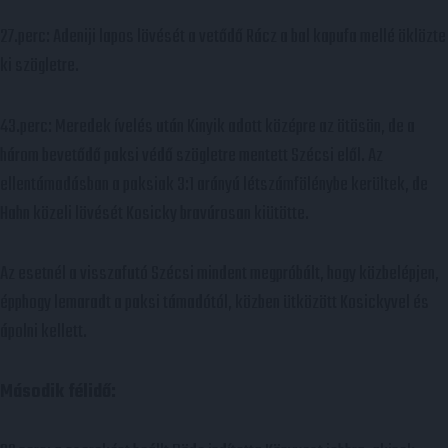
27.perc: Adeniji lapos lövését a vetődő Rácz a bal kapufa mellé öklözte
ki szögletre.
43.perc: Meredek ívelés után Kinyik adott középre az ötösön, de a
három bevetődő paksi védő szögletre mentett Szécsi elől. Az
ellentámadásban a paksiak 3:1 arányú létszámfölénybe kerültek, de
Hahn közeli lövését Kosicky bravúrosan kiütötte.
Az esetnél a visszafutó Szécsi mindent megpróbált, hogy közbelépjen,
épphogy lemaradt a paksi támadótól, közben ütközött Kosickyvel és
ápolni kellett.
Második félidő: