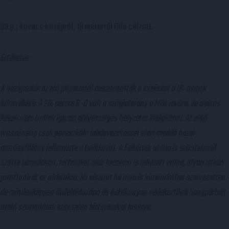
93.p.: Kovács középről, 16 méterről fölé célzott.
Értékelés:
A házigazdák az elő pillanattól beszorították a mieinket a 16-osunk
környékére. A 20. percre 6-0 volt a szögletarány a MOL javára, de a piros-
kékek nem tudtak igazán gólveszélyes helyzetet kialakítani. Az első
ivószünetig csak poroszkáló labdavezetéssel elért meddő hazai
mezőnyfölény jellemezte a találkozót. A Fehérvár utána is szüntelenül
szőtte támadásait, térfelüket akár locsolni is lehetett volna, olyan ritkán
jutottunk át az oldalukra. Mi viszont ha nem is kimondottan szervezetten,
de mindenképpen önfeláldozóan és hatékonyan védekeztünk hangpárbajt
uraló szurkolóink szüntelen biztatásával kísérve.