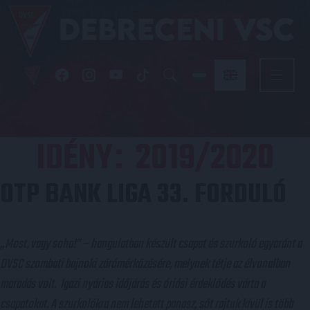
IDÉNY
2019/2020
:
OTP BANK LIGA 33. FORDULÓ
„Most, vagy soha!” – hangulatban készült csapat és szurkoló egyaránt a
DVSC szombati bajnoki zárómérkőzésére, melynek tétje az élvonalban
maradás volt. Igazi nyárias időjárás és óriási érdeklődés várta a
csapatokat. A szurkolókra nem lehetett panasz, sőt rajtuk kívül is több