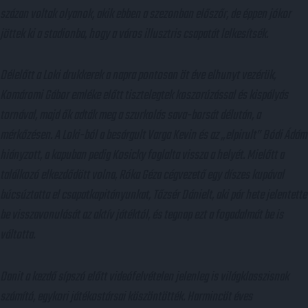
százan voltak olyanok, akik ebben a szezonban előszőr, de éppen jókor
jöttek ki a stadionba, hogy a város illusztris csapatát lelkesítsék.
Délelőtt a Loki drukkerek a napra pontosan öt éve elhunyt vezérük,
Komáromi Gábor emléke előtt tisztelegtek koszorúzással és kispályás
tornával, majd ők adták meg a szurkolás sava-borsát délután, a
mérkőzésen. A Loki-ból a besárgult Varga Kevin és az „elpirult” Bódi Ádám
hiányzott, a kapuban pedig Kosicky foglalta vissza a helyét. Mielőtt a
találkozó elkezdődött volna, Róka Géza cégvezető egy díszes kupával
búcsúztatta el csapatkapitányunkat, Tőzsér Dánielt, aki pár hete jelentette
be visszavonulását az aktív játéktól, és tegnap ezt a fogadalmát be is
váltotta.
Danit a kezdő sípszó előtt videófelvételen jelenleg is világklasszisnak
számító, egykori játékostársai köszöntötték. Harmincöt éves