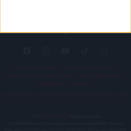
PÁLYARENDSZABÁLYOK
ADATKEZELÉSI TÁJÉKOZATÓ
JOGI ÉS FELHASZNÁLÁSI FELTÉTELEK
LEVÉL A SZERKESZTŐNEK
IMPRESSZUM
KAPCSOLAT
BELSŐ VISSZAÉLÉS-BEJELENTÉSI TÁJÉKOZTATÓ DVSC FUTBALL ZRT.
© 2026
DVSC Futball Zrt.
Minden jog fenntartva.
Az oldalon található írott és képi anyagok csak a forrás megjelölésével, internetes
felhasználás esetén élő hivatkozás elhelyezésével (forrás: dvsc.hu) használhatóak fel.