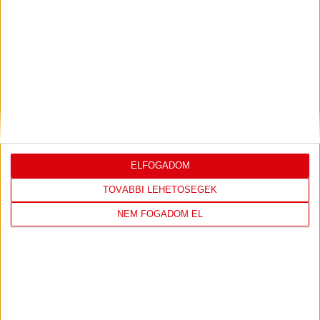
LEGUTÓBBI EREDMÉNY
DVSC
FC
COPENHAGEN
ELFOGADOM
0
-
3
TOVÁBBI LEHETŐSÉGEK
NEM FOGADOM EL
2026-08-
KONFERENCIA LIGA 3.
MECCS
06 19:00
SELEJTEZŐFDORDULÓ
RÉSZLETEI