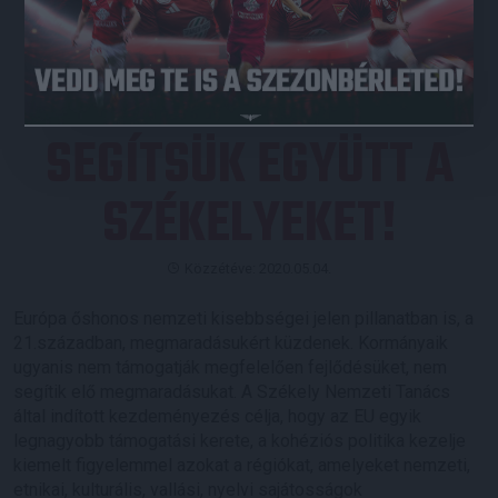
JEGYVÁSÁRLÁS
SEGÍTSÜK EGYÜTT A
SZÉKELYEKET!
Közzétéve: 2020.05.04.
Európa őshonos nemzeti kisebbségei jelen pillanatban is, a
21.században, megmaradásukért küzdenek. Kormányaik
ugyanis nem támogatják megfelelően fejlődésüket, nem
segítik elő megmaradásukat. A Székely Nemzeti Tanács
által indított kezdeményezés célja, hogy az EU egyik
legnagyobb támogatási kerete, a kohéziós politika kezelje
kiemelt figyelemmel azokat a régiókat, amelyeket nemzeti,
etnikai, kulturális, vallási, nyelvi sajátosságok