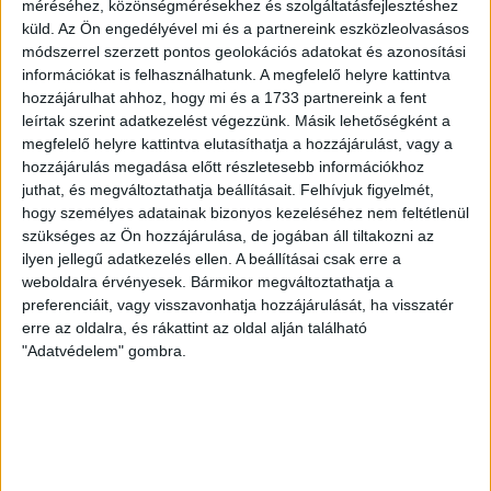
méréséhez, közönségmérésekhez és szolgáltatásfejlesztéshez
egyértelműen a Lokiban töltött évek jelentették. A népszerű
küld.
Az Ön engedélyével mi és a partnereink eszközleolvasásos
Gurigának hihetetlen érzéke volt a játékhoz és a
módszerrel szerzett pontos geolokációs adatokat és azonosítási
gólszerzéshez, amit jól mutat, hogy a DMVSC-ben eltöltött
információkat is felhasználhatunk. A megfelelő helyre kattintva
[…]
hozzájárulhat ahhoz, hogy mi és a 1733 partnereink a fent
leírtak szerint adatkezelést végezzünk. Másik lehetőségként a
Bővebben →
megfelelő helyre kattintva elutasíthatja a hozzájárulást, vagy a
hozzájárulás megadása előtt részletesebb információkhoz
VAJDA BOTOND
VASÁRNAP 100
:
juthat, és megváltoztathatja beállításait.
Felhívjuk figyelmét,
SZÁZALÉKNÁL IS TÖBBET KELL BELEADNUNK
hogy személyes adatainak bizonyos kezeléséhez nem feltétlenül
szükséges az Ön hozzájárulása, de jogában áll tiltakozni az
2026.08.07.
ilyen jellegű adatkezelés ellen. A beállításai csak erre a
A DVSC-FC Copenhagen Konferencia Liga mérkőzés
weboldalra érvényesek. Bármikor megváltoztathatja a
örömteli eseménye volt, hogy sérüléséből felépülve
preferenciáit, vagy visszavonhatja hozzájárulását, ha visszatér
visszatért a pályára 22 éves szélsőnk, Vajda Botond.
erre az oldalra, és rákattint az oldal alján található
Játékosunkat a visszatérésről és a vasárnapi, Nyíregyháza
"Adatvédelem" gombra.
elleni rangadóról is kérdeztük. – Nagyon örülök, hogy újra
pályára léphettem tétmeccsen, hiszen majdnem négy
hónapot kellett kihagynom. Az is pozitívum, hogy egy ilyen
erős ellenfél ellen játszhattam […]
Bővebben →