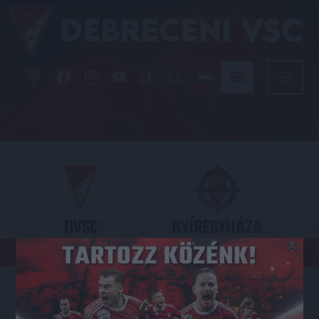
DVSC
NYÍREGYHÁZA
×
SPARTACUS
OTP BANK LIGA 3. FORDULÓ
2026.08.09. - 17
30
Nagyerdei Stadion
: