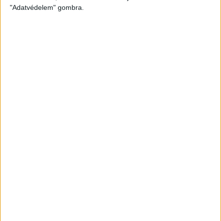
"Adatvédelem" gombra.
Üdv a DVSC-ben!