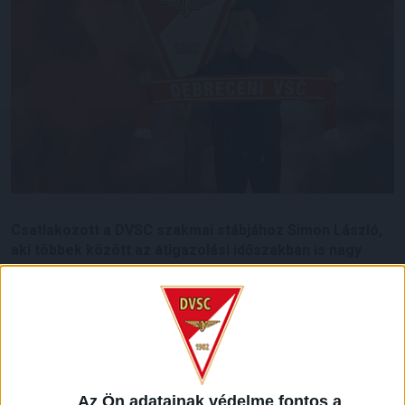
Csatlakozott a DVSC szakmai stábjához Simon László,
aki többek között az átigazolási időszakban is nagy
segítséget nyújthat a napi munkában a kiválasztási és
elemzési folyamatokban való aktív tevékenységével.
A fiatal, de már tapasztalt 36 éves szakember korábban a
Sajóvölgye Focisuli, a DVTK Labdarúgó Akadémia és a
Kazincbarcika első csapatának munkáját is segítette, 2022-
ben pedig csatlakozott a magyar labdarúgó-válogatott
Az Ön adatainak védelme fontos a