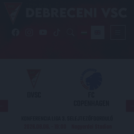
DVSC
FC
COPENHAGEN
KONFERENCIA LIGA 3. SELEJTEZŐFDORDULÓ
2026.08.06. - 19
00
Nagyerdei Stadion
: