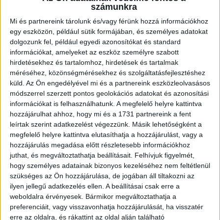
elemző stábjához, ahol a legmagasabb szintű kihívásoknak
számunkra
kell megfelelnie. A nemzeti tizenegynél ő is felel az
Mi és partnereink tárolunk és/vagy férünk hozzá információkhoz
ellenfelek feltérképezéséért, főként a riválisok pontrúgásait,
egy eszközön, például sütik formájában, és személyes adatokat
szögleteit és szabadrúgásait elemzi.
dolgozunk fel, például egyedi azonosítókat és standard
információkat, amelyeket az eszköz személyre szabott
–
Kazincbarcikai vagyok, edzőként végigjártam a ranglétrát,
hirdetésekhez és tartalomhoz, hirdetések és tartalmak
három éve dolgozom Marco Rossi szövetségi kapitány
méréséhez, közönségmérésekhez és szolgáltatásfejlesztéshez
szakmai stábjában. Részt vehettem Európa-bajnokságon is,
küld.
Az Ön engedélyével mi és a partnereink eszközleolvasásos
megtapasztalhattam, hogy milyen is nagy nyomás alatt, nagy
módszerrel szerzett pontos geolokációs adatokat és azonosítási
stadionokban, professzionális játékosokkal együtt dolgozni.
információkat is felhasználhatunk. A megfelelő helyre kattintva
Tavaly a Kazincbarcikával kivívott NB I-es feljutás szintén
hozzájárulhat ahhoz, hogy mi és a 1731 partnereink a fent
mérföldkő volt az életemben, aztán a télen több klub is
leírtak szerint adatkezelést végezzünk. Másik lehetőségként a
megkeresett. A DVSC esetében mindvégig azt éreztem, hogy
megfelelő helyre kattintva elutasíthatja a hozzájárulást, vagy a
tényleg szeretnék, hogy a Lokihoz kerüljek, s ez rendkívül
hozzájárulás megadása előtt részletesebb információkhoz
szimpatikus volt. Miután az észak-keleti régióban született
juthat, és megváltoztathatja beállításait.
Felhívjuk figyelmét,
hogy személyes adatainak bizonyos kezeléséhez nem feltétlenül
ember vagyok, nem volt kérdés, melyik csapatot választom.
szükséges az Ön hozzájárulása, de jogában áll tiltakozni az
A Loki múlja és filozófiája is meggyőzött arról, hogy részt
ilyen jellegű adatkezelés ellen. A beállításai csak erre a
akarok venni ebben a projektben, minden arra predesztinálja
weboldalra érvényesek. Bármikor megváltoztathatja a
a klubot, hogy a magyar futball elitjéhez tartozzon
–
preferenciáit, vagy visszavonhatja hozzájárulását, ha visszatér
nyilatkozta a dvsc.hu-nak Simon László.
erre az oldalra, és rákattint az oldal alján található