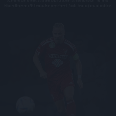
Az oldalon található írott és képi anyagok csak a forrás megjelölésével, internetes
felhasználás esetén élő hivatkozás elhelyezésével (forrás: dvsc.hu) használhatóak fel.