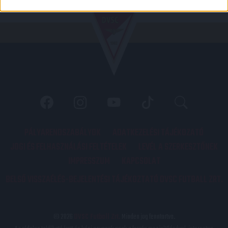
PÁLYARENDSZABÁLYOK
ADATKEZELÉSI TÁJÉKOZATÓ
JOGI ÉS FELHASZNÁLÁSI FELTÉTELEK
LEVÉL A SZERKESZTŐNEK
IMPRESSZUM
KAPCSOLAT
BELSŐ VISSZAÉLÉS-BEJELENTÉSI TÁJÉKOZTATÓ DVSC FUTBALL ZRT.
© 2026
DVSC Futball Zrt.
Minden jog fenntartva.