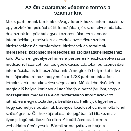
a beilleszkedés, és persze hatalmas büszkeséggel tölt el,
Az Ön adatainak védelme fontos a
hogy ilyen nagy játékosokkal lehetek egy csapatban. Nyilván
számunkra
van még bennem egy kis drukk, hisz nekik és a stábnak sem
Mi és partnereink tárolunk és/vagy férünk hozzá információkhoz
szeretnék csalódást okozni. Egy fiatal focista sok mindenről
egy eszközön, például sütik formájában, és személyes adatokat
álmodik gyerekkorában. Én arra vágytam, hogy a DVSC első
dolgozunk fel, például egyedi azonosítókat és standard
csapatának lehessek a tagja, a válogatottra akkor még
információkat, amelyeket az eszköz személyre szabott
konkrétan nem gondoltam, de örömmel tölt el, hogy ott is
hirdetésekhez és tartalomhoz, hirdetések és tartalmak
számítanak rám.
méréséhez, közönségmérésekhez és szolgáltatásfejlesztéshez
küld.
Az Ön engedélyével mi és a partnereink eszközleolvasásos
módszerrel szerzett pontos geolokációs adatokat és azonosítási
információkat is felhasználhatunk. A megfelelő helyre kattintva
hozzájárulhat ahhoz, hogy mi és a 1733 partnereink a fent
leírtak szerint adatkezelést végezzünk. Másik lehetőségként a
megfelelő helyre kattintva elutasíthatja a hozzájárulást, vagy a
hozzájárulás megadása előtt részletesebb információkhoz
juthat, és megváltoztathatja beállításait.
Felhívjuk figyelmét,
hogy személyes adatainak bizonyos kezeléséhez nem feltétlenül
szükséges az Ön hozzájárulása, de jogában áll tiltakozni az
ilyen jellegű adatkezelés ellen. A beállításai csak erre a
weboldalra érvényesek. Bármikor megváltoztathatja a