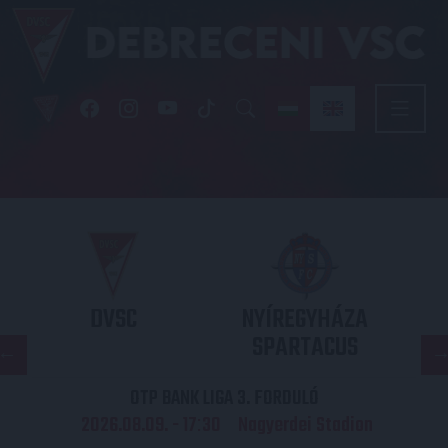
DVSC
NYÍREGYHÁZA
SPARTACUS
OTP BANK LIGA 3. FORDULÓ
2026.08.09. - 17
30
Nagyerdei Stadion
: