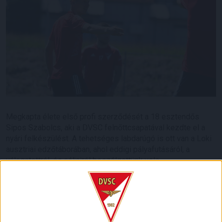
Megkapta élete első profi szerződését a 18 esztendős
Sipos Szabolcs, aki a DVSC felnőttcsapatával kezdte el a
nyári felkészülést. A tehetséges labdarúgó is ott van a Loki
ausztriai edzőtáborában, ahol eddigi pályafutásáról, a
válogatottról, és céljairól beszélgettünk vele.
–
Nagyon megörültem neki, amikor szerződést ajánlott a
klub, igazából azóta ezen vagyok, mióta Debrecenbe
kerültem. Minden egyes nap azért dolgoztam, hogy előbb-
utóbb eljöjjön ez a pillanat, és szerencsére sikerült. Jól ment