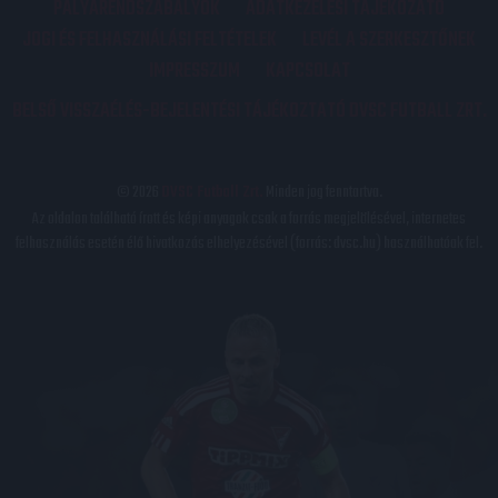
PÁLYARENDSZABÁLYOK
ADATKEZELÉSI TÁJÉKOZATÓ
JOGI ÉS FELHASZNÁLÁSI FELTÉTELEK
LEVÉL A SZERKESZTŐNEK
IMPRESSZUM
KAPCSOLAT
BELSŐ VISSZAÉLÉS-BEJELENTÉSI TÁJÉKOZTATÓ DVSC FUTBALL ZRT.
© 2026
DVSC Futball Zrt.
Minden jog fenntartva.
Az oldalon található írott és képi anyagok csak a forrás megjelölésével, internetes
felhasználás esetén élő hivatkozás elhelyezésével (forrás: dvsc.hu) használhatóak fel.