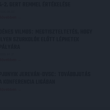
4-2, GERT REMMEL ÉRTÉKELÉSE
2026.08.03.
Bővebben →
DÉNES VILMOS
MEGTISZTELTETÉS, HOGY
:
ILYEN SZURKOLÓK ELŐTT LÉPHETEK
PÁLYÁRA
2026.07.31.
Bővebben →
PJUNYIK JEREVÁN-DVSC
TOVÁBBJUTÁS
:
A KONFERENCIA LIGÁBAN
Bővebben →