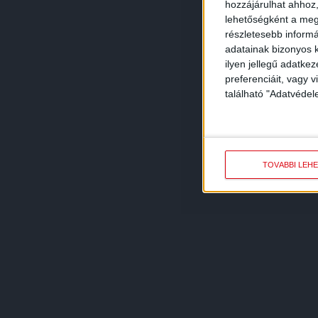
hozzájárulhat ahhoz,
lehetőségként a megf
részletesebb informác
adatainak bizonyos k
ilyen jellegű adatke
preferenciáit, vagy v
található "Adatvéde
TOVÁBBI LEH