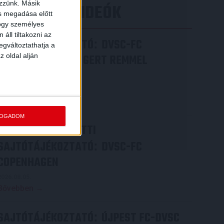
ezzünk. Másik
LEGÚJABB VIDEÓK
ás megadása előtt
hogy személyes
áll tiltakozni az
SAJTÓTÁJÉKOZTATÓ
DVSC-FC
:
egváltoztathatja a
z oldal alján
COPENHAGEN 0-3, GERT REMMEL
ÉRTÉKELÉSE
2026.08.07.
Bővebben →
FOGADOM
VIDEÓ! MECCS ELŐTTI
SAJTÓTÁJÉKOZTATÓ
DVSC-FC
:
COPENHAGEN
2026.08.05.
Bővebben →
SAJTÓTÁJÉKOZTATÓ
ÚJPEST FC-DVSC
: