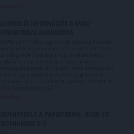
Bővebben →
SZURKOLÓI INFORMÁCIÓK A DVSC-
NYÍREGYHÁZA RANGADÓRA
A DVSC az OTP Bank Liga 3. fordulójában az ősi rivális
Nyíregyházát fogadja augusztus 9-én, vasárnap 17.30-
kor a Nagyerdei Stadionban. Nagy az érdeklődés, a
találkozóra megvásárolhatók a jegyek online, a
www.nagyerdeistadion.hu oldalon, illetve személyesen
a stadion pénztáraiban (nyitva hétköznap 10 és 18,
szombaton 10 és 15 óra között, vasárnap 10 órától). A
DVSC Store vasárnap 12 […]
Bővebben →
ÉRVÉNYESÜLT A PAPÍRFORMA
DVSC-FC
:
COPENHAGEN 0-3
2026.08.06.