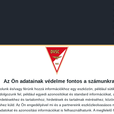
Az Ön adatainak védelme fontos a számunkr
rolunk és/vagy férünk hozzá információkhoz egy eszközön, például süti
olgozunk fel, például egyedi azonosítókat és standard információkat,
irdetésekhez és tartalomhoz, hirdetések és tartalmak méréséhez, kö
shez küld.
Az Ön engedélyével mi és a partnereink eszközleolvasásos m
datokat és azonosítási információkat is felhasználhatunk. A megfelelő h