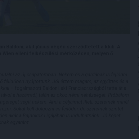
n Baldoni, akit június végén szerződtetett a klub. A
a Wien elleni felkészülési mérkőzésen, melyen ő
ütálni az új csapatomban. Nekem és a gárdának is fejlődni
lső félidőben nyújtottunk. Jól érzem magam, az együttes és a
okkal –
fogalmazott Baldoni, aki Franciaországból tette át a
 távol a hazámtól, talán ez okoz némi nehézséget. Próbálom
ngeteget segít nekem. Ami a céljaimat illeti, szeretnék minél
ezni. Sokat kell dolgozni és fejlődni, de szeretnék szintet
tően akár a Bajnokok Ligájában is indulhatnánk. Jó képet
nak egyaránt.