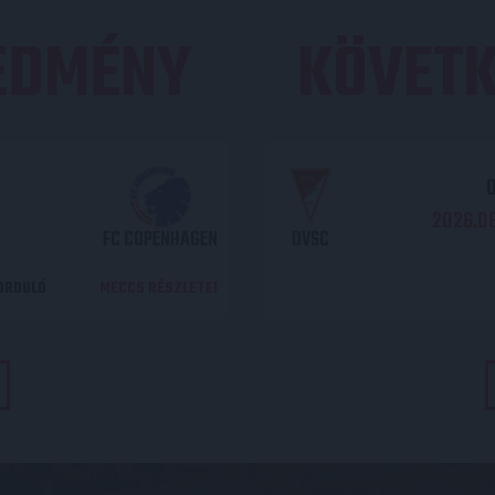
REDMÉNY
KÖVETK
O
2026.08
FC COPENHAGEN
DVSC
DORDULÓ
MECCS RÉSZLETEI