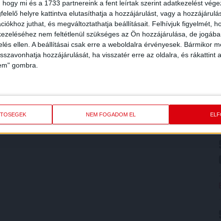
 hogy mi és a 1733 partnereink a fent leírtak szerint adatkezelést vég
elelő helyre kattintva elutasíthatja a hozzájárulást, vagy a hozzájárul
iókhoz juthat, és megváltoztathatja beállításait.
Felhívjuk figyelmét, 
ezeléséhez nem feltétlenül szükséges az Ön hozzájárulása, de jogában 
zelés ellen. A beállításai csak erre a weboldalra érvényesek. Bármikor m
isszavonhatja hozzájárulását, ha visszatér erre az oldalra, és rákattint a
lem" gombra.
ETŐSÉGEK
NEM FOGADOM EL
EL