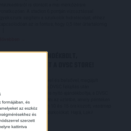
intézkedésről is döntött a mai mérkőzésre
vonatkozóan. A stadion 6 pontján vízosztással
igyekszünk segíteni a szurkolók hidratációját, ehhez
kapcsolódóan az is fontos, hogy 0,5 liter űrtartalomig
[…]
Bővebben →
MEGÚJULT AZ AJÁNDÉKBOLT,
CSÜTÖRTÖKÖN NYIT A DVSC STORE!
2026.08.05.
Ízléses, korszerű külsővel és belsővel, megújult
kínálattal vár mindenkit a DVSC felújítás után
a
csütörtökön 16 órakor újra nyitó ajándékboltja, a DVSC
Store. Érdemes ellátogatni az üzletbe, amely pénteken
k formájában, és
10 és 18 óra, szombaton 10 és 15 óra között, vasárnap
 amelyeket az eszköz
pedig 12 órától várja a szurkolókat. Hajrá, Loki!
zönségmérésekhez és
ódszerrel szerzett
Bővebben →
elyre kattintva