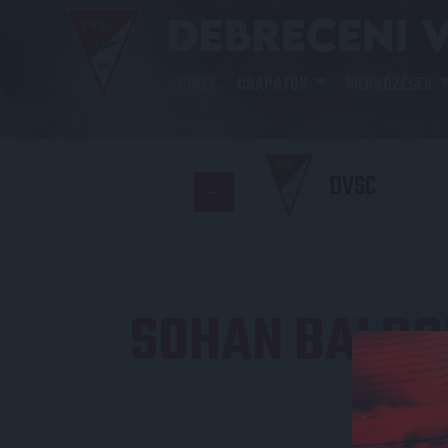
HÍREK
CSAPATOK
MÉRKŐZÉSEK
DVSC
SOHAN BALDO
D