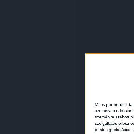
Mi és partnereink tá
személyes adatokat d
személyre szabott h
szolgáltatásfejleszté
pontos geolokációs a