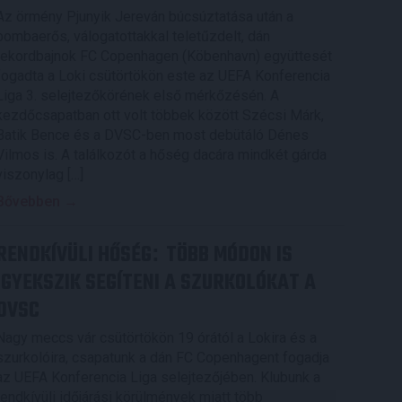
Az örmény Pjunyik Jereván búcsúztatása után a
bombaerős, válogatottakkal teletűzdelt, dán
rekordbajnok FC Copenhagen (Köbenhavn) együttesét
fogadta a Loki csütörtökön este az UEFA Konferencia
Liga 3. selejtezőkörének első mérkőzésén. A
kezdőcsapatban ott volt többek között Szécsi Márk,
Batik Bence és a DVSC-ben most debütáló Dénes
Vilmos is. A találkozót a hőség dacára mindkét gárda
viszonylag […]
Bővebben →
RENDKÍVÜLI HŐSÉG
TÖBB MÓDON IS
:
IGYEKSZIK SEGÍTENI A SZURKOLÓKAT A
DVSC
Nagy meccs vár csütörtökön 19 órától a Lokira és a
szurkolóira, csapatunk a dán FC Copenhagent fogadja
az UEFA Konferencia Liga selejtezőjében. Klubunk a
rendkívüli időjárási körülmények miatt több