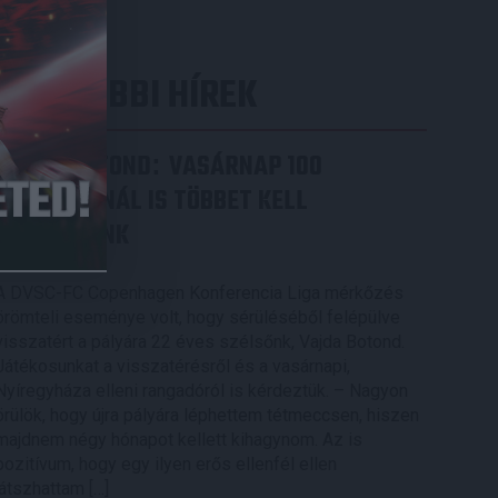
LEGUTÓBBI HÍREK
VAJDA BOTOND
VASÁRNAP 100
:
SZÁZALÉKNÁL IS TÖBBET KELL
BELEADNUNK
2026.08.07.
A DVSC-FC Copenhagen Konferencia Liga mérkőzés
örömteli eseménye volt, hogy sérüléséből felépülve
visszatért a pályára 22 éves szélsőnk, Vajda Botond.
Játékosunkat a visszatérésről és a vasárnapi,
Nyíregyháza elleni rangadóról is kérdeztük. – Nagyon
örülök, hogy újra pályára léphettem tétmeccsen, hiszen
majdnem négy hónapot kellett kihagynom. Az is
pozitívum, hogy egy ilyen erős ellenfél ellen
játszhattam […]