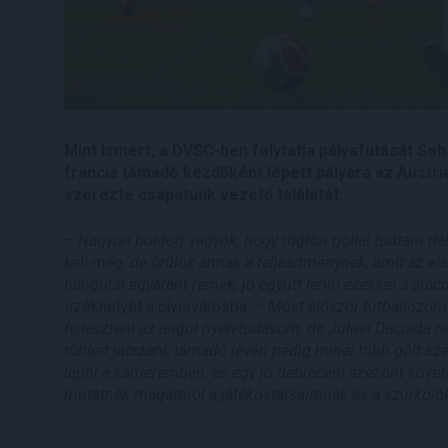
Mint ismert, a DVSC-ben folytatja pályafutását Soha
francia támadó kezdőként lépett pályára az Austri
szerezte csapatunk vezető találatát.
–
Nagyon boldog vagyok, hogy rögtön góllal tudtam deb
kell még, de örülök annak a teljesítménynek, amit az e
hangulat egyaránt remek, jó együtt lenni ezekkel a srác
székhelyét a cívisvárosba. –
Most először futballozom
fejleszteni az angol nyelvtudásom, de Julien Dacosta re
többet játszani, támadó lévén pedig minél több gólt szer
lépni a karrieremben, és egy jó debreceni szezont köve
mutatnék magamról a játékostársaimnak és a szurkolók