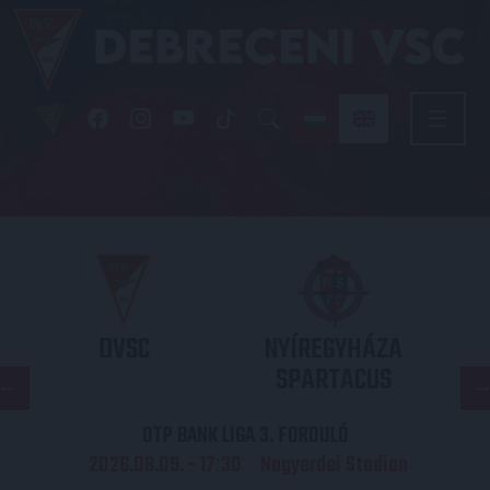
DVSC
NYÍREGYHÁZA
SPARTACUS
OTP BANK LIGA 3. FORDULÓ
2026.08.09. - 17
30
Nagyerdei Stadion
: