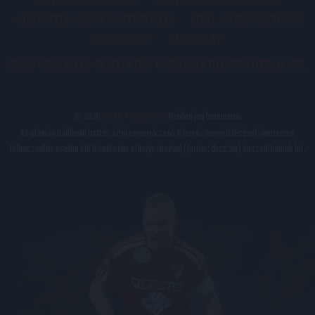
PÁLYARENDSZABÁLYOK
ADATKEZELÉSI TÁJÉKOZATÓ
JOGI ÉS FELHASZNÁLÁSI FELTÉTELEK
LEVÉL A SZERKESZTŐNEK
IMPRESSZUM
KAPCSOLAT
BELSŐ VISSZAÉLÉS-BEJELENTÉSI TÁJÉKOZTATÓ DVSC FUTBALL ZRT.
© 2026
DVSC Futball Zrt.
Minden jog fenntartva.
Az oldalon található írott és képi anyagok csak a forrás megjelölésével, internetes
felhasználás esetén élő hivatkozás elhelyezésével (forrás: dvsc.hu) használhatóak fel.