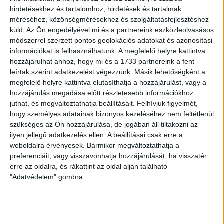
hirdetésekhez és tartalomhoz, hirdetések és tartalmak
LEGUTÓBBI HÍREK
méréséhez, közönségmérésekhez és szolgáltatásfejlesztéshez
küld.
Az Ön engedélyével mi és a partnereink eszközleolvasásos
módszerrel szerzett pontos geolokációs adatokat és azonosítási
VAJDA BOTOND
VASÁRNAP 100
:
információkat is felhasználhatunk. A megfelelő helyre kattintva
hozzájárulhat ahhoz, hogy mi és a 1733 partnereink a fent
SZÁZALÉKNÁL IS TÖBBET KELL BELEADNUNK
leírtak szerint adatkezelést végezzünk. Másik lehetőségként a
megfelelő helyre kattintva elutasíthatja a hozzájárulást, vagy a
2026.08.07.
hozzájárulás megadása előtt részletesebb információkhoz
A DVSC-FC Copenhagen Konferencia Liga mérkőzés
juthat, és megváltoztathatja beállításait.
Felhívjuk figyelmét,
örömteli eseménye volt, hogy sérüléséből felépülve
hogy személyes adatainak bizonyos kezeléséhez nem feltétlenül
visszatért a pályára 22 éves szélsőnk, Vajda Botond.
szükséges az Ön hozzájárulása, de jogában áll tiltakozni az
Játékosunkat a visszatérésről és a vasárnapi, Nyíregyháza
ilyen jellegű adatkezelés ellen. A beállításai csak erre a
elleni rangadóról is kérdeztük. – Nagyon örülök, hogy újra
weboldalra érvényesek. Bármikor megváltoztathatja a
pályára léphettem tétmeccsen, hiszen majdnem négy
preferenciáit, vagy visszavonhatja hozzájárulását, ha visszatér
hónapot kellett kihagynom. Az is pozitívum, hogy egy ilyen
erre az oldalra, és rákattint az oldal alján található
erős ellenfél ellen játszhattam […]
"Adatvédelem" gombra.
Bővebben →
SZURKOLÓI INFORMÁCIÓK A DVSC-