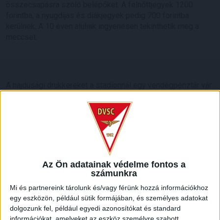
összecsapásra szóló belépőket. A felnőttjegyek 1200
forintba, a nyugdíjas és diákjegyek pedig 700 forintba
kerülnek. A 10 éven aluliak ingyenesen tekinthetik meg a
meccset.
A hajdúsági drukkereket a stadionnál egy vendégpénztár vár
majd, amely másfél órával a kezdősípszó előtt nyit.
A vendégszektor befogadóképessége 200 fő.
Szurkolóink a soroksári stadion környező utcáiban tudnak
majd megállni gépjárműveikkel.
Az Ön adatainak védelme fontos a
számunkra
A hazaiak által küldött tájékoztatórajz:
Mi és partnereink tárolunk és/vagy férünk hozzá információkhoz
egy eszközön, például sütik formájában, és személyes adatokat
dolgozunk fel, például egyedi azonosítókat és standard
információkat, amelyeket az eszköz személyre szabott