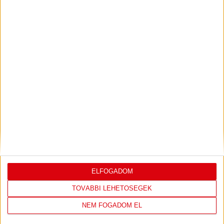
PJUNYIK JEREVÁN-DVSC
TOVÁBBJUTÁS A
:
KONFERENCIA LIGÁBAN
Bővebben →
LEGUTÓBBI EREDMÉNY
ELFOGADOM
TOVÁBBI LEHETŐSÉGEK
DVSC
FC
NEM FOGADOM EL
COPENHAGEN