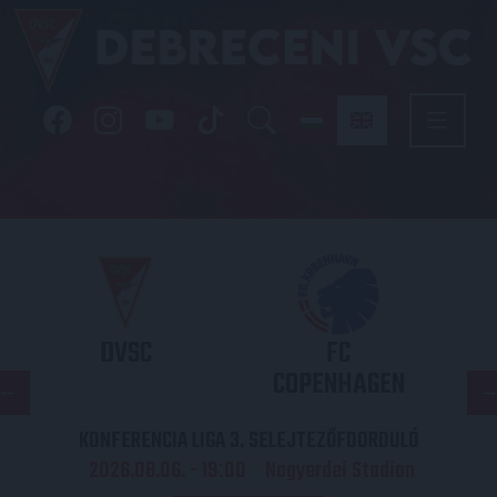
DVSC
FC
COPENHAGEN
KONFERENCIA LIGA 3. SELEJTEZŐFDORDULÓ
2026.08.06. - 19
00
Nagyerdei Stadion
: