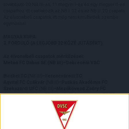
továbbjutó 20 NB III-as, 11 megyei I-es és egy megyei II-es
csapathoz itt csatlakozik az NB I. 12 és az NB II. 20 csapata.
Az élvonalbeli csapatok itt még nem kerülhettek szembe
egymással.
MAGYAR KUPA
3. FORDULÓ (A LEGJOBB 32 KÖZÉ JUTÁSÉRT)
Az élvonalbeli csapatok mérkőzései:
Meton FC Dabas SE (NB III)–Debreceni VSC
Bicskei TC
(NB III)
–Ferencvárosi TC
Aqvital FC Csákvár
(NB II)–
Puskás Akadémia FC
Szekszárdi UFC
(NB III)
–Mezőkövesd Zsóry FC
Kaposvári Rákóczi FC
(NB III)–
Zalaegerszegi TE FC
Pécsi MFC
(NB II)–
Paksi FC
BVSC Zugló
(NB III)–
Kisvárda
III. Kerületi TVE
(NB III)
–Mol Fehérvár FC
Tiszakécskei LC
(NB II)
–Kecskeméti TE
Balassagyarmati Városi SE
(NB III)–
Vasas FC