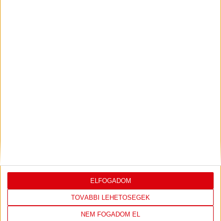
2026.08.05.
Bővebben →
SAJTÓTÁJÉKOZTATÓ
ÚJPEST FC-DVSC 4-2,
:
GERT REMMEL ÉRTÉKELÉSE
2026.08.03.
Bővebben →
DÉNES VILMOS
MEGTISZTELTETÉS, HOGY
:
ILYEN SZURKOLÓK ELŐTT LÉPHETEK PÁLYÁRA
2026.07.31.
Bővebben →
ELFOGADOM
PJUNYIK JEREVÁN-DVSC
TOVÁBBJUTÁS A
:
TOVÁBBI LEHETŐSÉGEK
KONFERENCIA LIGÁBAN
NEM FOGADOM EL
Bővebben →