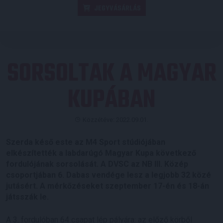
JEGYVÁSÁRLÁS
SORSOLTAK A MAGYAR
KUPÁBAN
Közzétéve: 2022.09.01.
Szerda késő este az M4 Sport stúdiójában
elkészítették a labdarúgó Magyar Kupa következő
fordulójának sorsolását.
A DVSC az NB III. Közép
csoportjában 6. Dabas vendége lesz a legjobb 32 közé
jutásért. A mérkőzéseket szeptember 17-én és 18-án
játsszák le.
A 3. fordulóban 64 csapat lép pályára: az előző körből