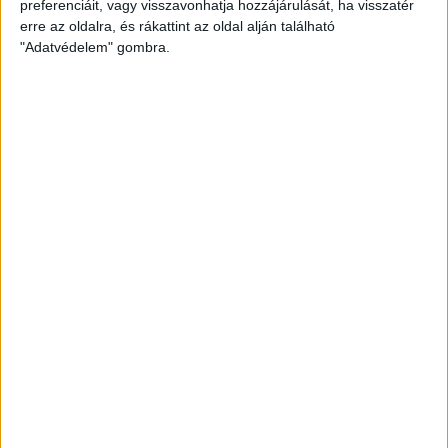
preferenciáit, vagy visszavonhatja hozzájárulását, ha visszatér
Tiszafüredi VSE
(NB III)
–BFC Siófok
(NB II)
erre az oldalra, és rákattint az oldal alján található
FC Ajka
(NB II)–
Szentlőrinc
(NB II)
"Adatvédelem" gombra.
Füzesgyarmati SK
(NB III)
–Credobus
Mosonmagyaróvár
(NB II)
XV. Kerületi Issimo SE
(BLSZ I.)
–MTK Budapest
(NB II)
Iváncsa KSE
(NB III)
–Gyirmót FC Győr
(NB II)
Monostorpályi SE
(Hajdú-Bihar I.)
–Nyíregyháza Spartacus
FC
(NB II)
Pécsvárad SE Prosport.hu
(Baranya I.)
–ETO FC Győr
(NB
II)
Putnok FC
(NB III)
–Szombathelyi Haladás
(NB II)
Bölcske SE
(Tolna I.)–
Budafoki MTE
(NB II)
Szegedi VSE Pizzamonster
(Csongrád-Csanád I.)
–
Békéscsaba 1912 Előre
(NB II)
Jászberényi FC
(NB III)–
Debreceni EAC
(NB III)
Balatonfüredi FC
(NB III)
–Komáromi VSE
(NB III)
FC Nagykanizsa
(NB III)–
FC Hatvan
(NB III)
Zalaszentgróti VFC
(Zala I.)
–Monor
(NB III)
Nyergesújfalu SE
(Komárom-Esztergom I.)
–Szolnoki MÁV
FC
(NB III)