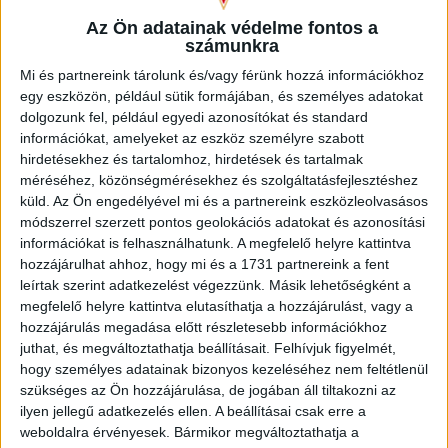
Dorogi FC
(NB II)
–Budapest Honvéd
Az Ön adatainak védelme fontos a
Mátészalkai MTK
(Szabolcs-Szatmár-Bereg I.)
–Újpest FC
számunkra
Mi és partnereink tárolunk és/vagy férünk hozzá információkhoz
egy eszközön, például sütik formájában, és személyes adatokat
dolgozunk fel, például egyedi azonosítókat és standard
információkat, amelyeket az eszköz személyre szabott
hirdetésekhez és tartalomhoz, hirdetések és tartalmak
méréséhez, közönségmérésekhez és szolgáltatásfejlesztéshez
küld.
Az Ön engedélyével mi és a partnereink eszközleolvasásos
módszerrel szerzett pontos geolokációs adatokat és azonosítási
információkat is felhasználhatunk. A megfelelő helyre kattintva
hozzájárulhat ahhoz, hogy mi és a 1731 partnereink a fent
leírtak szerint adatkezelést végezzünk. Másik lehetőségként a
megfelelő helyre kattintva elutasíthatja a hozzájárulást, vagy a
hozzájárulás megadása előtt részletesebb információkhoz
További párosítások:
juthat, és megváltoztathatja beállításait.
Felhívjuk figyelmét,
Diósgyőri VTK
(NB II)
–Szeged-Csanád Grosics
hogy személyes adatainak bizonyos kezeléséhez nem feltétlenül
Akadémia
(NB II)
szükséges az Ön hozzájárulása, de jogában áll tiltakozni az
HR-Rent Kozármisleny
(NB II)
–Kolorcity Kazincbarcika
ilyen jellegű adatkezelés ellen. A beállításai csak erre a
SC
(NB II)
weboldalra érvényesek. Bármikor megváltoztathatja a
ESMTK
(NB III)–
Soroksár SC
(NB II)