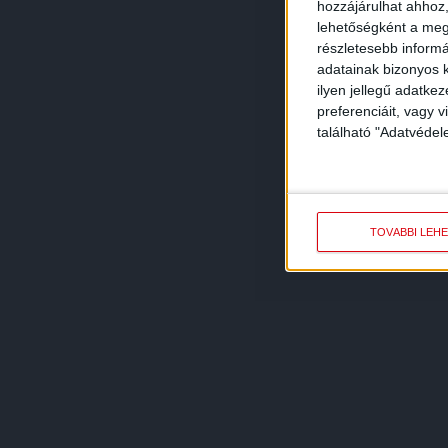
hozzájárulhat ahhoz,
lehetőségként a megf
részletesebb informác
adatainak bizonyos k
ilyen jellegű adatke
preferenciáit, vagy v
található "Adatvéde
TOVÁBBI LEH