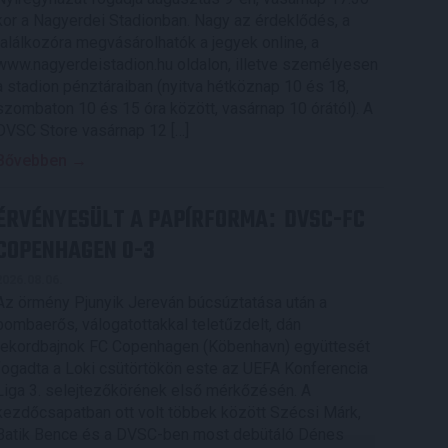
kor a Nagyerdei Stadionban. Nagy az érdeklődés, a
találkozóra megvásárolhatók a jegyek online, a
www.nagyerdeistadion.hu oldalon, illetve személyesen
a stadion pénztáraiban (nyitva hétköznap 10 és 18,
szombaton 10 és 15 óra között, vasárnap 10 órától). A
DVSC Store vasárnap 12 […]
Bővebben →
ÉRVÉNYESÜLT A PAPÍRFORMA
DVSC-FC
:
COPENHAGEN 0-3
2026.08.06.
Az örmény Pjunyik Jereván búcsúztatása után a
bombaerős, válogatottakkal teletűzdelt, dán
rekordbajnok FC Copenhagen (Köbenhavn) együttesét
fogadta a Loki csütörtökön este az UEFA Konferencia
Liga 3. selejtezőkörének első mérkőzésén. A
kezdőcsapatban ott volt többek között Szécsi Márk,
Batik Bence és a DVSC-ben most debütáló Dénes