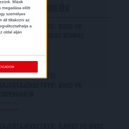
ezzünk. Másik
LEGÚJABB VIDEÓK
ás megadása előtt
hogy személyes
áll tiltakozni az
SAJTÓTÁJÉKOZTATÓ
DVSC-FC
:
egváltoztathatja a
z oldal alján
COPENHAGEN 0-3, GERT REMMEL
ÉRTÉKELÉSE
2026.08.07.
Bővebben →
FOGADOM
VIDEÓ! MECCS ELŐTTI
SAJTÓTÁJÉKOZTATÓ
DVSC-FC
:
COPENHAGEN
2026.08.05.
Bővebben →
SAJTÓTÁJÉKOZTATÓ
ÚJPEST FC-DVSC
: