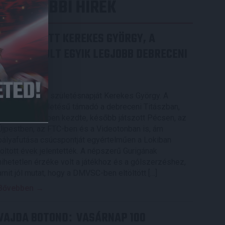
LEGUTÓBBI HÍREK
70 ÉVES LETT KEREKES GYÖRGY, A
VALAHA VOLT EGYIK LEGJOBB DEBRECENI
CSATÁR
2026.08.08.
Ma ünnepli 70. születésnapját Kerekes György. A
debreceni születésű támadó a debreceni Titászban,
majd a DMTE-ben kezdte, később játszott Pécsen, az
Újpestben, az FTC-ben és a Videotonban is, ám
pályafutása csúcspontját egyértelműen a Lokiban
töltött évek jelentették. A népszerű Gurigának
hihetetlen érzéke volt a játékhoz és a gólszerzéshez,
amit jól mutat, hogy a DMVSC-ben eltöltött […]
Bővebben →
VAJDA BOTOND
VASÁRNAP 100
: