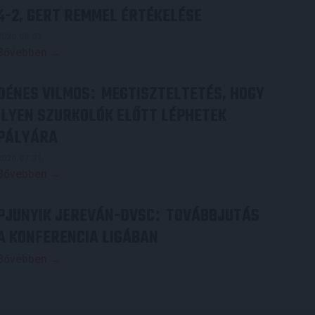
4-2, GERT REMMEL ÉRTÉKELÉSE
2026.08.03.
Bővebben →
DÉNES VILMOS
MEGTISZTELTETÉS, HOGY
:
ILYEN SZURKOLÓK ELŐTT LÉPHETEK
PÁLYÁRA
2026.07.31.
Bővebben →
PJUNYIK JEREVÁN-DVSC
TOVÁBBJUTÁS
:
A KONFERENCIA LIGÁBAN
Bővebben →