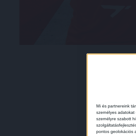
Mi és partnereink tá
személyes adatokat d
személyre szabott h
szolgáltatásfejleszté
pontos geolokációs a