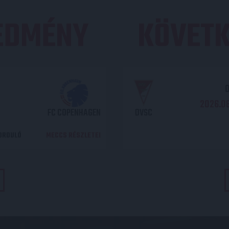
REDMÉNY
KÖVETK
O
2026.08
FC COPENHAGEN
DVSC
DORDULÓ
MECCS RÉSZLETEI