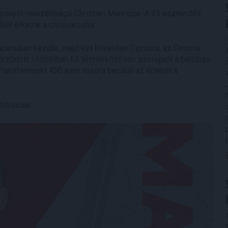
spanyol nemzetiségű Christian Manrique. A 23 esztendős
től érkezik a cívisvárosba.
sapataiban kezdte, majd ezt követően Ciprusra, az Omonia
erződött. Utóbbiban 63 tétmérkőzésen szerepelt a ballábas
Transfermarkt 450 ezer euróra becsüli az értékét a
tékossal.