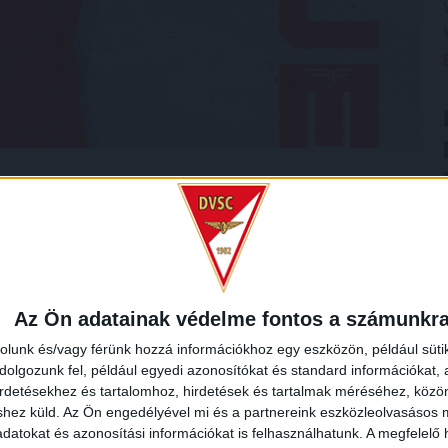
Az Ön adatainak védelme fontos a számunkr
rolunk és/vagy férünk hozzá információkhoz egy eszközön, például süti
olgozunk fel, például egyedi azonosítókat és standard információkat,
irdetésekhez és tartalomhoz, hirdetések és tartalmak méréséhez, kö
shez küld.
Az Ön engedélyével mi és a partnereink eszközleolvasásos m
datokat és azonosítási információkat is felhasználhatunk. A megfelelő h