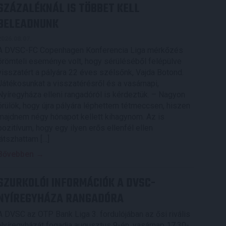
SZÁZALÉKNÁL IS TÖBBET KELL
BELEADNUNK
2026.08.07.
A DVSC-FC Copenhagen Konferencia Liga mérkőzés
örömteli eseménye volt, hogy sérüléséből felépülve
visszatért a pályára 22 éves szélsőnk, Vajda Botond.
Játékosunkat a visszatérésről és a vasárnapi,
Nyíregyháza elleni rangadóról is kérdeztük. – Nagyon
örülök, hogy újra pályára léphettem tétmeccsen, hiszen
majdnem négy hónapot kellett kihagynom. Az is
pozitívum, hogy egy ilyen erős ellenfél ellen
játszhattam […]
Bővebben →
SZURKOLÓI INFORMÁCIÓK A DVSC-
NYÍREGYHÁZA RANGADÓRA
A DVSC az OTP Bank Liga 3. fordulójában az ősi rivális
Nyíregyházát fogadja augusztus 9-én, vasárnap 17.30-