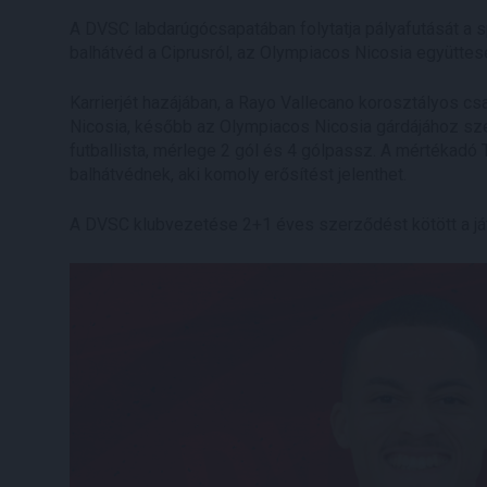
A DVSC labdarúgócsapatában folytatja pályafutását a 
balhátvéd a Ciprusról, az Olympiacos Nicosia együttesé
Karrierjét hazájában, a Rayo Vallecano korosztályos c
Nicosia, később az Olympiacos Nicosia gárdájához sz
futballista, mérlege 2 gól és 4 gólpassz. A mértékadó 
balhátvédnek, aki komoly erősítést jelenthet.
A DVSC klubvezetése 2+1 éves szerződést kötött a já