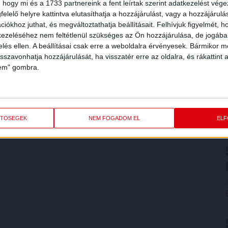
 hogy mi és a 1733 partnereink a fent leírtak szerint adatkezelést vég
elelő helyre kattintva elutasíthatja a hozzájárulást, vagy a hozzájárul
iókhoz juthat, és megváltoztathatja beállításait.
Felhívjuk figyelmét, 
ezeléséhez nem feltétlenül szükséges az Ön hozzájárulása, de jogában 
zelés ellen. A beállításai csak erre a weboldalra érvényesek. Bármikor m
isszavonhatja hozzájárulását, ha visszatér erre az oldalra, és rákattint a
lem" gombra.
ETŐSÉGEK
NEM FOGADOM EL
EL