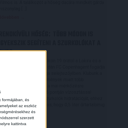
Vilmos is. A találkozót a hőség dacára mindkét gárda
viszonylag […]
Bővebben →
RENDKÍVÜLI HŐSÉG
TÖBB MÓDON IS
:
IGYEKSZIK SEGÍTENI A SZURKOLÓKAT A
DVSC
Nagy meccs vár csütörtökön 19 órától a Lokira és a
szurkolóira, csapatunk a dán FC Copenhagent fogadja
az UEFA Konferencia Liga selejtezőjében. Klubunk a
rendkívüli időjárási körülmények miatt több
intézkedésről is döntött a mai mérkőzésre
a
vonatkozóan. A stadion 6 pontján vízosztással
igyekszünk segíteni a szurkolók hidratációját, ehhez
k formájában, és
kapcsolódóan az is fontos, hogy 0,5 liter űrtartalomig
 amelyeket az eszköz
[…]
zönségmérésekhez és
ódszerrel szerzett
Bővebben →
elyre kattintva