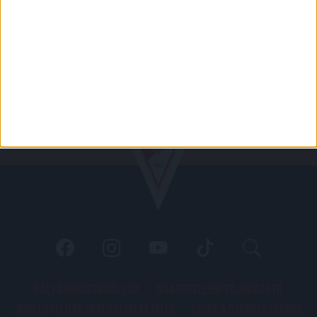
PÁLYARENDSZABÁLYOK
ADATKEZELÉSI TÁJÉKOZATÓ
JOGI ÉS FELHASZNÁLÁSI FELTÉTELEK
LEVÉL A SZERKESZTŐNEK