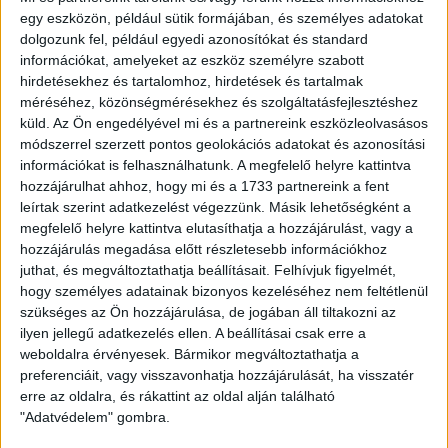
egy eszközön, például sütik formájában, és személyes adatokat
játékvezetők, és az edzők irányába.
dolgozunk fel, például egyedi azonosítókat és standard
információkat, amelyeket az eszköz személyre szabott
Sokszor mindannyian elfelejtjük, hogy a pályán lévők még
hirdetésekhez és tartalomhoz, hirdetések és tartalmak
„csak” gyerekek, hogy ez alapvetően csak egy játék, hogy az
méréséhez, közönségmérésekhez és szolgáltatásfejlesztéshez
edzők és a bírók is emberek, és hogy ez mégsem a vb-
küld.
Az Ön engedélyével mi és a partnereink eszközleolvasásos
döntő.
módszerrel szerzett pontos geolokációs adatokat és azonosítási
információkat is felhasználhatunk. A megfelelő helyre kattintva
Az is igaz persze, hogy egy ígéretes karrier esetében
hozzájárulhat ahhoz, hogy mi és a 1733 partnereink a fent
minden apróságnak jelentősége lehet, hát még egy olyan
leírtak szerint adatkezelést végezzünk. Másik lehetőségként a
súlyú kapcsolatrendszernek, mint a gyerek-szülő, gyerek-
megfelelő helyre kattintva elutasíthatja a hozzájárulást, vagy a
edző, szülő-edző viszony. Mindannyian (edzőként,
hozzájárulás megadása előtt részletesebb információkhoz
szülőként) a gyermeknek próbálunk segíteni, azonban nem
juthat, és megváltoztathatja beállításait.
Felhívjuk figyelmét,
mindegy, hogy a megfelelő módon tesszük-e ezt.
hogy személyes adatainak bizonyos kezeléséhez nem feltétlenül
szükséges az Ön hozzájárulása, de jogában áll tiltakozni az
ilyen jellegű adatkezelés ellen. A beállításai csak erre a
Mint azt jeleztük, ezt a cikket vitaindítónak szántuk, a
weboldalra érvényesek. Bármikor megváltoztathatja a
témával többször is foglalkozni fogunk a következő
preferenciáit, vagy visszavonhatja hozzájárulását, ha visszatér
hetekben. Addig is várjuk véleményüket a
media@dvsc.hu
erre az oldalra, és rákattint az oldal alján található
címre!
"Adatvédelem" gombra.