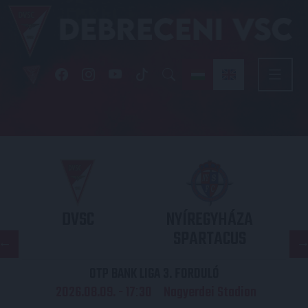
DVSC
NYÍREGYHÁZA
SPARTACUS
OTP BANK LIGA 3. FORDULÓ
2026.08.09. - 17
30
Nagyerdei Stadion
: