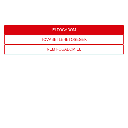
PJUNYIK JEREVÁN-DVSC
TOVÁBBJUTÁS A
KONFERENCIA LIGÁBAN
Bővebben →
ELFOGADOM
TOVÁBBI LEHETŐSÉGEK
NEM FOGADOM EL
LEGUTÓBBI EREDMÉNY
DVSC
FC
COPENHAGEN