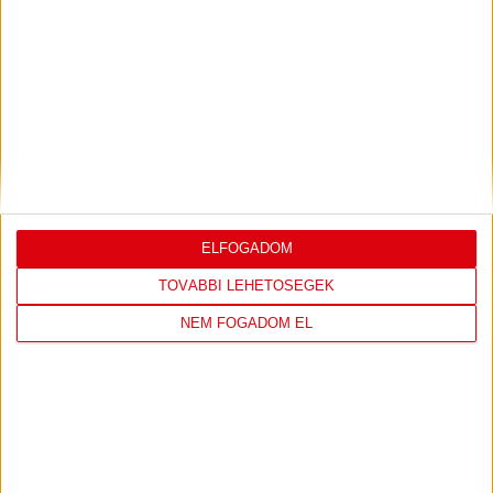
LEGUTÓBBI EREDMÉNY
DVSC
FC
COPENHAGEN
ELFOGADOM
0
-
3
TOVÁBBI LEHETŐSÉGEK
NEM FOGADOM EL
2026-08-
KONFERENCIA LIGA 3.
MECCS
06 19:00
SELEJTEZŐFDORDULÓ
RÉSZLETEI
TOVÁBBI EREDMÉNYEK