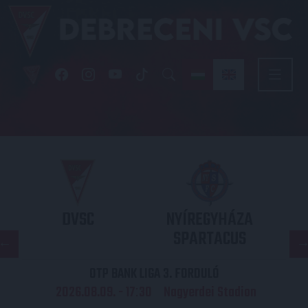
DVSC
NYÍREGYHÁZA
SPARTACUS
OTP BANK LIGA 3. FORDULÓ
2026.08.09. - 17
30
Nagyerdei Stadion
: