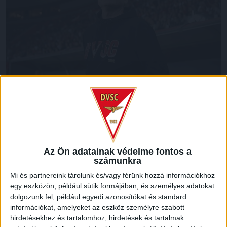
LEGUTÓBBI HÍREK
Az Ön adatainak védelme fontos a
számunkra
KIKAPOTT A KIS LOKI
Mi és partnereink tárolunk és/vagy férünk hozzá információkhoz
2026.08.08.
egy eszközön, például sütik formájában, és személyes adatokat
A DVSC II. szombaton Pallagon a Füzesabony gárdáját
dolgozunk fel, például egyedi azonosítókat és standard
fogadta az NB III. Észak-keleti csoport 3. fordulójában, s
információkat, amelyeket az eszköz személyre szabott
hirdetésekhez és tartalomhoz, hirdetések és tartalmak
ezúttal nem tudott pontot szerezni. NB III. Észak-keleti