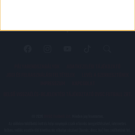
PÁLYARENDSZABÁLYOK
ADATKEZELÉSI TÁJÉKOZATÓ
JOGI ÉS FELHASZNÁLÁSI FELTÉTELEK
LEVÉL A SZERKESZTŐNEK
IMPRESSZUM
KAPCSOLAT
BELSŐ VISSZAÉLÉS-BEJELENTÉSI TÁJÉKOZTATÓ DVSC FUTBALL ZRT.
© 2026
DVSC Futball Zrt.
Minden jog fenntartva.
Az oldalon található írott és képi anyagok csak a forrás megjelölésével, internetes
felhasználás esetén élő hivatkozás elhelyezésével (forrás: dvsc.hu) használhatóak fel.