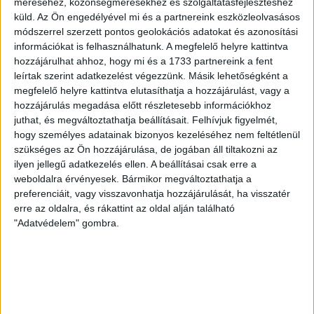
méréséhez, közönségmérésekhez és szolgáltatásfejlesztéshez
csoport, 3. forduló. DVSC II.-Füzesabony 1-2 (1-1). Pallag,
küld.
Az Ön engedélyével mi és a partnereink eszközleolvasásos
200 néző, vezette: Oswald D. DVSC II.: Tuska – Myrtaj (Kiss
módszerrel szerzett pontos geolokációs adatokat és azonosítási
M., 46.), Farkas T., Macsó (Lovas, 75.), Vincze T., Hermann
információkat is felhasználhatunk. A megfelelő helyre kattintva
(Gyenti, […]
hozzájárulhat ahhoz, hogy mi és a 1733 partnereink a fent
Bővebben →
leírtak szerint adatkezelést végezzünk. Másik lehetőségként a
megfelelő helyre kattintva elutasíthatja a hozzájárulást, vagy a
70 ÉVES LETT KEREKES GYÖRGY, A VALAHA
hozzájárulás megadása előtt részletesebb információkhoz
juthat, és megváltoztathatja beállításait.
Felhívjuk figyelmét,
VOLT EGYIK LEGJOBB DEBRECENI CSATÁR
hogy személyes adatainak bizonyos kezeléséhez nem feltétlenül
szükséges az Ön hozzájárulása, de jogában áll tiltakozni az
Ma ünnepli 70. születésnapját Kerekes György. A debreceni
ilyen jellegű adatkezelés ellen. A beállításai csak erre a
születésű támadó a debreceni Titászban, majd a DMTE-ben
weboldalra érvényesek. Bármikor megváltoztathatja a
kezdte, később játszott Pécsen, az Újpestben, az FTC-ben
preferenciáit, vagy visszavonhatja hozzájárulását, ha visszatér
és a Videotonban is, ám pályafutása csúcspontját
erre az oldalra, és rákattint az oldal alján található
egyértelműen a Lokiban töltött évek jelentették. A népszerű
"Adatvédelem" gombra.
Gurigának hihetetlen érzéke volt a játékhoz és a
gólszerzéshez, amit jól mutat, hogy a DMVSC-ben eltöltött
[…]
Bővebben →