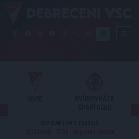
DVSC
NYÍREGYHÁZA
SPARTACUS
OTP BANK LIGA 3. FORDULÓ
2026.08.09. - 17
30
Nagyerdei Stadion
: