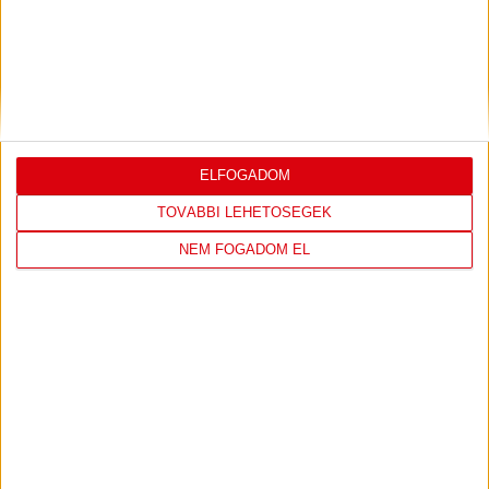
2026.07.31.
Bővebben →
PJUNYIK JEREVÁN-DVSC
TOVÁBBJUTÁS A
:
KONFERENCIA LIGÁBAN
ELFOGADOM
Bővebben →
TOVÁBBI LEHETŐSÉGEK
NEM FOGADOM EL
LEGUTÓBBI EREDMÉNY