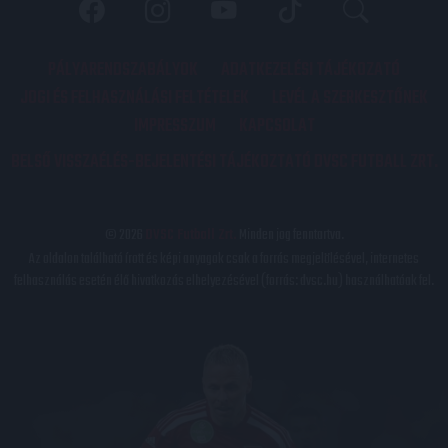
PÁLYARENDSZABÁLYOK
ADATKEZELÉSI TÁJÉKOZATÓ
JOGI ÉS FELHASZNÁLÁSI FELTÉTELEK
LEVÉL A SZERKESZTŐNEK
IMPRESSZUM
KAPCSOLAT
BELSŐ VISSZAÉLÉS-BEJELENTÉSI TÁJÉKOZTATÓ DVSC FUTBALL ZRT.
© 2026
DVSC Futball Zrt.
Minden jog fenntartva.
Az oldalon található írott és képi anyagok csak a forrás megjelölésével, internetes
felhasználás esetén élő hivatkozás elhelyezésével (forrás: dvsc.hu) használhatóak fel.