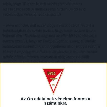
tehát, hogy 10 ezer feletti nézőszám várható az
összecsapáson. A mérkőzésről Srdjan Blagojevic
vezetőedző véleményét kérdeztük.
–
Nem mondok újat azzal, hogy a Ferencváros favorit a
bajnokságban és szinte biztos, hogy ismét az övé lesz a
bajnoki cím. Tisztában vagyunk az ellenfél kvalitásával, s
persze azzal is, hogy az Európa Ligában szerepel. Nehéz
mérkőzésre számítunk, de függetlenül attól, hogy a Fradi, a
Honvéd vagy éppen a Paks ellen játszunk, minden meccs
nehéz, hiszen minden csapatnak megvannak a saját
ambíciói. Megterhelő találkozó vár ránk vasárnap, a
szurkolók pedig egy igazán jó meccsre számíthatnak. Az
ellenfelünk megérdemli a tiszteletet, elsősorban azonban
magunkat kell tisztelnünk. Fel kell vennünk a harcot, és
meglátjuk majd, hogy mit hoz a vége. Nagyon örülök a nagy
érdeklődésnek, és szeretném hinni, hogy ez az elmúlt
időszak munkájának az eredménye. Megragadom a
Az Ön adatainak védelme fontos a
pillanatot, hogy köszönetet mondjak a drukkereinknek, akik
számunkra
hazai és idegenbeli meccseken is mellettünk vannak.