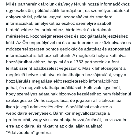
Hálásak vagyunk a támogatásért a Honvéd elleni mérkőzés
Mi és partnereink tárolunk és/vagy férünk hozzá információkhoz
kapcsán is, nagyon sokat jelentett számunkra. A fiúk
egy eszközön, például sütik formájában, és személyes adatokat
megérdemlik a biztatást, és remélem, hogy a vasárnapi
dolgozunk fel, például egyedi azonosítókat és standard
találkozóra kilátogatók még az eddiginél is jobban űzik-
információkat, amelyeket az eszköz személyre szabott
hajtják majd a csapatot. Az eredményt nem tudom
hirdetésekhez és tartalomhoz, hirdetések és tartalmak
méréséhez, közönségmérésekhez és szolgáltatásfejlesztéshez
garantálni, azt viszont igen, hogy a srácok mindent
küld.
Az Ön engedélyével mi és a partnereink eszközleolvasásos
megtesznek azért, hogy a szurkolók büszkék legyenek rájuk
módszerrel szerzett pontos geolokációs adatokat és azonosítási
– mondta Srdjan Blagojevic.
információkat is felhasználhatunk. A megfelelő helyre kattintva
hozzájárulhat ahhoz, hogy mi és a 1733 partnereink a fent
leírtak szerint adatkezelést végezzünk. Másik lehetőségként a
megfelelő helyre kattintva elutasíthatja a hozzájárulást, vagy a
hozzájárulás megadása előtt részletesebb információkhoz
juthat, és megváltoztathatja beállításait.
Felhívjuk figyelmét,
hogy személyes adatainak bizonyos kezeléséhez nem feltétlenül
szükséges az Ön hozzájárulása, de jogában áll tiltakozni az
ilyen jellegű adatkezelés ellen. A beállításai csak erre a
weboldalra érvényesek. Bármikor megváltoztathatja a
preferenciáit, vagy visszavonhatja hozzájárulását, ha visszatér
erre az oldalra, és rákattint az oldal alján található
"Adatvédelem" gombra.