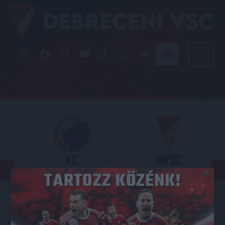
FC
DVSC
×
COPENHAGEN
KONFERENCIA LIGA 3. SELEJTEZŐFORDULÓ
2026.08.12. - 18
00
Parken Stadium
: