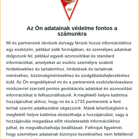
Az Ön adatainak védelme fontos a
számunkra
Mi és partnereink tárolunk és/vagy férünk hozzá információkhoz
egy eszközön, például sütik formájában, és személyes adatokat
dolgozunk fel, például egyedi azonosítókat és standard
LEGUTÓBBI HÍREK
információkat, amelyeket az eszköz személyre szabott
hirdetésekhez és tartalomhoz, hirdetések és tartalmak
méréséhez, közönségmérésekhez és szolgáltatásfejlesztéshez
INFORMÁCIÓK A KOPPENHÁGÁBA UTAZÓ
küld.
Az Ön engedélyével mi és a partnereink eszközleolvasásos
módszerrel szerzett pontos geolokációs adatokat és azonosítási
SZURKOLÓKNAK
információkat is felhasználhatunk. A megfelelő helyre kattintva
2026.08.10.
hozzájárulhat ahhoz, hogy mi és a 1733 partnereink a fent
A DVSC szerdán 18 órától Koppenhágában, az FC
leírtak szerint adatkezelést végezzünk. Másik lehetőségként a
megfelelő helyre kattintva elutasíthatja a hozzájárulást, vagy a
Copenhagen (Köbenhavn) ellen lép pályára az UEFA
hozzájárulás megadása előtt részletesebb információkhoz
Konferencia Liga harmadik selejtezőkörének második
juthat, és megváltoztathatja beállításait.
Felhívjuk figyelmét,
mérkőzésén. Az itthoni vereség dacára hűséges szurkolóink
hogy személyes adatainak bizonyos kezeléséhez nem feltétlenül
Dániába is elkísérik a csapatot, nekik szeretnénk néhány