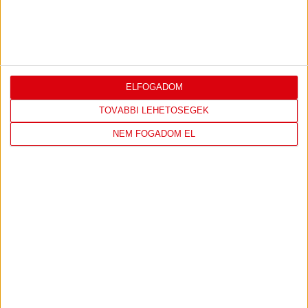
TOVÁBBI EREDMÉNYEK
KÖVETKEZŐ MÉRKŐZÉS
ELFOGADOM
TOVÁBBI LEHETŐSÉGEK
NEM FOGADOM EL
FC
DVSC
COPENHAGEN
KONFERENCIA LIGA 3. SELEJTEZŐFORDULÓ
2026.08.12. - 18
00
Parken Stadium
:
JEGYVÁSÁRLÁS