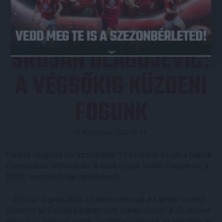
SRDJAN BLAGOJEVIC
:
A VÉGSŐKIG KÜZDENI
FOGUNK
Közzétéve: 2023.05.19.
Fontos rangadót vív szombaton 17.45 órától a Loki a bajnok
Ferencváros otthonában. A találkozóról Srdjan Blagojevic, a
DVSC vezetőedzője nyilatkozott.
–
Először is gratulálok a Ferencvárosnak a bajnoki címhez,
valamint az Európa Ligában való szerepléshez. A fővárosiak
nagyon jó szezont zártak. Tisztában vagyunk az erejükkel és