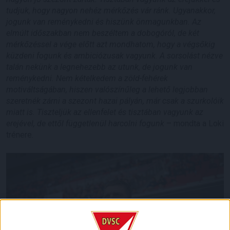
tudjuk, hogy nagyon nehéz mérkőzés vár ránk. Ugyanakkor,
jogunk van reménykedni és hiszünk önmagunkban. Az
elmúlt időszakban nem beszéltem a dobogóról, de két
mérkőzéssel a vége előtt azt mondhatom, hogy a végsőkig
küzdeni fogunk és ambiciózusak vagyunk. A sorsolást nézve
talán nekünk a legnehezebb az utunk, de jogunk van
reménykedni. Nem kételkedem a zöld-fehérek
motiváltságában, hiszen valószínűleg a lehető legjobban
szeretnék zárni a szezont hazai pályán, már csak a szurkolóik
miatt is. Tiszteljük az ellenfelet és tisztában vagyunk az
erejével, de ettől függetlenül harcolni fogunk
– mondta a Loki
trénere.