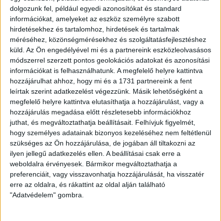
tovább gyűjtsük a pontokat és új célokat tűzzünk ki
–
dolgozunk fel, például egyedi azonosítókat és standard
nyilatkozta Srdjan Blagojevic.
információkat, amelyeket az eszköz személyre szabott
hirdetésekhez és tartalomhoz, hirdetések és tartalmak
méréséhez, közönségmérésekhez és szolgáltatásfejlesztéshez
küld.
Az Ön engedélyével mi és a partnereink eszközleolvasásos
módszerrel szerzett pontos geolokációs adatokat és azonosítási
információkat is felhasználhatunk. A megfelelő helyre kattintva
hozzájárulhat ahhoz, hogy mi és a 1731 partnereink a fent
leírtak szerint adatkezelést végezzünk. Másik lehetőségként a
megfelelő helyre kattintva elutasíthatja a hozzájárulást, vagy a
hozzájárulás megadása előtt részletesebb információkhoz
juthat, és megváltoztathatja beállításait.
Felhívjuk figyelmét,
hogy személyes adatainak bizonyos kezeléséhez nem feltétlenül
szükséges az Ön hozzájárulása, de jogában áll tiltakozni az
ilyen jellegű adatkezelés ellen. A beállításai csak erre a
weboldalra érvényesek. Bármikor megváltoztathatja a
preferenciáit, vagy visszavonhatja hozzájárulását, ha visszatér
erre az oldalra, és rákattint az oldal alján található
"Adatvédelem" gombra.
LEGUTÓBBI HÍREK