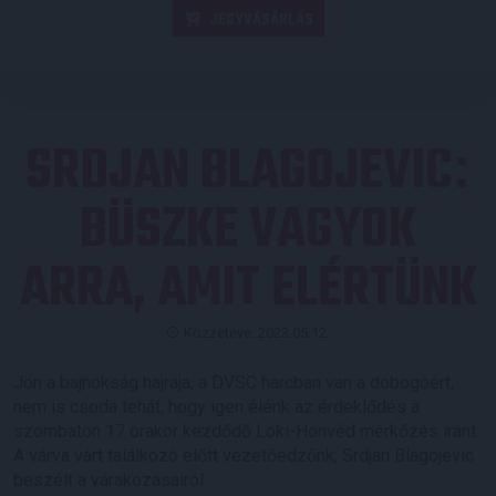
JEGYVÁSÁRLÁS
SRDJAN BLAGOJEVIC
:
BÜSZKE VAGYOK
ARRA, AMIT ELÉRTÜNK
Közzétéve: 2023.05.12.
Jön a bajnokság hajrája, a DVSC harcban van a dobogóért,
nem is csoda tehát, hogy igen élénk az érdeklődés a
szombaton 17 órakor kezdődő Loki-Honvéd mérkőzés iránt.
A várva várt találkozó előtt vezetőedzőnk, Srdjan Blagojevic
beszélt a várakozásairól.