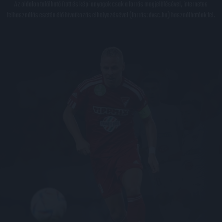
Az oldalon található írott és képi anyagok csak a forrás megjelölésével, internetes
felhasználás esetén élő hivatkozás elhelyezésével (forrás: dvsc.hu) használhatóak fel.