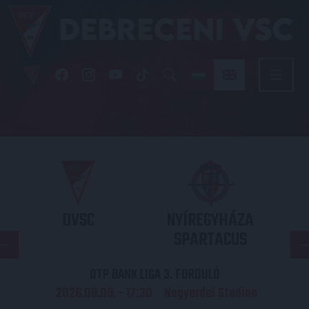
DVSC
NYÍREGYHÁZA
SPARTACUS
OTP BANK LIGA 3. FORDULÓ
2026.08.09. - 17
30
Nagyerdei Stadion
: