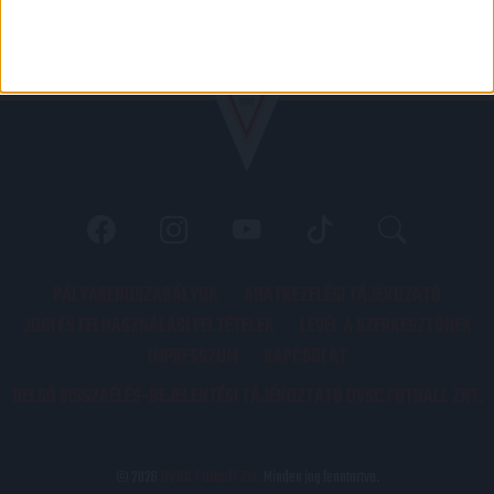
PÁLYARENDSZABÁLYOK
ADATKEZELÉSI TÁJÉKOZATÓ
JOGI ÉS FELHASZNÁLÁSI FELTÉTELEK
LEVÉL A SZERKESZTŐNEK
IMPRESSZUM
KAPCSOLAT
BELSŐ VISSZAÉLÉS-BEJELENTÉSI TÁJÉKOZTATÓ DVSC FUTBALL ZRT.
© 2026
DVSC Futball Zrt.
Minden jog fenntartva.