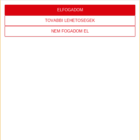
ELFOGADOM
LEGUTÓBBI EREDMÉNY
TOVÁBBI LEHETŐSÉGEK
NEM FOGADOM EL
DVSC
FC
COPENHAGEN
19
:
00
2026-08-
KONFERENCIA LIGA 3.
MECCS
06 19:00
SELEJTEZŐFDORDULÓ
RÉSZLETEI