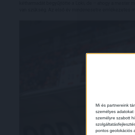
kétharmadát begyűjtötte a Loki, de – ahogy a mester 
van szükség. Az első év mindenesetre emlékezetes m
Mi és partnereink tá
személyes adatokat d
személyre szabott h
szolgáltatásfejleszté
pontos geolokációs a