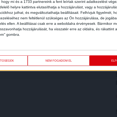
 hogy mi és a 1733 partnereink a fent leírtak szerint adatkezelést vég
elelő helyre kattintva elutasíthatja a hozzájárulást, vagy a hozzájárul
iókhoz juthat, és megváltoztathatja beállításait.
Felhívjuk figyelmét, 
ezeléséhez nem feltétlenül szükséges az Ön hozzájárulása, de jogában 
zelés ellen. A beállításai csak erre a weboldalra érvényesek. Bármikor m
isszavonhatja hozzájárulását, ha visszatér erre az oldalra, és rákattint a
lem" gombra.
ETŐSÉGEK
NEM FOGADOM EL
EL