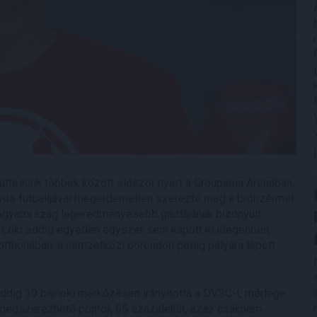
yüttesünk többek között először nyert a Groupama Arénában,
ványos futballjával megérdemelten szerezte meg a bronzérmet
 Magyarország legeredményesebb gárdájának bizonyult.
 Loki eddig egyetlen egyszer sem kapott ki idegenben,
otthonában, a nemzetközi porondon pedig pályára lépett
ddig 30 bajnoki mérkőzésen irányította a DVSC-t, mérlege:
 megszerezhető pontok 65 százalékát, azaz csaknem