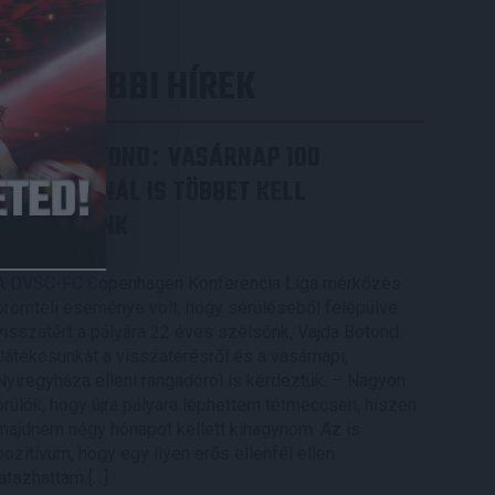
LEGUTÓBBI HÍREK
VAJDA BOTOND
VASÁRNAP 100
:
SZÁZALÉKNÁL IS TÖBBET KELL
BELEADNUNK
2026.08.07.
A DVSC-FC Copenhagen Konferencia Liga mérkőzés
örömteli eseménye volt, hogy sérüléséből felépülve
visszatért a pályára 22 éves szélsőnk, Vajda Botond.
Játékosunkat a visszatérésről és a vasárnapi,
Nyíregyháza elleni rangadóról is kérdeztük. – Nagyon
örülök, hogy újra pályára léphettem tétmeccsen, hiszen
majdnem négy hónapot kellett kihagynom. Az is
pozitívum, hogy egy ilyen erős ellenfél ellen
játszhattam […]