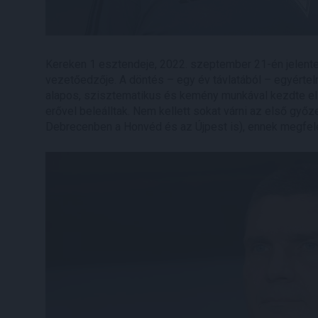
Kereken 1 esztendeje, 2022. szeptember 21-én jelentett
vezetőedzője. A döntés – egy év távlatából – egyérte
alapos, szisztematikus és kemény munkával kezdte el é
erővel beleálltak. Nem kellett sokat várni az első győ
Debrecenben a Honvéd és az Újpest is), ennek megfelel