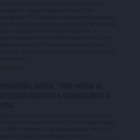
Az örmény Pjunyik Jereván búcsúztatása után a
bombaerős, válogatottakkal teletűzdelt, dán
rekordbajnok FC Copenhagen (Köbenhavn) együttesét
fogadta a Loki csütörtökön este az UEFA Konferencia
Liga 3. selejtezőkörének első mérkőzésén. A
kezdőcsapatban ott volt többek között Szécsi Márk,
Batik Bence és a DVSC-ben most debütáló Dénes
Vilmos is. A találkozót a hőség dacára mindkét gárda
viszonylag […]
Bővebben →
RENDKÍVÜLI HŐSÉG
TÖBB MÓDON IS
:
IGYEKSZIK SEGÍTENI A SZURKOLÓKAT A
DVSC
Nagy meccs vár csütörtökön 19 órától a Lokira és a
szurkolóira, csapatunk a dán FC Copenhagent fogadja
az UEFA Konferencia Liga selejtezőjében. Klubunk a
rendkívüli időjárási körülmények miatt több