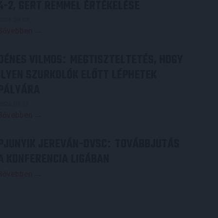
4-2, GERT REMMEL ÉRTÉKELÉSE
2026.08.03.
Bővebben →
DÉNES VILMOS
MEGTISZTELTETÉS, HOGY
:
ILYEN SZURKOLÓK ELŐTT LÉPHETEK
PÁLYÁRA
2026.07.31.
Bővebben →
PJUNYIK JEREVÁN-DVSC
TOVÁBBJUTÁS
:
A KONFERENCIA LIGÁBAN
Bővebben →