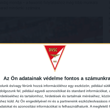
mindig mondja – a hasonló folytatáshoz még több munkára
arad mindenki számára.
Az Ön adatainak védelme fontos a számunkr
rolunk és/vagy férünk hozzá információkhoz egy eszközön, például süti
olgozunk fel, például egyedi azonosítókat és standard információkat,
irdetésekhez és tartalomhoz, hirdetések és tartalmak méréséhez, kö
shez küld.
Az Ön engedélyével mi és a partnereink eszközleolvasásos m
datokat és azonosítási információkat is felhasználhatunk. A megfelelő h