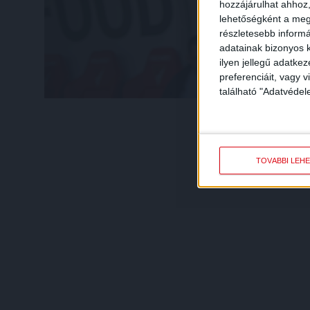
hozzájárulhat ahhoz,
lehetőségként a megf
részletesebb informác
adatainak bizonyos k
ilyen jellegű adatke
preferenciáit, vagy v
található "Adatvéde
TOVÁBBI LEH