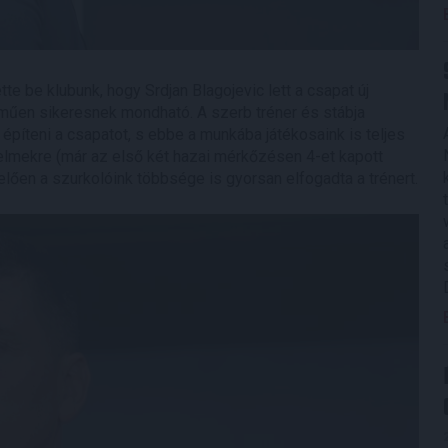
e be klubunk, hogy Srdjan Blagojevic lett a csapat új
lműen sikeresnek mondható. A szerb tréner és stábja
píteni a csapatot, s ebbe a munkába játékosaink is teljes
zelmekre (már az első két hazai mérkőzésen 4-et kapott
ően a szurkolóink többsége is gyorsan elfogadta a trénert.