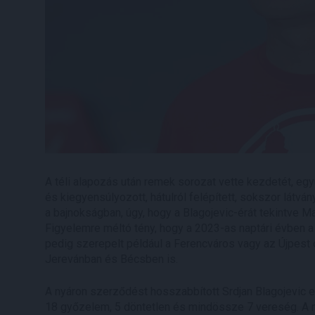
A téli alapozás után remek sorozat vette kezdetét, eg
és kiegyensúlyozott, hátulról felépített, sokszor lát
a bajnokságban, úgy, hogy a Blagojevic-érát tekintve
Figyelemre méltó tény, hogy a 2023-as naptári évben a
pedig szerepelt például a Ferencváros vagy az Újpest 
Jerevánban és Bécsben is.
A nyáron szerződést hosszabbított Srdjan Blagojevic e
18 győzelem, 5 döntetlen és mindössze 7 vereség. A