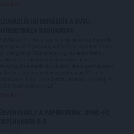
Bővebben →
SZURKOLÓI INFORMÁCIÓK A DVSC-
NYÍREGYHÁZA RANGADÓRA
A DVSC az OTP Bank Liga 3. fordulójában az ősi rivális
Nyíregyházát fogadja augusztus 9-én, vasárnap 17.30-
kor a Nagyerdei Stadionban. Nagy az érdeklődés, a
találkozóra megvásárolhatók a jegyek online, a
www.nagyerdeistadion.hu oldalon, illetve személyesen
a stadion pénztáraiban (nyitva hétköznap 10 és 18,
szombaton 10 és 15 óra között, vasárnap 10 órától). A
DVSC Store vasárnap 12 […]
Bővebben →
ÉRVÉNYESÜLT A PAPÍRFORMA
DVSC-FC
:
COPENHAGEN 0-3
2026.08.06.