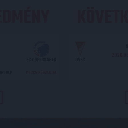
REDMÉNY
KÖVETK
O
2026.08
FC COPENHAGEN
DVSC
DORDULÓ
MECCS RÉSZLETEI