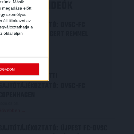
LEGÚJABB VIDEÓK
ezzünk. Másik
ás megadása előtt
hogy személyes
áll tiltakozni az
SAJTÓTÁJÉKOZTATÓ
DVSC-FC
:
egváltoztathatja a
COPENHAGEN 0-3, GERT REMMEL
z oldal alján
ÉRTÉKELÉSE
2026.08.07.
Bővebben →
FOGADOM
VIDEÓ! MECCS ELŐTTI
SAJTÓTÁJÉKOZTATÓ
DVSC-FC
:
COPENHAGEN
2026.08.05.
Bővebben →
SAJTÓTÁJÉKOZTATÓ
ÚJPEST FC-DVSC
: