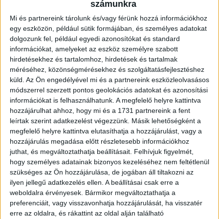
számunkra
amilyen a DVSC. A Debrecenben töltött két év minden egyes
Mi és partnereink tárolunk és/vagy férünk hozzá információkhoz
napját élveztem, miközben remek emberekkel voltam
egy eszközön, például sütik formájában, és személyes adatokat
körülvéve. Rendkívül büszke vagyok arra a munkára, amit a
dolgozunk fel, például egyedi azonosítókat és standard
játékosokkal és a stábbal együtt végeztünk, és arra az
információkat, amelyeket az eszköz személyre szabott
eredményre, amit az itt töltött idő alatt értünk el együtt. Nagy
hirdetésekhez és tartalomhoz, hirdetések és tartalmak
utat tettünk meg az edzői stáb érkezése óta és olyan
méréséhez, közönségmérésekhez és szolgáltatásfejlesztéshez
távlatokig jutottunk, melyek az elején talán még
küld.
Az Ön engedélyével mi és a partnereink eszközleolvasásos
elérhetetlennek tűntek. A Loki visszatért a magyar futball
módszerrel szerzett pontos geolokációs adatokat és azonosítási
élmezőnyébe és biztos vagyok benne, hogy ebben a
információkat is felhasználhatunk. A megfelelő helyre kattintva
szezonban is ott marad. Mi több, a jövőben pedig olyan
hozzájárulhat ahhoz, hogy mi és a 1731 partnereink a fent
magaslatokba is emelkedhet, ahol 15 évvel ezelőtt tündökölt.
leírtak szerint adatkezelést végezzünk. Másik lehetőségként a
Ehhez pedig adott a fundamentum: remek játékosok,
megfelelő helyre kattintva elutasíthatja a hozzájárulást, vagy a
nagyszerű szurkolók és vezetőség. Hálás vagyok
hozzájárulás megadása előtt részletesebb információkhoz
mindenkinek az együttműködésért és a hozzáállásért, amit
juthat, és megváltoztathatja beállításait.
Felhívjuk figyelmét,
velem és az edzői stábommal szemben tanusítottak.
hogy személyes adatainak bizonyos kezeléséhez nem feltétlenül
Szeretnék köszönetet mondani a stábnak és a klub
szükséges az Ön hozzájárulása, de jogában áll tiltakozni az
dolgozóinak, hisz feledhetetlen pillanatokat éltünk át együtt.
ilyen jellegű adatkezelés ellen. A beállításai csak erre a
Köszönetet szeretnék nyilvánítani a vezetőségnek is, hogy
weboldalra érvényesek. Bármikor megváltoztathatja a
általuk részese lehettem a klub történelmének. Remélem,
preferenciáit, vagy visszavonhatja hozzájárulását, ha visszatér
hogy a munkámmal, a hozzáállásommal és a
erre az oldalra, és rákattint az oldal alján található