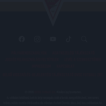
PÁLYARENDSZABÁLYOK
ADATKEZELÉSI TÁJÉKOZATÓ
JOGI ÉS FELHASZNÁLÁSI FELTÉTELEK
LEVÉL A SZERKESZTŐNEK
IMPRESSZUM
KAPCSOLAT
BELSŐ VISSZAÉLÉS-BEJELENTÉSI TÁJÉKOZTATÓ DVSC FUTBALL ZRT.
© 2026
DVSC Futball Zrt.
Minden jog fenntartva.
Az oldalon található írott és képi anyagok csak a forrás megjelölésével, internetes
felhasználás esetén élő hivatkozás elhelyezésével (forrás: dvsc.hu) használhatóak fel.