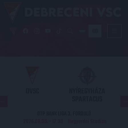
DVSC
NYÍREGYHÁZA
SPARTACUS
OTP BANK LIGA 3. FORDULÓ
2026.08.09. - 17
30
Nagyerdei Stadion
: