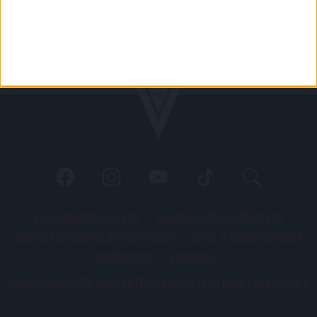
PÁLYARENDSZABÁLYOK
ADATKEZELÉSI TÁJÉKOZATÓ
JOGI ÉS FELHASZNÁLÁSI FELTÉTELEK
LEVÉL A SZERKESZTŐNEK
IMPRESSZUM
KAPCSOLAT
BELSŐ VISSZAÉLÉS-BEJELENTÉSI TÁJÉKOZTATÓ DVSC FUTBALL ZRT.