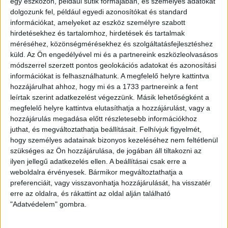
egy eszközön, például sütik formájában, és személyes adatokat
dolgozunk fel, például egyedi azonosítókat és standard
információkat, amelyeket az eszköz személyre szabott
hirdetésekhez és tartalomhoz, hirdetések és tartalmak
méréséhez, közönségmérésekhez és szolgáltatásfejlesztéshez
küld.
Az Ön engedélyével mi és a partnereink eszközleolvasásos
módszerrel szerzett pontos geolokációs adatokat és azonosítási
információkat is felhasználhatunk. A megfelelő helyre kattintva
hozzájárulhat ahhoz, hogy mi és a 1733 partnereink a fent
leírtak szerint adatkezelést végezzünk. Másik lehetőségként a
megfelelő helyre kattintva elutasíthatja a hozzájárulást, vagy a
hozzájárulás megadása előtt részletesebb információkhoz
juthat, és megváltoztathatja beállításait.
Felhívjuk figyelmét,
hogy személyes adatainak bizonyos kezeléséhez nem feltétlenül
szükséges az Ön hozzájárulása, de jogában áll tiltakozni az
ilyen jellegű adatkezelés ellen. A beállításai csak erre a
LEGUTÓBBI HÍREK
weboldalra érvényesek. Bármikor megváltoztathatja a
preferenciáit, vagy visszavonhatja hozzájárulását, ha visszatér
erre az oldalra, és rákattint az oldal alján található
GYŐZELEM A RANGADÓN
DVSC-
:
"Adatvédelem" gombra.
NYÍREGYHÁZA 1-0