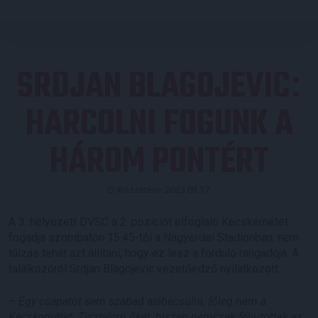
SRDJAN BLAGOJEVIC
:
HARCOLNI FOGUNK A
HÁROM PONTÉRT
Közzétéve: 2023.03.17.
A 3. helyezett DVSC a 2. pozíciót elfoglaló Kecskemétet
fogadja szombaton 15.45-től a Nagyerdei Stadionban, nem
túlzás tehát azt állítani, hogy ez lesz a forduló rangadója. A
találkozóról Srdjan Blagojevic vezetőedző nyilatkozott.
–
Egy csapatot sem szabad alábecsülni, főleg nem a
Kecskemétet. Tisztelem őket, hiszen nemcsak feljutottak az