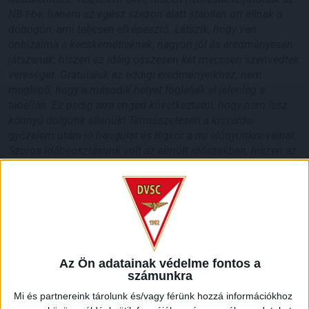
NB I-be, hanem az egész szezon alatt stabilan ott állnak a
dobogón, ami teljesen elképesztő. Látszik, hogy van
önbizalma a kecskemétieknek, nagyon jól és eredményesen
játszanak, hiszen ez idáig összesen két meccsen szenvedtek
vereséget. Gratulálok az eddigi eredményeikhez, nem
meglepő, hogy a második helyet foglalják el jelenleg a
tabellán. Ez pedig arra enged következtetni, hogy nem lesz
könnyű dolgunk ellenük! Természetesen a kisvárdai
győzelem utáni jó hangulat és légkör a mi előnyünkre válhat.
Szoros időbeosztásunk volt az elmúlt időszakban, hiszen az
elmúlt hetekben játszottunk a Puskással, a Fradival, az
Újpesttel és a Kisvárdával is. Ezt szerencsére már magunk
mögött tudhatjuk, mivel egy hazai meccsünk maradt a
Kecskemét ellen, utáni pedig jön a válogatott szünet, amikor
lesz egy kis időnk pihenni és energiát gyűjteni. Fontos, hogy
az előttünk álló edzésekre fókuszáljunk, elemezzük az
ellenfelünket és harcoljunk a három pontért
– mondta a Loki
Az Ön adatainak védelme fontos a
mestere.
számunkra
Mi és partnereink tárolunk és/vagy férünk hozzá információkhoz