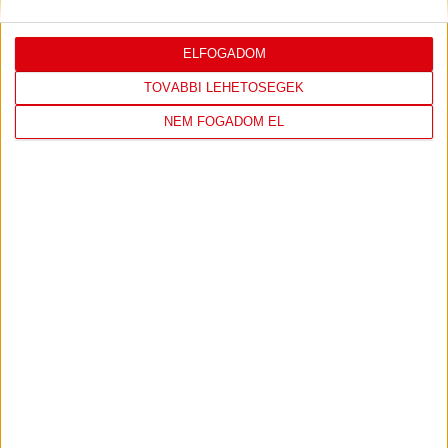
ELFOGADOM
LEGUTÓBBI EREDMÉNY
TOVÁBBI LEHETŐSÉGEK
NEM FOGADOM EL
DVSC
NYÍREGYHÁZA
SPARTACUS
1
-
0
2026-08-09
OTP BANK LIGA 3.
MECCS