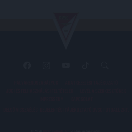
PÁLYARENDSZABÁLYOK
ADATKEZELÉSI TÁJÉKOZATÓ
JOGI ÉS FELHASZNÁLÁSI FELTÉTELEK
LEVÉL A SZERKESZTŐNEK
IMPRESSZUM
KAPCSOLAT
BELSŐ VISSZAÉLÉS-BEJELENTÉSI TÁJÉKOZTATÓ DVSC FUTBALL ZRT.
© 2026
DVSC Futball Zrt.
Minden jog fenntartva.