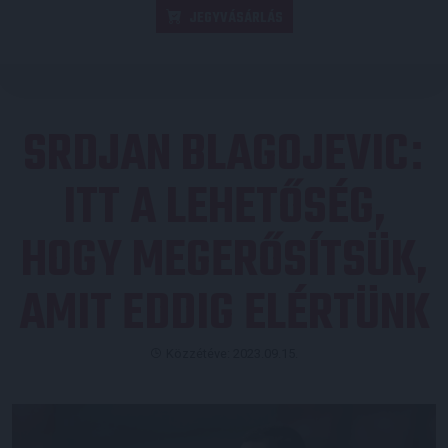
JEGYVÁSÁRLÁS
SRDJAN BLAGOJEVIC
:
ITT A LEHETŐSÉG,
HOGY MEGERŐSÍTSÜK,
AMIT EDDIG ELÉRTÜNK
Közzétéve: 2023.09.15.