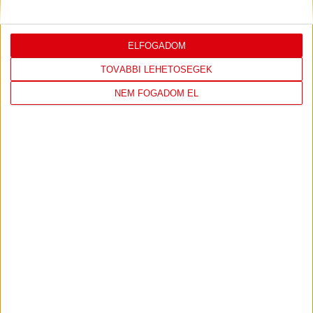
lássuk, mit érdemes tudni az Oroszlánok becenéven
emlegetett koppenhágai csapatról. A futballrajongók
számára persze aligha kell […]
ELFOGADOM
Bővebben →
TOVÁBBI LEHETŐSÉGEK
LEGÚJABB VIDEÓK
NEM FOGADOM EL
SAJTÓTÁJÉKOZTATÓ
DVSC-FC COPENHAGEN
:
0-3, GERT REMMEL ÉRTÉKELÉSE
2026.08.07.
Bővebben →
VIDEÓ! MECCS ELŐTTI SAJTÓTÁJÉKOZTATÓ
:
DVSC-FC COPENHAGEN
2026.08.05.
Bővebben →