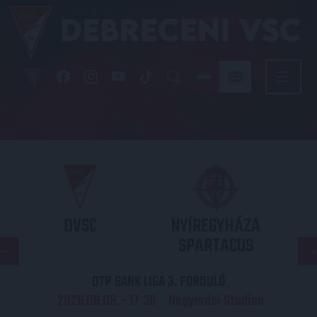
DVSC
NYÍREGYHÁZA
SPARTACUS
OTP BANK LIGA 3. FORDULÓ
2026.08.09. - 17
30
Nagyerdei Stadion
: