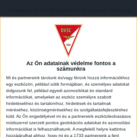
– A kupasorozat mindig izgalmas, hisz ez remek lehetőség
a papíron gyengébb gárdák számára, hogy akár a döntőig
jussanak és párharcot nyerjenek egy „erősebb csapat” ellen.
Az előző év tapasztalatai a Magyar Kupában is ezt igazolják.
Az első bizonyíték erre a döntő, amit a ZTE a Budafok ellen
játszott, a második, s talán legnagyobb pedig az, hogy a
Ferencvárost kiejtette a kupából egy NB III-as csapat. A
kupamérkőzések nemcsak a technikai és taktikai kvalitását
Az Ön adatainak védelme fontos a
mérik fel egy csapatnak, hanem próbára teszik a mentális
számunkra
stabilitást és a komolyság szintjét is. Tiszteljük az
ellenfelünket, valószínű, hogy nagyon motivált lesz, mi pedig
Mi és partnereink tárolunk és/vagy férünk hozzá információkhoz
tudjuk, hogy ez egy nagy teszt számunkra. Nem gondolom,
egy eszközön, például sütik formájában, és személyes adatokat
hogy könnyű dolgunk lesz és egyik csapat javára sem
dolgozunk fel, például egyedi azonosítókat és standard
információkat, amelyeket az eszköz személyre szabott
írhatjuk be előre a győzelmet. Komoly hozzáállásra van
hirdetésekhez és tartalomhoz, hirdetések és tartalmak
szükségünk ahhoz, hogy a győzelmet arassunk.
méréséhez, közönségmérésekhez és szolgáltatásfejlesztéshez
küld.
Az Ön engedélyével mi és a partnereink eszközleolvasásos
módszerrel szerzett pontos geolokációs adatokat és azonosítási
információkat is felhasználhatunk. A megfelelő helyre kattintva
hozzájárulhat ahhoz, hogy mi és a 1733 partnereink a fent