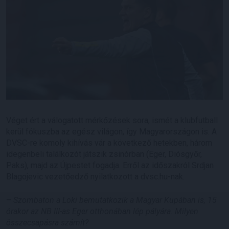
Véget ért a válogatott mérkőzések sora, ismét a klubfutball
kerül fókuszba az egész világon, így Magyarországon is. A
DVSC-re komoly kihívás vár a következő hetekben, három
idegenbeli találkozót játszik zsinórban (Eger, Diósgyőr,
Paks), majd az Újpestet fogadja. Erről az időszakról Srdjan
Blagojevic vezetőedző nyilatkozott a dvsc.hu-nak.
–
Szombaton a Loki bemutatkozik a Magyar Kupában is, 15
órakor az NB III-as Eger otthonában lép pályára. Milyen
összecsapásra számít?