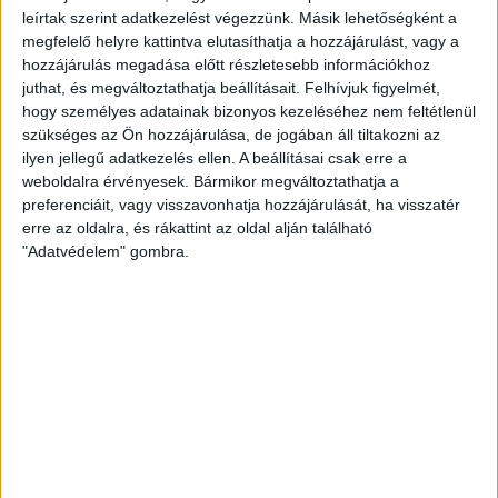
leírtak szerint adatkezelést végezzünk. Másik lehetőségként a
megfelelő helyre kattintva elutasíthatja a hozzájárulást, vagy a
hozzájárulás megadása előtt részletesebb információkhoz
juthat, és megváltoztathatja beállításait.
Felhívjuk figyelmét,
hogy személyes adatainak bizonyos kezeléséhez nem feltétlenül
szükséges az Ön hozzájárulása, de jogában áll tiltakozni az
ilyen jellegű adatkezelés ellen. A beállításai csak erre a
weboldalra érvényesek. Bármikor megváltoztathatja a
preferenciáit, vagy visszavonhatja hozzájárulását, ha visszatér
erre az oldalra, és rákattint az oldal alján található
"Adatvédelem" gombra.
–
A remek rajt után nehéz sorozat, három idegenbeli
mérkőzés áll a csapat előtt.
– Túl vagyunk az első fázison, ami eléggé fárasztó és
megterhelő volt. Véget ért a nemzetközi kupaszereplésünk
ebben a szezonban, a hazai bajnokság azonban még
előttünk áll. Jó pozícióból indulunk, de azt érdemes
megjegyezni, hogy eddig csak itthon játszottunk, és ez
nagyban hozzájárult ahhoz, hogy most mi vezetjük a tabellát.