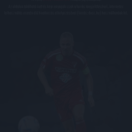
Az oldalon található írott és képi anyagok csak a forrás megjelölésével, internetes
felhasználás esetén élő hivatkozás elhelyezésével (forrás: dvsc.hu) használhatóak fel.