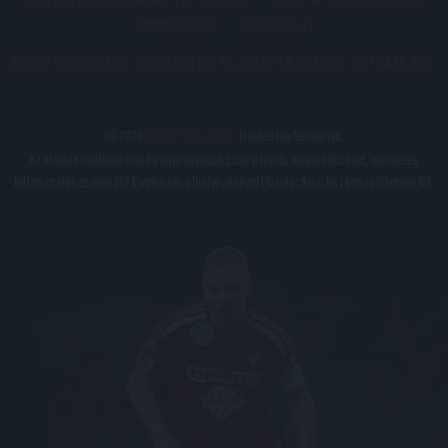
JOGI ÉS FELHASZNÁLÁSI FELTÉTELEK
LEVÉL A SZERKESZTŐNEK
IMPRESSZUM
KAPCSOLAT
BELSŐ VISSZAÉLÉS-BEJELENTÉSI TÁJÉKOZTATÓ DVSC FUTBALL ZRT.
© 2026
DVSC Futball Zrt.
Minden jog fenntartva.
Az oldalon található írott és képi anyagok csak a forrás megjelölésével, internetes
felhasználás esetén élő hivatkozás elhelyezésével (forrás: dvsc.hu) használhatóak fel.