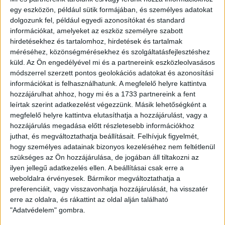
időszaknak, ami ugyanannyira számít, mint maga a terhelés.
egy eszközön, például sütik formájában, és személyes adatokat
Ezt követően pedig van időnk arra, hogy az átigazolásokkal is
dolgozunk fel, például egyedi azonosítókat és standard
foglalkozzunk és több olyan edzést tartsunk, amin
információkat, amelyeket az eszköz személyre szabott
hirdetésekhez és tartalomhoz, hirdetések és tartalmak
lehetőségünk van fejleszteni és javítani a problémásabb
méréséhez, közönségmérésekhez és szolgáltatásfejlesztéshez
területeket. Ezek a legfontosabb teendők számunkra. A
küld.
Az Ön engedélyével mi és a partnereink eszközleolvasásos
törökországi edzőtáborban a sok edzésnek, a jó időnek és jó
módszerrel szerzett pontos geolokációs adatokat és azonosítási
pályáknak köszönhetően hatékonyan tudunk majd dolgozni
információkat is felhasználhatunk. A megfelelő helyre kattintva
és közösségben lenni, lehetőségünk lesz jobban megismerni
hozzájárulhat ahhoz, hogy mi és a 1733 partnereink a fent
egymást és főként az új játékosokat, mint például
leírtak szerint adatkezelést végezzünk. Másik lehetőségként a
Szuhodovszki Somát. Sok időnk lesz arra, hogy produktívan
megfelelő helyre kattintva elutasíthatja a hozzájárulást, vagy a
és hasznosan teljenek a tréningjeink, hisz a szezon közben
hozzájárulás megadása előtt részletesebb információkhoz
előfordul, hogy nem jut idő mindenre. A játékosok már túl
juthat, és megváltoztathatja beállításait.
Felhívjuk figyelmét,
vannak néhány egyéni edzésen, amik az erőnléti edzőnk
hogy személyes adatainak bizonyos kezeléséhez nem feltétlenül
irányítása alatt zajlottak. Ezeket kiválóan teljesítették, így már
szükséges az Ön hozzájárulása, de jogában áll tiltakozni az
jó szintről indulnak. A szünet nem volt túl hosszú, így 2-3
ilyen jellegű adatkezelés ellen. A beállításai csak erre a
nap is elég ahhoz, hogy visszaszokjanak. Ezután pedig úgy
weboldalra érvényesek. Bármikor megváltoztathatja a
folytatjuk a munkát, mintha meg sem álltunk volna, és
preferenciáit, vagy visszavonhatja hozzájárulását, ha visszatér
készülünk az intenzív edzésekre, valamint a hat barátságos
erre az oldalra, és rákattint az oldal alján található
mérkőzésre Törökországban
– mondta a Loki vezetőedzője.
"Adatvédelem" gombra.