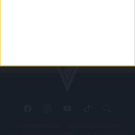
PÁLYARENDSZABÁLYOK
ADATKEZELÉSI TÁJÉKOZATÓ