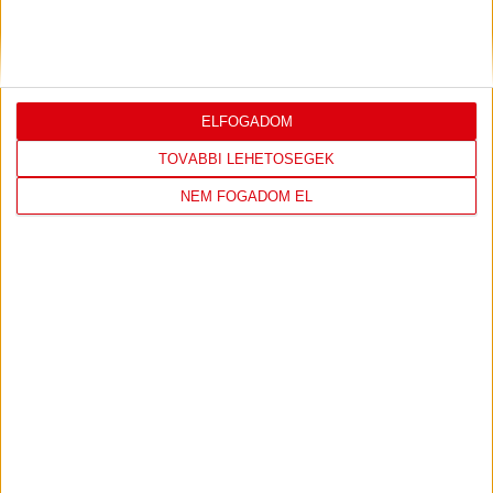
PJUNYIK JEREVÁN-DVSC
TOVÁBBJUTÁS A
:
KONFERENCIA LIGÁBAN
Bővebben →
ELFOGADOM
TOVÁBBI LEHETŐSÉGEK
NEM FOGADOM EL
LEGUTÓBBI EREDMÉNY
DVSC
FC
COPENHAGEN