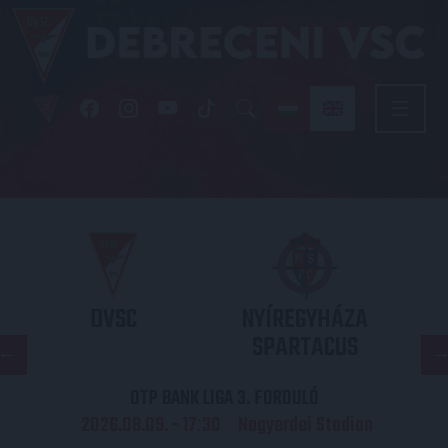
DVSC
NYÍREGYHÁZA
SPARTACUS
OTP BANK LIGA 3. FORDULÓ
2026.08.09. - 17
30
Nagyerdei Stadion
: