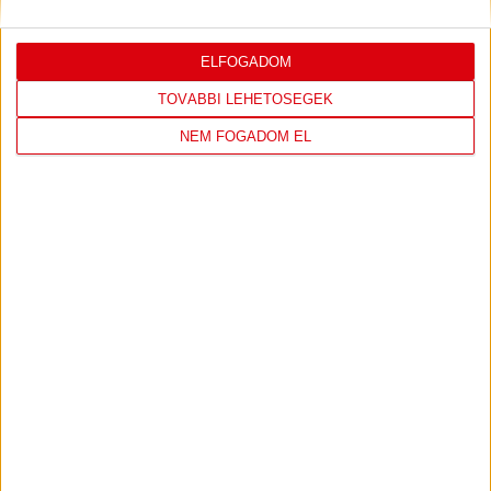
ELFOGADOM
LEGUTÓBBI EREDMÉNY
TOVÁBBI LEHETŐSÉGEK
NEM FOGADOM EL
DVSC
FC
COPENHAGEN
0
-
3
2026-08-
KONFERENCIA LIGA 3.
MECCS