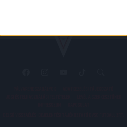
PÁLYARENDSZABÁLYOK
ADATKEZELÉSI TÁJÉKOZATÓ
JOGI ÉS FELHASZNÁLÁSI FELTÉTELEK
LEVÉL A SZERKESZTŐNEK
IMPRESSZUM
KAPCSOLAT
BELSŐ VISSZAÉLÉS-BEJELENTÉSI TÁJÉKOZTATÓ DVSC FUTBALL ZRT.