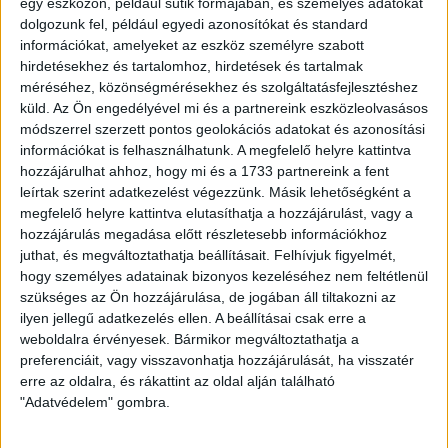
A Rapid ellen azt kértem a játékosoktól, hogy próbáljanak
egy eszközön, például sütik formájában, és személyes adatokat
meg ezen javítani, ami sikerült is, de még mindig nem a saját
dolgozunk fel, például egyedi azonosítókat és standard
kvalitásunk szintjén játszottunk. Biztos vagyok abban, hogy
információkat, amelyeket az eszköz személyre szabott
ettől sokkal jobban is tudunk teljesíteni. Ugyanakkor
hirdetésekhez és tartalomhoz, hirdetések és tartalmak
méréséhez, közönségmérésekhez és szolgáltatásfejlesztéshez
fejlődtünk és dicséret illeti a futballistákat a találkozón
küld.
Az Ön engedélyével mi és a partnereink eszközleolvasásos
mutatott teljesítményért
– fogalmazott Srdjan Blagojevic. –
módszerrel szerzett pontos geolokációs adatokat és azonosítási
Nehézségekkel néztünk szembe az átigazolási piacon, és
információkat is felhasználhatunk. A megfelelő helyre kattintva
néhány játékosunk sérülése miatt is. Zajlik a munka, s
hozzájárulhat ahhoz, hogy mi és a 1733 partnereink a fent
közben próbálunk a csapatunkba illő labdarúgókat találni és
leírtak szerint adatkezelést végezzünk. Másik lehetőségként a
igazolni. Ennek a folyamatnak valahol a közepén tartunk
.
megfelelő helyre kattintva elutasíthatja a hozzájárulást, vagy a
Azonban a futballistáinkban megvan a kellő ambíció és
hozzájárulás megadása előtt részletesebb információkhoz
tisztában vannak vele, hogy mi az, amin már túl vagyunk és
juthat, és megváltoztathatja beállításait.
Felhívjuk figyelmét,
mi vár még ránk. Biztos vagyok abban, hogy lépésről lépésre
hogy személyes adatainak bizonyos kezeléséhez nem feltétlenül
fejlődni fogunk és készen állunk majd a bajnokság kezdetére
szükséges az Ön hozzájárulása, de jogában áll tiltakozni az
– zárta szavait a Loki mestere
.
ilyen jellegű adatkezelés ellen. A beállításai csak erre a
weboldalra érvényesek. Bármikor megváltoztathatja a
LEGUTÓBBI HÍREK
preferenciáit, vagy visszavonhatja hozzájárulását, ha visszatér
erre az oldalra, és rákattint az oldal alján található
"Adatvédelem" gombra.
KIKAPOTT A KIS LOKI