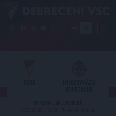
DVSC
NYÍREGYHÁZA
SPARTACUS
OTP BANK LIGA 3. FORDULÓ
2026.08.09. - 17
30
Nagyerdei Stadion
: