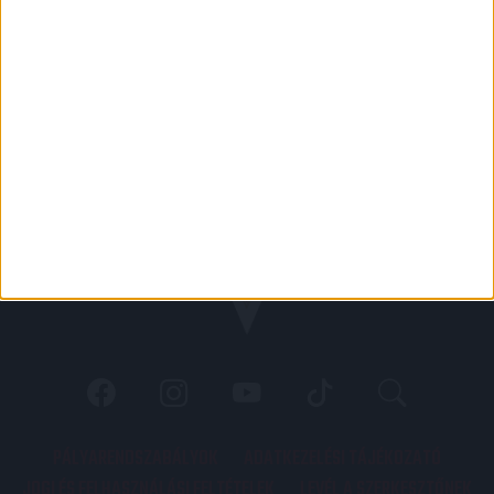
PÁLYARENDSZABÁLYOK
ADATKEZELÉSI TÁJÉKOZATÓ
JOGI ÉS FELHASZNÁLÁSI FELTÉTELEK
LEVÉL A SZERKESZTŐNEK