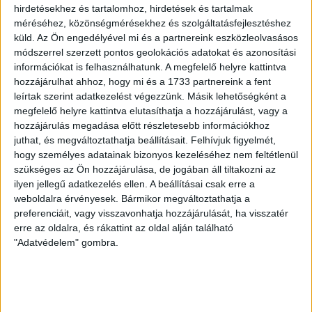
LEGUTÓBBI HÍREK
hirdetésekhez és tartalomhoz, hirdetések és tartalmak
méréséhez, közönségmérésekhez és szolgáltatásfejlesztéshez
küld.
Az Ön engedélyével mi és a partnereink eszközleolvasásos
KIKAPOTT A KIS LOKI
módszerrel szerzett pontos geolokációs adatokat és azonosítási
információkat is felhasználhatunk. A megfelelő helyre kattintva
2026.08.08.
hozzájárulhat ahhoz, hogy mi és a 1733 partnereink a fent
A DVSC II. szombaton Pallagon a Füzesabony gárdáját
leírtak szerint adatkezelést végezzünk. Másik lehetőségként a
fogadta az NB III. Észak-keleti csoport 3. fordulójában, s
megfelelő helyre kattintva elutasíthatja a hozzájárulást, vagy a
ezúttal nem tudott pontot szerezni. NB III. Észak-keleti
hozzájárulás megadása előtt részletesebb információkhoz
csoport, 3. forduló. DVSC II.-Füzesabony 1-2 (1-1). Pallag,
juthat, és megváltoztathatja beállításait.
Felhívjuk figyelmét,
200 néző, vezette: Oswald D. DVSC II.: Tuska – Myrtaj (Kiss
hogy személyes adatainak bizonyos kezeléséhez nem feltétlenül
szükséges az Ön hozzájárulása, de jogában áll tiltakozni az
M., 46.), Farkas T., Macsó (Lovas, 75.), Vincze T., Hermann
ilyen jellegű adatkezelés ellen. A beállításai csak erre a
(Gyenti, […]
weboldalra érvényesek. Bármikor megváltoztathatja a
Bővebben →
preferenciáit, vagy visszavonhatja hozzájárulását, ha visszatér
erre az oldalra, és rákattint az oldal alján található
70 ÉVES LETT KEREKES GYÖRGY, A VALAHA
"Adatvédelem" gombra.
VOLT EGYIK LEGJOBB DEBRECENI CSATÁR
Ma ünnepli 70. születésnapját Kerekes György. A debreceni
születésű támadó a debreceni Titászban, majd a DMTE-ben