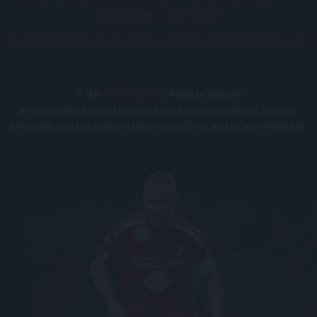
IMPRESSZUM
KAPCSOLAT
BELSŐ VISSZAÉLÉS-BEJELENTÉSI TÁJÉKOZTATÓ DVSC FUTBALL ZRT.
© 2026
DVSC Futball Zrt.
Minden jog fenntartva.
Az oldalon található írott és képi anyagok csak a forrás megjelölésével, internetes
felhasználás esetén élő hivatkozás elhelyezésével (forrás: dvsc.hu) használhatóak fel.