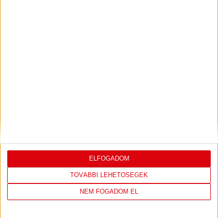
PJUNYIK JEREVÁN-DVSC
TOVÁBBJUTÁS A
:
KONFERENCIA LIGÁBAN
Bővebben →
LEGUTÓBBI EREDMÉNY
ELFOGADOM
TOVÁBBI LEHETŐSÉGEK
DVSC
FC
COPENHAGEN
NEM FOGADOM EL