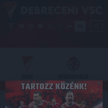
DVSC
NYÍREGYHÁZA
×
SPARTACUS
OTP BANK LIGA 3. FORDULÓ
2026.08.09. - 17
30
Nagyerdei Stadion
: