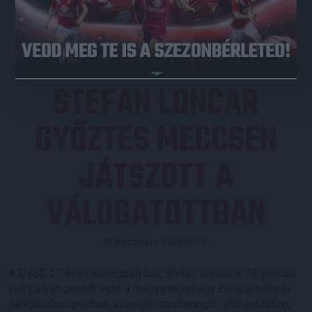
JEGYVÁSÁRLÁS
STEFAN LONCAR
GYŐZTES MECCSEN
JÁTSZOTT A
VÁLOGATOTTBAN
Közzétéve: 2023.03.25.
A DVSC 27 éves középpályása, Stefan Loncar a 79. perctől
volt pályán péntek este a magyarokkal egy Európa-bajnoki
selejtezőcsoportban szereplő montenegrói válogatottban,