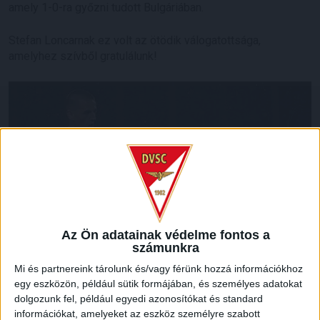
amely 1-0-ra győzni tudott Bulgáriában.
Stefan Loncarnak ez volt az ötödik válogatottsága,
amelyhez szívből gratulálunk!
Az Ön adatainak védelme fontos a
számunkra
Mi és partnereink tárolunk és/vagy férünk hozzá információkhoz
egy eszközön, például sütik formájában, és személyes adatokat
dolgozunk fel, például egyedi azonosítókat és standard
információkat, amelyeket az eszköz személyre szabott