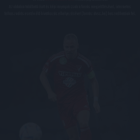
Az oldalon található írott és képi anyagok csak a forrás megjelölésével, internetes
felhasználás esetén élő hivatkozás elhelyezésével (forrás: dvsc.hu) használhatóak fel.