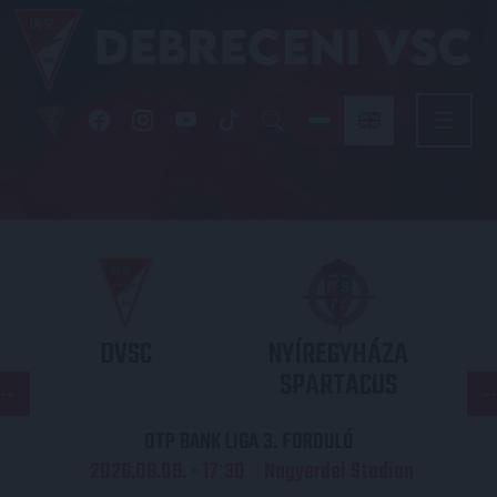
DVSC
NYÍREGYHÁZA
SPARTACUS
OTP BANK LIGA 3. FORDULÓ
2026.08.09. - 17
30
Nagyerdei Stadion
: