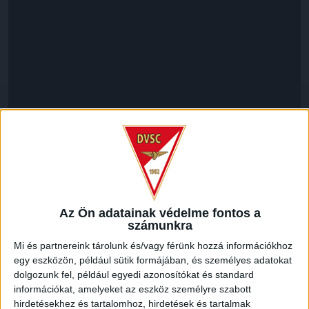
LEGUTÓBBI HÍREK
Az Ön adatainak védelme fontos a
számunkra
70 ÉVES LETT KEREKES GYÖRGY, A VALAHA
Mi és partnereink tárolunk és/vagy férünk hozzá információkhoz
VOLT EGYIK LEGJOBB DEBRECENI CSATÁR
egy eszközön, például sütik formájában, és személyes adatokat
dolgozunk fel, például egyedi azonosítókat és standard
2026.08.08.
információkat, amelyeket az eszköz személyre szabott
Ma ünnepli 70. születésnapját Kerekes György. A debreceni
hirdetésekhez és tartalomhoz, hirdetések és tartalmak
születésű támadó a debreceni Titászban, majd a DMTE-ben