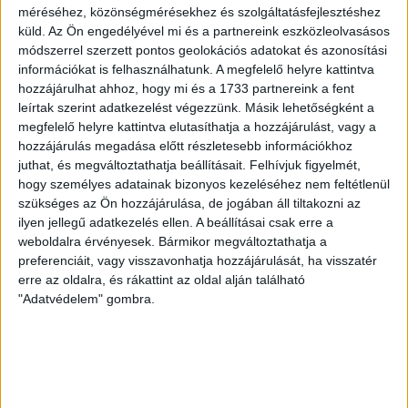
méréséhez, közönségmérésekhez és szolgáltatásfejlesztéshez
kezdte, később játszott Pécsen, az Újpestben, az FTC-ben
küld.
Az Ön engedélyével mi és a partnereink eszközleolvasásos
és a Videotonban is, ám pályafutása csúcspontját
módszerrel szerzett pontos geolokációs adatokat és azonosítási
egyértelműen a Lokiban töltött évek jelentették. A népszerű
információkat is felhasználhatunk. A megfelelő helyre kattintva
Gurigának hihetetlen érzéke volt a játékhoz és a
hozzájárulhat ahhoz, hogy mi és a 1733 partnereink a fent
gólszerzéshez, amit jól mutat, hogy a DMVSC-ben eltöltött
leírtak szerint adatkezelést végezzünk. Másik lehetőségként a
[…]
megfelelő helyre kattintva elutasíthatja a hozzájárulást, vagy a
Bővebben →
hozzájárulás megadása előtt részletesebb információkhoz
juthat, és megváltoztathatja beállításait.
Felhívjuk figyelmét,
hogy személyes adatainak bizonyos kezeléséhez nem feltétlenül
VAJDA BOTOND
VASÁRNAP 100
:
szükséges az Ön hozzájárulása, de jogában áll tiltakozni az
SZÁZALÉKNÁL IS TÖBBET KELL BELEADNUNK
ilyen jellegű adatkezelés ellen. A beállításai csak erre a
weboldalra érvényesek. Bármikor megváltoztathatja a
2026.08.07.
preferenciáit, vagy visszavonhatja hozzájárulását, ha visszatér
A DVSC-FC Copenhagen Konferencia Liga mérkőzés
erre az oldalra, és rákattint az oldal alján található
örömteli eseménye volt, hogy sérüléséből felépülve
"Adatvédelem" gombra.
visszatért a pályára 22 éves szélsőnk, Vajda Botond.
Játékosunkat a visszatérésről és a vasárnapi, Nyíregyháza
elleni rangadóról is kérdeztük. – Nagyon örülök, hogy újra
pályára léphettem tétmeccsen, hiszen majdnem négy
hónapot kellett kihagynom. Az is pozitívum, hogy egy ilyen