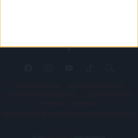
PÁLYARENDSZABÁLYOK
ADATKEZELÉSI TÁJÉKOZATÓ
JOGI ÉS FELHASZNÁLÁSI FELTÉTELEK
LEVÉL A SZERKESZTŐNEK
IMPRESSZUM
KAPCSOLAT
BELSŐ VISSZAÉLÉS-BEJELENTÉSI TÁJÉKOZTATÓ DVSC FUTBALL ZRT.
© 2026
DVSC Futball Zrt.
Minden jog fenntartva.