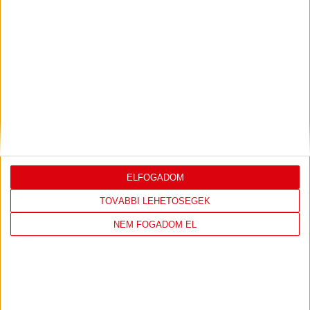
LEGUTÓBBI EREDMÉNY
DVSC
FC
ELFOGADOM
COPENHAGEN
TOVÁBBI LEHETŐSÉGEK
0
-
3
NEM FOGADOM EL
2026-08-
KONFERENCIA LIGA 3.
MECCS
06 19:00
SELEJTEZŐFDORDULÓ
RÉSZLETEI