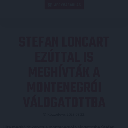
JEGYVÁSÁRLÁS
STEFAN LONCART
EZÚTTAL IS
MEGHÍVTÁK A
MONTENEGRÓI
VÁLOGATOTTBA
Közzétéve: 2023.08.22.
Újra meghívót kapott a montenegrói válogatottba Stefan