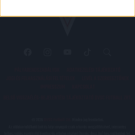
PÁLYARENDSZABÁLYOK
ADATKEZELÉSI TÁJÉKOZATÓ
JOGI ÉS FELHASZNÁLÁSI FELTÉTELEK
LEVÉL A SZERKESZTŐNEK
IMPRESSZUM
KAPCSOLAT
BELSŐ VISSZAÉLÉS-BEJELENTÉSI TÁJÉKOZTATÓ DVSC FUTBALL ZRT.
© 2026
DVSC Futball Zrt.
Minden jog fenntartva.
Az oldalon található írott és képi anyagok csak a forrás megjelölésével, internetes
felhasználás esetén élő hivatkozás elhelyezésével (forrás: dvsc.hu) használhatóak fel.