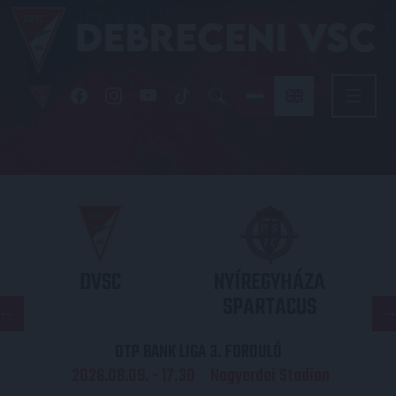
DVSC
NYÍREGYHÁZA
SPARTACUS
OTP BANK LIGA 3. FORDULÓ
2026.08.09. - 17
30
Nagyerdei Stadion
: