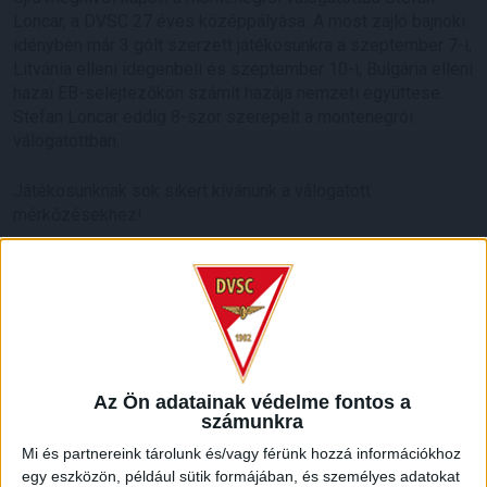
Loncar, a DVSC 27 éves középpályása. A most zajló bajnoki
idényben már 3 gólt szerzett játékosunkra a szeptember 7-i,
Litvánia elleni idegenbeli és szeptember 10-i, Bulgária elleni
hazai EB-selejtezőkön számít hazája nemzeti együttese.
Stefan Loncar eddig 8-szor szerepelt a montenegrói
válogatottban.
Játékosunknak sok sikert kívánunk a válogatott
mérkőzésekhez!
Az Ön adatainak védelme fontos a
számunkra
Mi és partnereink tárolunk és/vagy férünk hozzá információkhoz
egy eszközön, például sütik formájában, és személyes adatokat