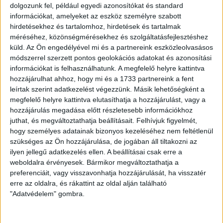
dolgozunk fel, például egyedi azonosítókat és standard
információkat, amelyeket az eszköz személyre szabott
hirdetésekhez és tartalomhoz, hirdetések és tartalmak
méréséhez, közönségmérésekhez és szolgáltatásfejlesztéshez
küld.
Az Ön engedélyével mi és a partnereink eszközleolvasásos
módszerrel szerzett pontos geolokációs adatokat és azonosítási
információkat is felhasználhatunk. A megfelelő helyre kattintva
hozzájárulhat ahhoz, hogy mi és a 1733 partnereink a fent
leírtak szerint adatkezelést végezzünk. Másik lehetőségként a
megfelelő helyre kattintva elutasíthatja a hozzájárulást, vagy a
hozzájárulás megadása előtt részletesebb információkhoz
juthat, és megváltoztathatja beállításait.
Felhívjuk figyelmét,
hogy személyes adatainak bizonyos kezeléséhez nem feltétlenül
LEGUTÓBBI HÍREK
szükséges az Ön hozzájárulása, de jogában áll tiltakozni az
ilyen jellegű adatkezelés ellen. A beállításai csak erre a
weboldalra érvényesek. Bármikor megváltoztathatja a
ÉRVÉNYESÜLT A PAPÍRFORMA
DVSC-FC
:
preferenciáit, vagy visszavonhatja hozzájárulását, ha visszatér
erre az oldalra, és rákattint az oldal alján található
COPENHAGEN 0-3
"Adatvédelem" gombra.
2026.08.06.
Az örmény Pjunyik Jereván búcsúztatása után a bombaerős,