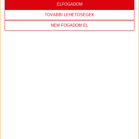
LEGUTÓBBI EREDMÉNY
ELFOGADOM
TOVÁBBI LEHETŐSÉGEK
NEM FOGADOM EL
DVSC
FC
COPENHAGEN
19
:
00
2026-08-
KONFERENCIA LIGA 3.
MECCS
06 19:00
SELEJTEZŐFDORDULÓ
RÉSZLETEI