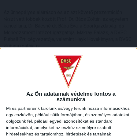
Az ünnepélyes aláíráson és az azt követő prezentáción
részt vett többek között Prof. Dr. Bács Zoltán, az egyetem
kancellárja, Dr. Bácsné dr. Bába Éva, a Sportgazdasági és
Menedzsment Intézet igazgatója, Makray Balázs, a DVSC
Futball Zrt. cégvezetője, valamint Hayk Hovakimyan, a DVSC
klubigazgatója is.
Az Ön adatainak védelme fontos a
számunkra
Mi és partnereink tárolunk és/vagy férünk hozzá információkhoz
egy eszközön, például sütik formájában, és személyes adatokat
dolgozunk fel, például egyedi azonosítókat és standard
információkat, amelyeket az eszköz személyre szabott
hirdetésekhez és tartalomhoz, hirdetések és tartalmak