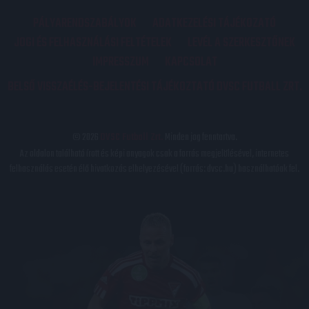
PÁLYARENDSZABÁLYOK
ADATKEZELÉSI TÁJÉKOZATÓ
JOGI ÉS FELHASZNÁLÁSI FELTÉTELEK
LEVÉL A SZERKESZTŐNEK
IMPRESSZUM
KAPCSOLAT
BELSŐ VISSZAÉLÉS-BEJELENTÉSI TÁJÉKOZTATÓ DVSC FUTBALL ZRT.
© 2026
DVSC Futball Zrt.
Minden jog fenntartva.
Az oldalon található írott és képi anyagok csak a forrás megjelölésével, internetes
felhasználás esetén élő hivatkozás elhelyezésével (forrás: dvsc.hu) használhatóak fel.