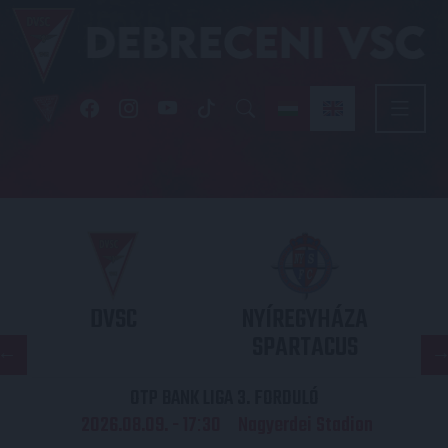
DVSC
NYÍREGYHÁZA
SPARTACUS
OTP BANK LIGA 3. FORDULÓ
2026.08.09. - 17
30
Nagyerdei Stadion
: