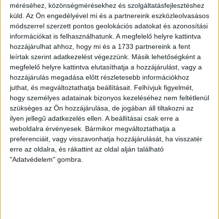
méréséhez, közönségmérésekhez és szolgáltatásfejlesztéshez
küld.
Az Ön engedélyével mi és a partnereink eszközleolvasásos
módszerrel szerzett pontos geolokációs adatokat és azonosítási
Bács Zoltán kancellár elmondta, a két szervezet között már
információkat is felhasználhatunk. A megfelelő helyre kattintva
évtizedek óta tart az együttműködés, azonban ezt tovább
hozzájárulhat ahhoz, hogy mi és a 1733 partnereink a fent
kívánják szélesíteni. Makray Balázs azt hangsúlyozta, hogy
leírtak szerint adatkezelést végezzünk. Másik lehetőségként a
ez egy nagyon fontos megállapodás, amely még
megfelelő helyre kattintva elutasíthatja a hozzájárulást, vagy a
szervezettebbé teszi ezt a példaértékű
hozzájárulás megadása előtt részletesebb információkhoz
együttgondolkodást, közösségépítést.
juthat, és megváltoztathatja beállításait.
Felhívjuk figyelmét,
hogy személyes adatainak bizonyos kezeléséhez nem feltétlenül
szükséges az Ön hozzájárulása, de jogában áll tiltakozni az
ilyen jellegű adatkezelés ellen. A beállításai csak erre a
weboldalra érvényesek. Bármikor megváltoztathatja a
preferenciáit, vagy visszavonhatja hozzájárulását, ha visszatér
erre az oldalra, és rákattint az oldal alján található
"Adatvédelem" gombra.