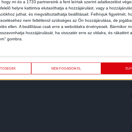
 hogy mi és a 1733 partnereink a fent leírtak szerint adatkezelést vég
elelő helyre kattintva elutasíthatja a hozzájárulást, vagy a hozzájárul
iókhoz juthat, és megváltoztathatja beállításait.
Felhívjuk figyelmét, 
ezeléséhez nem feltétlenül szükséges az Ön hozzájárulása, de jogában 
zelés ellen. A beállításai csak erre a weboldalra érvényesek. Bármikor m
isszavonhatja hozzájárulását, ha visszatér erre az oldalra, és rákattint a
lem" gombra.
ETŐSÉGEK
NEM FOGADOM EL
EL