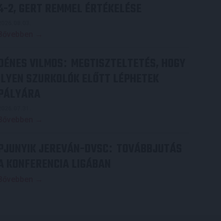
4-2, GERT REMMEL ÉRTÉKELÉSE
2026.08.03.
Bővebben →
DÉNES VILMOS
MEGTISZTELTETÉS, HOGY
:
ILYEN SZURKOLÓK ELŐTT LÉPHETEK
PÁLYÁRA
2026.07.31.
Bővebben →
PJUNYIK JEREVÁN-DVSC
TOVÁBBJUTÁS
:
A KONFERENCIA LIGÁBAN
Bővebben →