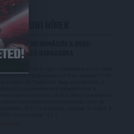
LEGUTÓBBI HÍREK
SZURKOLÓI INFORMÁCIÓK A DVSC-
NYÍREGYHÁZA RANGADÓRA
2026.08.07.
A DVSC az OTP Bank Liga 3. fordulójában az ősi rivális
Nyíregyházát fogadja augusztus 9-én, vasárnap 17.30-
kor a Nagyerdei Stadionban. Nagy az érdeklődés, a
találkozóra megvásárolhatók a jegyek online, a
www.nagyerdeistadion.hu oldalon, illetve személyesen
a stadion pénztáraiban (nyitva hétköznap 10 és 18,
szombaton 10 és 15 óra között, vasárnap 10 órától). A
DVSC Store vasárnap 12 […]
Bővebben →