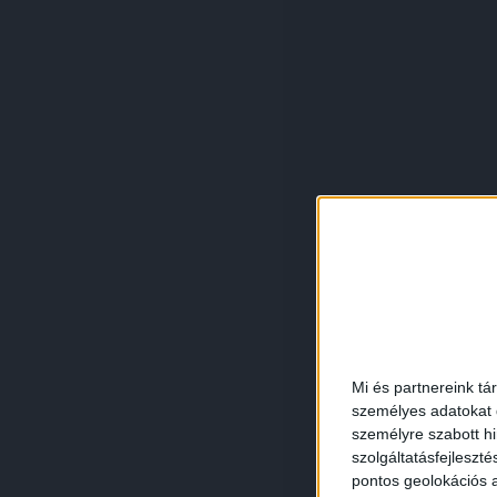
Mi és partnereink tá
személyes adatokat d
személyre szabott h
szolgáltatásfejleszté
pontos geolokációs a