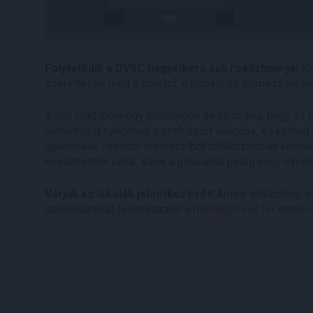
Folytatódik a DVSC nagysikerű suli roadshow-ja!
Kl
szerettesse meg a sportot, a futballt és természetes
A suli roadshow egy különleges alkalom arra, hogy az i
betekintést nyerjenek a profi sport világába, és kedv
gyermekek ilyenkor testközelből találkozhatnak kedven
készíthetnek velük, ezek a pillanatok pedig nagy élmén
Várjuk az iskolák jelentkezését!
Amely intézmény sz
játékosainkkal, jelentkezzen a
media@dvsc.hu
email-