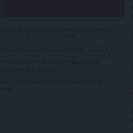
ubunk évek óta arra törekszik, hogy minél több diákkal
en a Lokit, és ez most sincs másképp!
skolák diákjai közelebbről is megismerjék a DVSC-t,
et kapjanak a mozgáshoz, a rendszeres sportoláshoz. A
ceikkel, kérdezhetnek tőlük és közös fotókat is
yt jelenthetnek a számukra.
eretné, hogy a diákok élőben is találkozhassanak
címen!