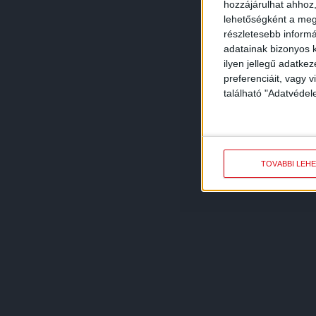
hozzájárulhat ahhoz,
lehetőségként a megf
részletesebb informác
adatainak bizonyos k
ilyen jellegű adatke
preferenciáit, vagy v
található "Adatvéde
TOVÁBBI LEH