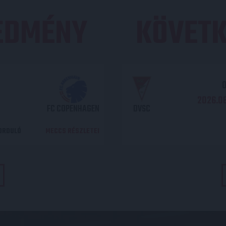
REDMÉNY
KÖVETK
O
2026.08
FC COPENHAGEN
DVSC
DORDULÓ
MECCS RÉSZLETEI