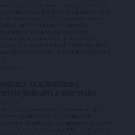
Nagy meccs vár csütörtökön 19 órától a Lokira és a
szurkolóira, csapatunk a dán FC Copenhagent fogadja
az UEFA Konferencia Liga selejtezőjében. Klubunk a
rendkívüli időjárási körülmények miatt több
intézkedésről is döntött a mai mérkőzésre
vonatkozóan. A stadion 6 pontján vízosztással
igyekszünk segíteni a szurkolók hidratációját, ehhez
kapcsolódóan az is fontos, hogy 0,5 liter űrtartalomig
[…]
Bővebben →
MEGÚJULT AZ AJÁNDÉKBOLT,
CSÜTÖRTÖKÖN NYIT A DVSC STORE!
2026.08.05.
Ízléses, korszerű külsővel és belsővel, megújult
kínálattal vár mindenkit a DVSC felújítás után
csütörtökön 16 órakor újra nyitó ajándékboltja, a DVSC
Store. Érdemes ellátogatni az üzletbe, amely pénteken