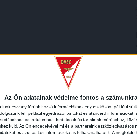
Az Ön adatainak védelme fontos a számunkr
rolunk és/vagy férünk hozzá információkhoz egy eszközön, például süti
olgozunk fel, például egyedi azonosítókat és standard információkat,
irdetésekhez és tartalomhoz, hirdetések és tartalmak méréséhez, kö
shez küld.
Az Ön engedélyével mi és a partnereink eszközleolvasásos m
datokat és azonosítási információkat is felhasználhatunk. A megfelelő h