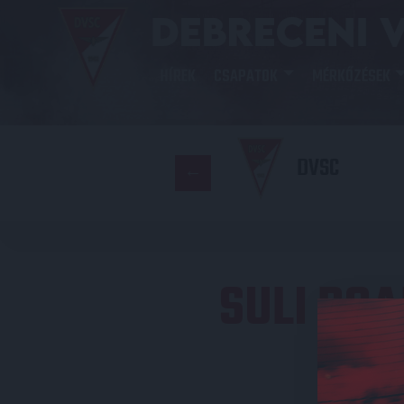
HÍREK
CSAPATOK
MÉRKŐZÉSEK
DVSC
SULI RO