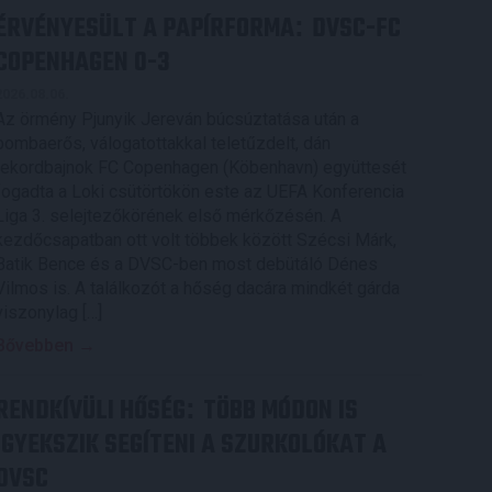
ÉRVÉNYESÜLT A PAPÍRFORMA
DVSC-FC
:
COPENHAGEN 0-3
2026.08.06.
Az örmény Pjunyik Jereván búcsúztatása után a
bombaerős, válogatottakkal teletűzdelt, dán
rekordbajnok FC Copenhagen (Köbenhavn) együttesét
fogadta a Loki csütörtökön este az UEFA Konferencia
Liga 3. selejtezőkörének első mérkőzésén. A
kezdőcsapatban ott volt többek között Szécsi Márk,
Batik Bence és a DVSC-ben most debütáló Dénes
Vilmos is. A találkozót a hőség dacára mindkét gárda
viszonylag […]
Bővebben →
RENDKÍVÜLI HŐSÉG
TÖBB MÓDON IS
:
IGYEKSZIK SEGÍTENI A SZURKOLÓKAT A
DVSC