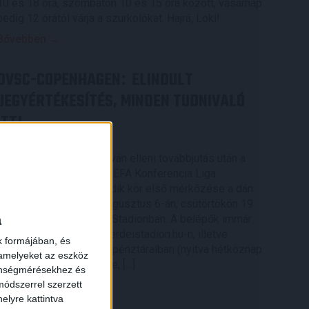
10 és 18 óra, szombaton 10 és 15 óra között, vasárnap
pedig 12 órától várja a szurkolókat. Hajrá, Loki!
Bővebben →
DVSC-COPENHAGEN
ELINDULT
:
JEGYÉRTÉKESÍTÉS, MINDEN TUDNIVALÓ
ITT!
2026.08.04.
Az örmény Pjunyik Jereván elleni továbbjutás után a
DVSC folytatja útját az UEFA Konferencia Liga
selejtezőjében, a harmadik kör első mérkőzése a dán
FC Copenhagen ellen augusztus 6-án, csütörtökön 19
a
órától lesz a Nagyerdei Stadionban. A belépők immár
elérhetők online, a nagyerdeistadion.hu-n, illetve
k formájában, és
személyesen a stadion pénztáraiban (nyitva hétköznap
 amelyeket az eszköz
10 és 18 óra között). Íme, […]
zönségmérésekhez és
ódszerrel szerzett
Bővebben →
elyre kattintva