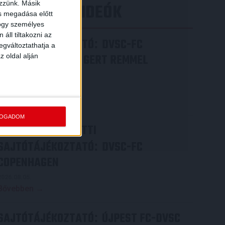
ezzünk. Másik
LEGÚJABB VIDEÓK
ás megadása előtt
hogy személyes
áll tiltakozni az
SAJTÓTÁJÉKOZTATÓ
DVSC-FC
:
egváltoztathatja a
COPENHAGEN 0-3, GERT REMMEL
z oldal alján
ÉRTÉKELÉSE
2026.08.07.
Bővebben →
FOGADOM
VIDEÓ! MECCS ELŐTTI
SAJTÓTÁJÉKOZTATÓ
DVSC-FC
:
COPENHAGEN
2026.08.05.
Bővebben →
SAJTÓTÁJÉKOZTATÓ
ÚJPEST FC-DVSC
: