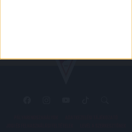
PÁLYARENDSZABÁLYOK
ADATKEZELÉSI TÁJÉKOZATÓ
JOGI ÉS FELHASZNÁLÁSI FELTÉTELEK
LEVÉL A SZERKESZTŐNEK