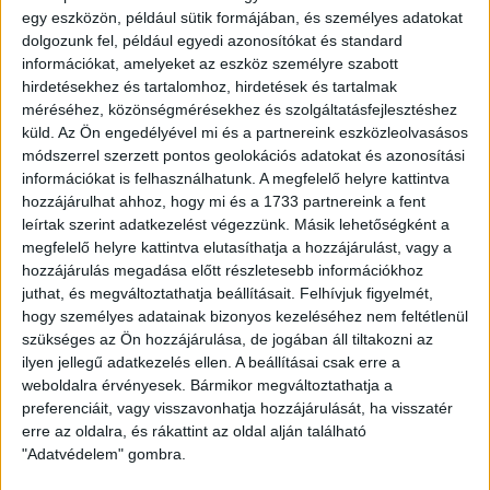
tartjuk a hétvégi mérkőzést, igyekszünk azokra a taktikai
egy eszközön, például sütik formájában, és személyes adatokat
elemekre helyezni a fő hangsúlyt, melyekkel véleményünk
dolgozunk fel, például egyedi azonosítókat és standard
szerint eredményesek lehetünk majd Debrecenben –
információkat, amelyeket az eszköz személyre szabott
fogalmazott Supka Attila.
– Úgy gondolom, hogy a Loki nagy
hirdetésekhez és tartalomhoz, hirdetések és tartalmak
önbizalommal várja a szombati mérkőzést, miután remekül
méréséhez, közönségmérésekhez és szolgáltatásfejlesztéshez
rajtolt tavasszal, a Kisvárda és a MOL Fehérvár ellen
küld.
Az Ön engedélyével mi és a partnereink eszközleolvasásos
összesen 4 pontot szerezett. A játékosaimnak ezzel együtt
módszerrel szerzett pontos geolokációs adatokat és azonosítási
azt mondtam, hogy csak magukra figyeljenek, bízom benne,
információkat is felhasználhatunk. A megfelelő helyre kattintva
hétvégén olyan állapotban leszünk, hogy jó és eredményes
hozzájárulhat ahhoz, hogy mi és a 1733 partnereink a fent
leírtak szerint adatkezelést végezzünk. Másik lehetőségként a
futballt tudunk majd bemutatni. Dzsudzsák Balázs egy
megfelelő helyre kattintva elutasíthatja a hozzájárulást, vagy a
kiemelkedő kvalitású játékos, úgy gondolom, hogy
hozzájárulás megadása előtt részletesebb információkhoz
csapatszinten kell majd megoldanunk a semlegesítését,
juthat, és megváltoztathatja beállításait.
Felhívjuk figyelmét,
ugyanakkor arra figyelnünk kell, hogy a rögzített helyzetek és
hogy személyes adatainak bizonyos kezeléséhez nem feltétlenül
szabadrúgások minél távolabb legyenek a kapunktól, hiszen
szükséges az Ön hozzájárulása, de jogában áll tiltakozni az
tudjuk, hogy nagyon veszélyesek a pontrúgásai. Azt
ilyen jellegű adatkezelés ellen. A beállításai csak erre a
gondolom, hogyha mindenki a maximumot nyújtja és
weboldalra érvényesek. Bármikor megváltoztathatja a
fizikálisan is jó állapotban leszünk, akkor nem lehetnek
preferenciáit, vagy visszavonhatja hozzájárulását, ha visszatér
problémáink a mérkőzésen.
erre az oldalra, és rákattint az oldal alján található
"Adatvédelem" gombra.
LEGUTÓBBI HÍREK