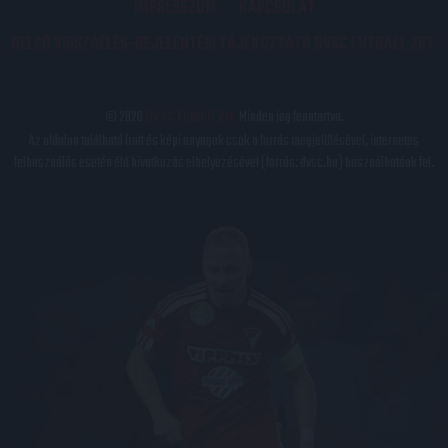
IMPRESSZUM
KAPCSOLAT
BELSŐ VISSZAÉLÉS-BEJELENTÉSI TÁJÉKOZTATÓ DVSC FUTBALL ZRT.
© 2026
DVSC Futball Zrt.
Minden jog fenntartva.
Az oldalon található írott és képi anyagok csak a forrás megjelölésével, internetes
felhasználás esetén élő hivatkozás elhelyezésével (forrás: dvsc.hu) használhatóak fel.