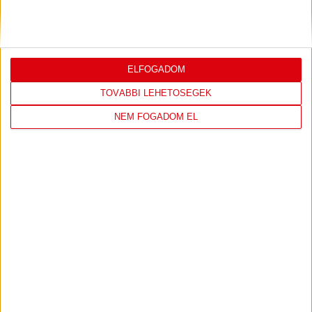
KONFERENCIA LIGÁBAN
Bővebben →
ELFOGADOM
TOVÁBBI LEHETŐSÉGEK
LEGUTÓBBI EREDMÉNY
NEM FOGADOM EL
DVSC
FC
COPENHAGEN