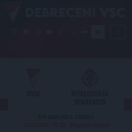
DVSC
NYÍREGYHÁZA
SPARTACUS
OTP BANK LIGA 3. FORDULÓ
2026.08.09. - 17
30
Nagyerdei Stadion
: