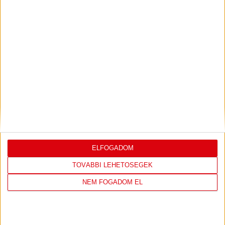
Bővebben →
LEGUTÓBBI EREDMÉNY
ELFOGADOM
DVSC
NYÍREGYHÁZA
TOVÁBBI LEHETŐSÉGEK
SPARTACUS
NEM FOGADOM EL
1
-
0