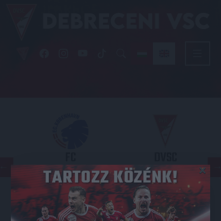
FC
DVSC
×
COPENHAGEN
KONFERENCIA LIGA 3. SELEJTEZŐFORDULÓ
2026.08.12. - 18
00
Parken Stadium
: