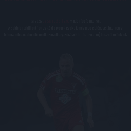
BELSŐ VISSZAÉLÉS-BEJELENTÉSI TÁJÉKOZTATÓ DVSC FUTBALL ZRT.
© 2026
DVSC Futball Zrt.
Minden jog fenntartva.
Az oldalon található írott és képi anyagok csak a forrás megjelölésével, internetes
felhasználás esetén élő hivatkozás elhelyezésével (forrás: dvsc.hu) használhatóak fel.