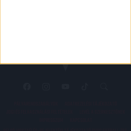
PÁLYARENDSZABÁLYOK
ADATKEZELÉSI TÁJÉKOZATÓ
JOGI ÉS FELHASZNÁLÁSI FELTÉTELEK
LEVÉL A SZERKESZTŐNEK
IMPRESSZUM
KAPCSOLAT