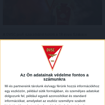
A DVSC profi szerződést kötött a 18 éves Szakács
Leventével.
A tehetséges játékos évekig pallérozódott a pallagi
akadémián, az előző idényben bemutatkozott NB III-as
együttesünkben, az U19-es bajnokságban 7 gólt is szerzett,
idén pedig kölcsönben az NB III-as Karcag együttesét
erősíti, négyszer már eredményes volt a bajnokságban.
Az Ön adatainak védelme fontos a
számunkra
A fiatal játékosnak gratulálunk a szerződéshez!
Mi és partnereink tárolunk és/vagy férünk hozzá információkhoz
egy eszközön, például sütik formájában, és személyes adatokat
LEGUTÓBBI HÍREK
dolgozunk fel, például egyedi azonosítókat és standard
információkat, amelyeket az eszköz személyre szabott