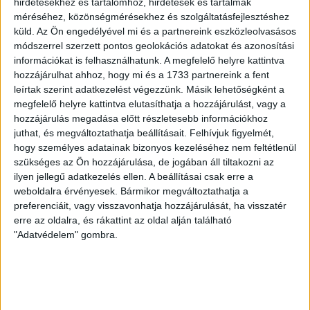
hirdetésekhez és tartalomhoz, hirdetések és tartalmak
GYŐZELEM A RANGADÓN
DVSC-
:
méréséhez, közönségmérésekhez és szolgáltatásfejlesztéshez
küld.
Az Ön engedélyével mi és a partnereink eszközleolvasásos
NYÍREGYHÁZA 1-0
módszerrel szerzett pontos geolokációs adatokat és azonosítási
2026.08.09.
információkat is felhasználhatunk. A megfelelő helyre kattintva
Hamisítatlan rangadóhangulatban lépett pályára a DVSC az
hozzájárulhat ahhoz, hogy mi és a 1733 partnereink a fent
OTP Bank Liga 3. fordulójában, hiszen vasárnap délután az
leírtak szerint adatkezelést végezzünk. Másik lehetőségként a
ősi rivális Nyíregyházát fogadta. A kezdőcsapatban helyet
megfelelő helyre kattintva elutasíthatja a hozzájárulást, vagy a
hozzájárulás megadása előtt részletesebb információkhoz
kapott az ifjú, saját nevelésű Sain Balázs is, a
juthat, és megváltoztathatja beállításait.
Felhívjuk figyelmét,
támadószekcióban Szendrei Ákost Dzsudzsák Balázs,
hogy személyes adatainak bizonyos kezeléséhez nem feltétlenül
illetve a két szélről Dénes Vilmos és Cibla Flórián
szükséges az Ön hozzájárulása, de jogában áll tiltakozni az
támogatta. A mérkőzés jó iramban kezdődött, mindkét gárda
ilyen jellegű adatkezelés ellen. A beállításai csak erre a
jelentkezett […]
weboldalra érvényesek. Bármikor megváltoztathatja a
Bővebben →
preferenciáit, vagy visszavonhatja hozzájárulását, ha visszatér
erre az oldalra, és rákattint az oldal alján található
KIKAPOTT A KIS LOKI
"Adatvédelem" gombra.
2026.08.08.
A DVSC II. szombaton Pallagon a Füzesabony gárdáját
fogadta az NB III. Észak-keleti csoport 3. fordulójában, s
ezúttal nem tudott pontot szerezni. NB III. Észak-keleti