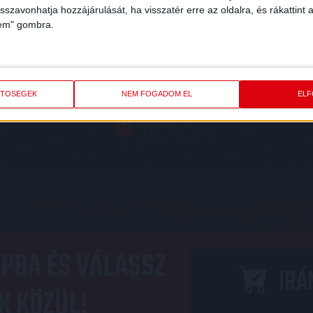
isszavonhatja hozzájárulását, ha visszatér erre az oldalra, és rákattint a
PALLAI ZSOLT
SZALÓCZY DÁVI
lem" gombra.
ERŐNLÉTI EDZŐ
ELEMZŐ EDZŐ
ETŐSÉGEK
NEM FOGADOM EL
EL
1
2
3
»
PBA ÉS VÁLASSZ
IRÁ
K KÖZÜL!