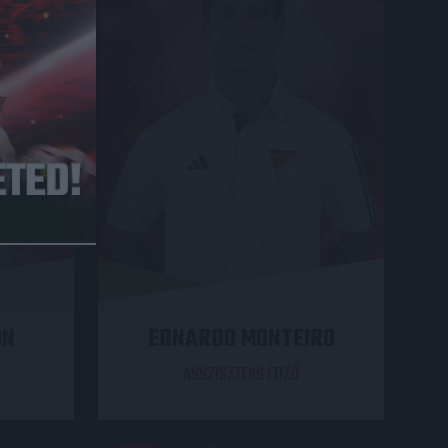
ON
EDNARDO MONTEIRO
ASSZISZTENS EDZŐ