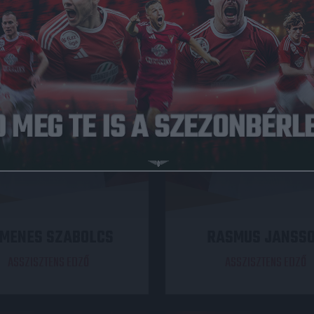
MENES SZABOLCS
RASMUS JANSS
ASSZISZTENS EDZŐ
ASSZISZTENS EDZŐ