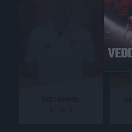
GERT REMMEL
KE
VEZETŐEDZŐ