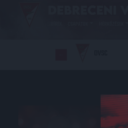
HÍREK
CSAPATOK
MÉRKŐZÉSEK
DVSC