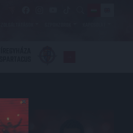
SZOLGÁLTATÁSOK
SZPONZOROK
KAPCSOLAT
YÍREGYHÁZA
FC
SPARTACUS
COPENHAGE
×