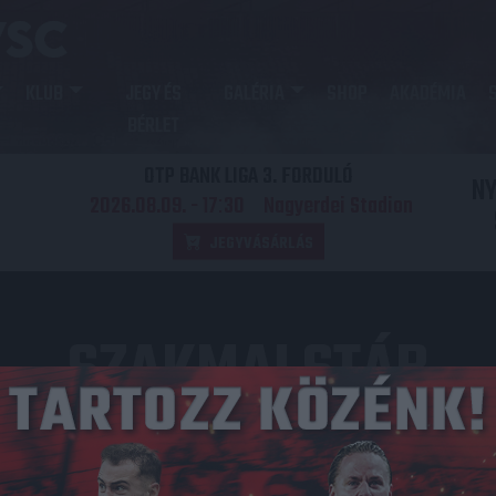
KLUB
JEGY ÉS
GALÉRIA
SHOP
AKADÉMIA
BÉRLET
OTP BANK LIGA 3. FORDULÓ
N
2026.08.09. - 17
30
Nagyerdei Stadion
:
JEGYVÁSÁRLÁS
SZAKMAI STÁB