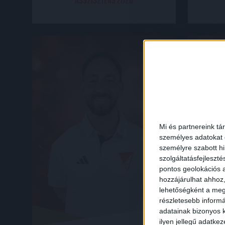
ASSZISZTENS EDZŐ
Mi és partnereink tá
személyes adatokat d
személyre szabott h
szolgáltatásfejleszté
pontos geolokációs a
hozzájárulhat ahhoz,
lehetőségként a megf
részletesebb informác
adatainak bizonyos k
ilyen jellegű adatke