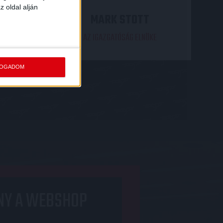
z oldal alján
D
MARK STOTT
AZ IGAZGATÓSÁG ELNÖKE
FOGADOM
NY A WEBSHOP