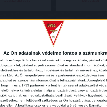
ASSZISZTENS EDZŐ
KAPUSEDZŐ
Az Ön adatainak védelme fontos a számunkr
rolunk és/vagy férünk hozzá információkhoz egy eszközön, például süti
olgozunk fel, például egyedi azonosítókat és standard információkat,
irdetésekhez és tartalomhoz, hirdetések és tartalmak méréséhez, kö
shez küld.
Az Ön engedélyével mi és a partnereink eszközleolvasásos m
datokat és azonosítási információkat is felhasználhatunk. A megfelelő h
 hogy mi és a 1733 partnereink a fent leírtak szerint adatkezelést vég
elelő helyre kattintva elutasíthatja a hozzájárulást, vagy a hozzájárul
iókhoz juthat, és megváltoztathatja beállításait.
Felhívjuk figyelmét, 
ezeléséhez nem feltétlenül szükséges az Ön hozzájárulása, de jogában 
zelés ellen. A beállításai csak erre a weboldalra érvényesek. Bármikor m