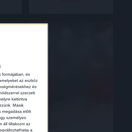
KAPUSEDZŐ
a
k formájában, és
 amelyeket az eszköz
zönségmérésekhez és
ódszerrel szerzett
elyre kattintva
ezzünk. Másik
ás megadása előtt
hogy személyes
áll tiltakozni az
egváltoztathatja a