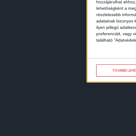
hozzájárulhat ahhoz,
lehetőségként a megf
részletesebb informác
adatainak bizonyos k
ilyen jellegű adatke
preferenciáit, vagy v
található "Adatvéde
TOVÁBBI LEH