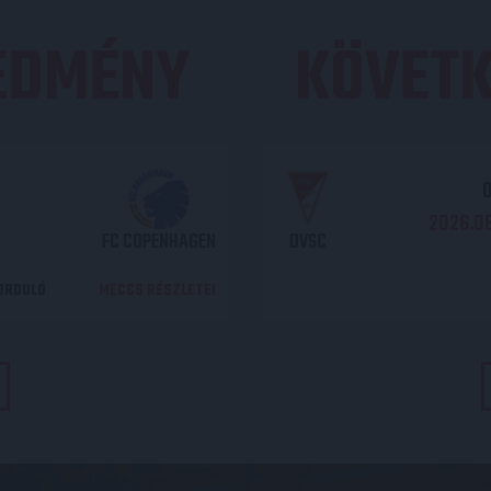
REDMÉNY
KÖVETK
O
2026.08
FC COPENHAGEN
DVSC
DORDULÓ
MECCS RÉSZLETEI