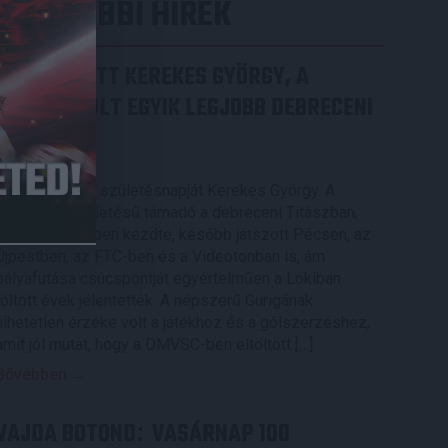
LEGUTÓBBI HÍREK
70 ÉVES LETT KEREKES GYÖRGY, A
VALAHA VOLT EGYIK LEGJOBB DEBRECENI
CSATÁR
2026.08.08.
Ma ünnepli 70. születésnapját Kerekes György. A
debreceni születésű támadó a debreceni Titászban,
majd a DMTE-ben kezdte, később játszott Pécsen, az
Újpestben, az FTC-ben és a Videotonban is, ám
pályafutása csúcspontját egyértelműen a Lokiban
töltött évek jelentették. A népszerű Gurigának
hihetetlen érzéke volt a játékhoz és a gólszerzéshez,
amit jól mutat, hogy a DMVSC-ben eltöltött […]
Bővebben →
VAJDA BOTOND
VASÁRNAP 100
: