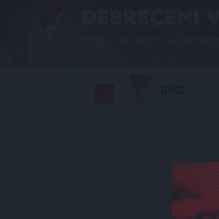
HÍREK
CSAPATOK
MÉRKŐZÉSEK
DVSC