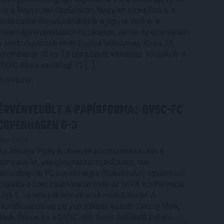
kor a Nagyerdei Stadionban. Nagy az érdeklődés, a
találkozóra megvásárolhatók a jegyek online, a
www.nagyerdeistadion.hu oldalon, illetve személyesen
a stadion pénztáraiban (nyitva hétköznap 10 és 18,
szombaton 10 és 15 óra között, vasárnap 10 órától). A
DVSC Store vasárnap 12 […]
Bővebben →
ÉRVÉNYESÜLT A PAPÍRFORMA
DVSC-FC
:
COPENHAGEN 0-3
2026.08.06.
Az örmény Pjunyik Jereván búcsúztatása után a
bombaerős, válogatottakkal teletűzdelt, dán
rekordbajnok FC Copenhagen (Köbenhavn) együttesét
fogadta a Loki csütörtökön este az UEFA Konferencia
Liga 3. selejtezőkörének első mérkőzésén. A
kezdőcsapatban ott volt többek között Szécsi Márk,
Batik Bence és a DVSC-ben most debütáló Dénes