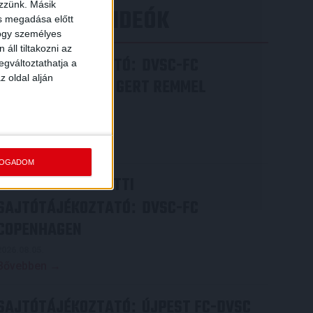
ezzünk. Másik
LEGÚJABB VIDEÓK
ás megadása előtt
hogy személyes
áll tiltakozni az
SAJTÓTÁJÉKOZTATÓ
DVSC-FC
:
egváltoztathatja a
z oldal alján
COPENHAGEN 0-3, GERT REMMEL
ÉRTÉKELÉSE
2026.08.07.
Bővebben →
FOGADOM
VIDEÓ! MECCS ELŐTTI
SAJTÓTÁJÉKOZTATÓ
DVSC-FC
:
COPENHAGEN
2026.08.05.
Bővebben →
SAJTÓTÁJÉKOZTATÓ
ÚJPEST FC-DVSC
: