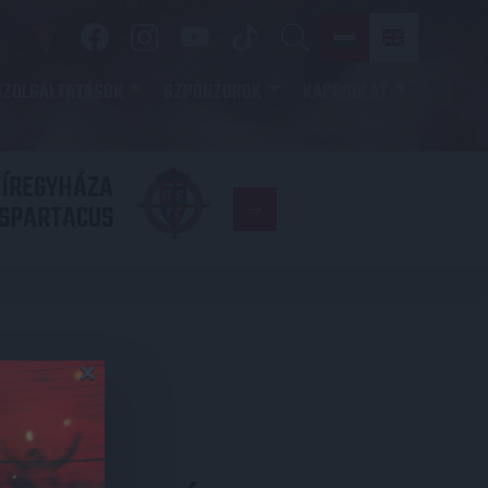
SZOLGÁLTATÁSOK
SZPONZOROK
KAPCSOLAT
YÍREGYHÁZA
FC
SPARTACUS
COPENHAGE
×