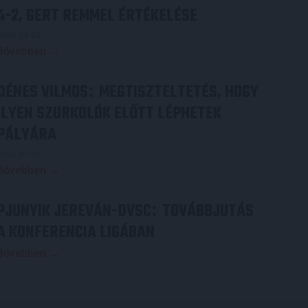
4-2, GERT REMMEL ÉRTÉKELÉSE
2026.08.03.
Bővebben →
DÉNES VILMOS
MEGTISZTELTETÉS, HOGY
:
ILYEN SZURKOLÓK ELŐTT LÉPHETEK
PÁLYÁRA
2026.07.31.
Bővebben →
PJUNYIK JEREVÁN-DVSC
TOVÁBBJUTÁS
:
A KONFERENCIA LIGÁBAN
Bővebben →