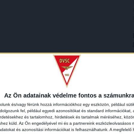
Az Ön adatainak védelme fontos a számunkr
rolunk és/vagy férünk hozzá információkhoz egy eszközön, például süti
olgozunk fel, például egyedi azonosítókat és standard információkat,
irdetésekhez és tartalomhoz, hirdetések és tartalmak méréséhez, kö
shez küld.
Az Ön engedélyével mi és a partnereink eszközleolvasásos m
datokat és azonosítási információkat is felhasználhatunk. A megfelelő h