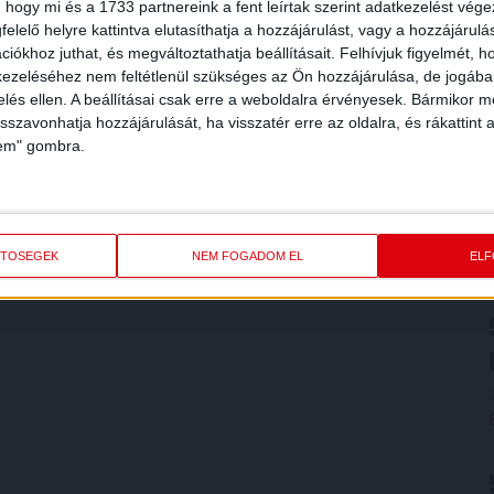
 hogy mi és a 1733 partnereink a fent leírtak szerint adatkezelést vég
elelő helyre kattintva elutasíthatja a hozzájárulást, vagy a hozzájárul
iókhoz juthat, és megváltoztathatja beállításait.
Felhívjuk figyelmét, 
ezeléséhez nem feltétlenül szükséges az Ön hozzájárulása, de jogában 
zelés ellen. A beállításai csak erre a weboldalra érvényesek. Bármikor m
isszavonhatja hozzájárulását, ha visszatér erre az oldalra, és rákattint a
lem" gombra.
ETŐSÉGEK
NEM FOGADOM EL
EL