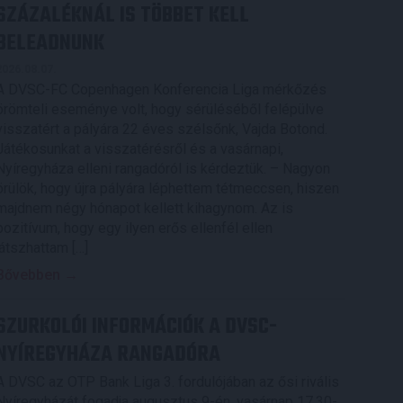
SZÁZALÉKNÁL IS TÖBBET KELL
BELEADNUNK
2026.08.07.
A DVSC-FC Copenhagen Konferencia Liga mérkőzés
örömteli eseménye volt, hogy sérüléséből felépülve
visszatért a pályára 22 éves szélsőnk, Vajda Botond.
Játékosunkat a visszatérésről és a vasárnapi,
Nyíregyháza elleni rangadóról is kérdeztük. – Nagyon
örülök, hogy újra pályára léphettem tétmeccsen, hiszen
majdnem négy hónapot kellett kihagynom. Az is
pozitívum, hogy egy ilyen erős ellenfél ellen
játszhattam […]
Bővebben →
SZURKOLÓI INFORMÁCIÓK A DVSC-
NYÍREGYHÁZA RANGADÓRA
A DVSC az OTP Bank Liga 3. fordulójában az ősi rivális
Nyíregyházát fogadja augusztus 9-én, vasárnap 17.30-