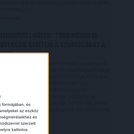
Vilmos is. A találkozót a hőség dacára mindkét gárda
viszonylag […]
Bővebben →
RENDKÍVÜLI HŐSÉG
TÖBB MÓDON IS
:
IGYEKSZIK SEGÍTENI A SZURKOLÓKAT A
DVSC
Nagy meccs vár csütörtökön 19 órától a Lokira és a
szurkolóira, csapatunk a dán FC Copenhagent fogadja
az UEFA Konferencia Liga selejtezőjében. Klubunk a
rendkívüli időjárási körülmények miatt több
intézkedésről is döntött a mai mérkőzésre
a
vonatkozóan. A stadion 6 pontján vízosztással
igyekszünk segíteni a szurkolók hidratációját, ehhez
k formájában, és
kapcsolódóan az is fontos, hogy 0,5 liter űrtartalomig
 amelyeket az eszköz
[…]
zönségmérésekhez és
ódszerrel szerzett
Bővebben →
elyre kattintva