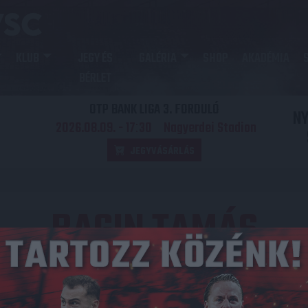
KLUB
JEGY ÉS
GALÉRIA
SHOP
AKADÉMIA
BÉRLET
OTP BANK LIGA 3. FORDULÓ
N
2026.08.09. - 17
30
Nagyerdei Stadion
:
JEGYVÁSÁRLÁS
BAGIN TAMÁS
Közzétéve: 2025.03.04.