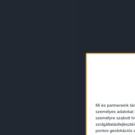
Mi és partnereink tá
személyes adatokat d
személyre szabott h
szolgáltatásfejleszté
pontos geolokációs a