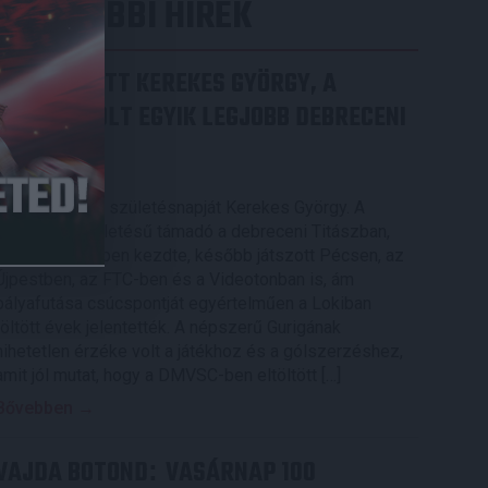
LEGUTÓBBI HÍREK
70 ÉVES LETT KEREKES GYÖRGY, A
VALAHA VOLT EGYIK LEGJOBB DEBRECENI
CSATÁR
2026.08.08.
Ma ünnepli 70. születésnapját Kerekes György. A
debreceni születésű támadó a debreceni Titászban,
majd a DMTE-ben kezdte, később játszott Pécsen, az
Újpestben, az FTC-ben és a Videotonban is, ám
pályafutása csúcspontját egyértelműen a Lokiban
töltött évek jelentették. A népszerű Gurigának
hihetetlen érzéke volt a játékhoz és a gólszerzéshez,
amit jól mutat, hogy a DMVSC-ben eltöltött […]
Bővebben →
VAJDA BOTOND
VASÁRNAP 100
: