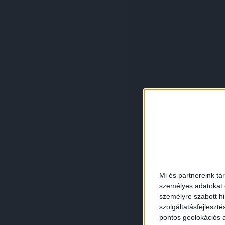
Mi és partnereink tá
személyes adatokat d
személyre szabott h
szolgáltatásfejleszté
pontos geolokációs a