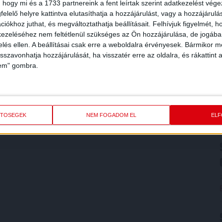
 hogy mi és a 1733 partnereink a fent leírtak szerint adatkezelést vég
elelő helyre kattintva elutasíthatja a hozzájárulást, vagy a hozzájárul
iókhoz juthat, és megváltoztathatja beállításait.
Felhívjuk figyelmét, 
ezeléséhez nem feltétlenül szükséges az Ön hozzájárulása, de jogában 
zelés ellen. A beállításai csak erre a weboldalra érvényesek. Bármikor m
isszavonhatja hozzájárulását, ha visszatér erre az oldalra, és rákattint a
lem" gombra.
ETŐSÉGEK
NEM FOGADOM EL
EL