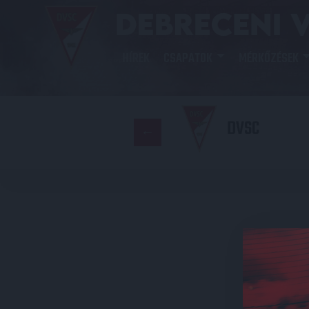
HÍREK
CSAPATOK
MÉRKŐZÉSEK
DVSC