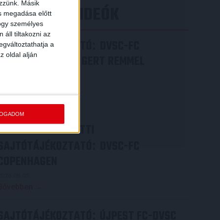
ezzünk. Másik
LEGÚJABB VIDEÓK
ás megadása előtt
hogy személyes
áll tiltakozni az
SAJTÓTÁJÉKOZTATÓ
DVSC-FC
:
egváltoztathatja a
z oldal alján
COPENHAGEN 0-3, GERT REMMEL
ÉRTÉKELÉSE
2026.08.07.
Bővebben →
FOGADOM
VIDEÓ! MECCS ELŐTTI
SAJTÓTÁJÉKOZTATÓ
DVSC-FC
:
COPENHAGEN
2026.08.05.
Bővebben →
SAJTÓTÁJÉKOZTATÓ
ÚJPEST FC-DVSC
: