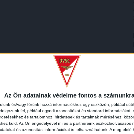
Az Ön adatainak védelme fontos a számunkr
rolunk és/vagy férünk hozzá információkhoz egy eszközön, például süti
olgozunk fel, például egyedi azonosítókat és standard információkat,
irdetésekhez és tartalomhoz, hirdetések és tartalmak méréséhez, kö
shez küld.
Az Ön engedélyével mi és a partnereink eszközleolvasásos m
datokat és azonosítási információkat is felhasználhatunk. A megfelelő h