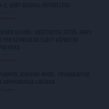
4-2, GERT REMMEL ÉRTÉKELÉSE
2026.08.03.
Bővebben →
DÉNES VILMOS
MEGTISZTELTETÉS, HOGY
:
ILYEN SZURKOLÓK ELŐTT LÉPHETEK
PÁLYÁRA
2026.07.31.
Bővebben →
PJUNYIK JEREVÁN-DVSC
TOVÁBBJUTÁS
:
A KONFERENCIA LIGÁBAN
Bővebben →