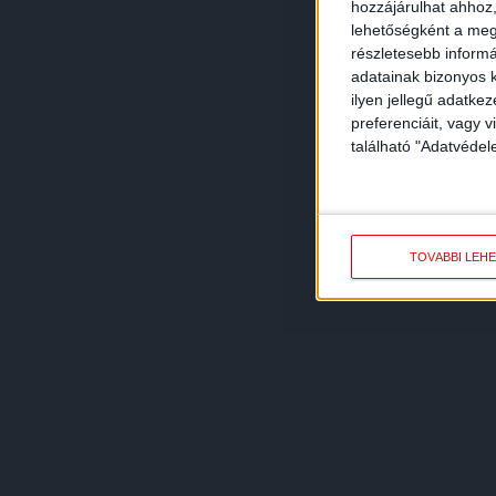
hozzájárulhat ahhoz,
lehetőségként a megf
részletesebb informác
adatainak bizonyos k
ilyen jellegű adatke
preferenciáit, vagy v
található "Adatvéde
TOVÁBBI LEH