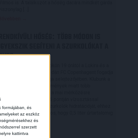
Vilmos is. A találkozót a hőség dacára mindkét gárda
viszonylag […]
Bővebben →
RENDKÍVÜLI HŐSÉG
TÖBB MÓDON IS
:
IGYEKSZIK SEGÍTENI A SZURKOLÓKAT A
DVSC
Nagy meccs vár csütörtökön 19 órától a Lokira és a
szurkolóira, csapatunk a dán FC Copenhagent fogadja
az UEFA Konferencia Liga selejtezőjében. Klubunk a
rendkívüli időjárási körülmények miatt több
intézkedésről is döntött a mai mérkőzésre
a
vonatkozóan. A stadion 6 pontján vízosztással
igyekszünk segíteni a szurkolók hidratációját, ehhez
k formájában, és
kapcsolódóan az is fontos, hogy 0,5 liter űrtartalomig
 amelyeket az eszköz
[…]
zönségmérésekhez és
ódszerrel szerzett
Bővebben →
elyre kattintva