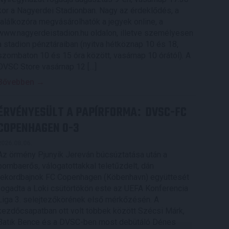
kor a Nagyerdei Stadionban. Nagy az érdeklődés, a
találkozóra megvásárolhatók a jegyek online, a
www.nagyerdeistadion.hu oldalon, illetve személyesen
a stadion pénztáraiban (nyitva hétköznap 10 és 18,
szombaton 10 és 15 óra között, vasárnap 10 órától). A
DVSC Store vasárnap 12 […]
Bővebben →
ÉRVÉNYESÜLT A PAPÍRFORMA
DVSC-FC
:
COPENHAGEN 0-3
2026.08.06.
Az örmény Pjunyik Jereván búcsúztatása után a
bombaerős, válogatottakkal teletűzdelt, dán
rekordbajnok FC Copenhagen (Köbenhavn) együttesét
fogadta a Loki csütörtökön este az UEFA Konferencia
Liga 3. selejtezőkörének első mérkőzésén. A
kezdőcsapatban ott volt többek között Szécsi Márk,
Batik Bence és a DVSC-ben most debütáló Dénes