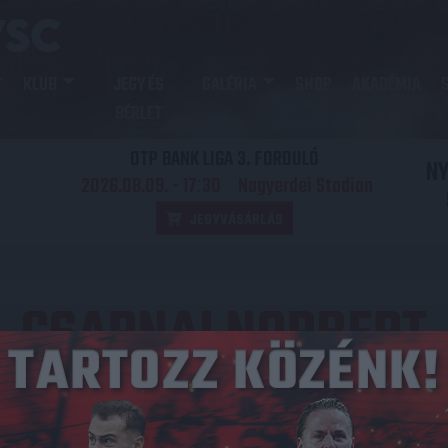
KLUB
JEGY ÉS
GALÉRIA
SHOP
AKADÉMIA
BÉRLET
OTP BANK LIGA 3. FORDULÓ
N
2026.08.09. - 17
30
Nagyerdei Stadion
:
JEGYVÁSÁRLÁS
CSARNAI NORBERT
Közzétéve: 2025.07.28.