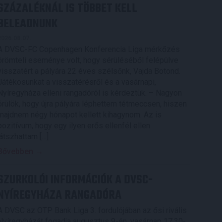
SZÁZALÉKNÁL IS TÖBBET KELL
BELEADNUNK
2026.08.07.
A DVSC-FC Copenhagen Konferencia Liga mérkőzés
örömteli eseménye volt, hogy sérüléséből felépülve
visszatért a pályára 22 éves szélsőnk, Vajda Botond.
Játékosunkat a visszatérésről és a vasárnapi,
Nyíregyháza elleni rangadóról is kérdeztük. – Nagyon
örülök, hogy újra pályára léphettem tétmeccsen, hiszen
majdnem négy hónapot kellett kihagynom. Az is
pozitívum, hogy egy ilyen erős ellenfél ellen
játszhattam […]
Bővebben →
SZURKOLÓI INFORMÁCIÓK A DVSC-
NYÍREGYHÁZA RANGADÓRA
A DVSC az OTP Bank Liga 3. fordulójában az ősi rivális
Nyíregyházát fogadja augusztus 9-én, vasárnap 17.30-