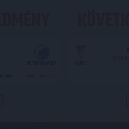
REDMÉNY
KÖVETK
O
2026.08
FC COPENHAGEN
DVSC
DORDULÓ
MECCS RÉSZLETEI