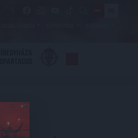
SZOLGÁLTATÁSOK
SZPONZOROK
KAPCSOLAT
YÍREGYHÁZA
FC
SPARTACUS
COPENHAGE
×