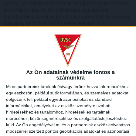
kezdte, később játszott Pécsen, az Újpestben, az FTC-ben
és a Videotonban is, ám pályafutása csúcspontját
egyértelműen a Lokiban töltött évek jelentették. A népszerű
Gurigának hihetetlen érzéke volt a játékhoz és a
gólszerzéshez, amit jól mutat, hogy a DMVSC-ben eltöltött
[…]
Bővebben →
VAJDA BOTOND
VASÁRNAP 100
:
SZÁZALÉKNÁL IS TÖBBET KELL BELEADNUNK
Az Ön adatainak védelme fontos a
számunkra
2026.08.07.
Mi és partnereink tárolunk és/vagy férünk hozzá információkhoz
A DVSC-FC Copenhagen Konferencia Liga mérkőzés
egy eszközön, például sütik formájában, és személyes adatokat
örömteli eseménye volt, hogy sérüléséből felépülve
dolgozunk fel, például egyedi azonosítókat és standard
visszatért a pályára 22 éves szélsőnk, Vajda Botond.
információkat, amelyeket az eszköz személyre szabott
Játékosunkat a visszatérésről és a vasárnapi, Nyíregyháza
hirdetésekhez és tartalomhoz, hirdetések és tartalmak
elleni rangadóról is kérdeztük. – Nagyon örülök, hogy újra
méréséhez, közönségmérésekhez és szolgáltatásfejlesztéshez
pályára léphettem tétmeccsen, hiszen majdnem négy
küld.
Az Ön engedélyével mi és a partnereink eszközleolvasásos
hónapot kellett kihagynom. Az is pozitívum, hogy egy ilyen
módszerrel szerzett pontos geolokációs adatokat és azonosítási
erős ellenfél ellen játszhattam […]