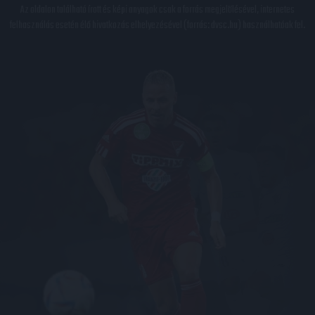
Az oldalon található írott és képi anyagok csak a forrás megjelölésével, internetes
felhasználás esetén élő hivatkozás elhelyezésével (forrás: dvsc.hu) használhatóak fel.