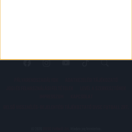
PÁLYARENDSZABÁLYOK
ADATKEZELÉSI TÁJÉKOZATÓ
JOGI ÉS FELHASZNÁLÁSI FELTÉTELEK
LEVÉL A SZERKESZTŐNEK
IMPRESSZUM
KAPCSOLAT
BELSŐ VISSZAÉLÉS-BEJELENTÉSI TÁJÉKOZTATÓ DVSC FUTBALL ZRT.
© 2026
DVSC Futball Zrt.
Minden jog fenntartva.