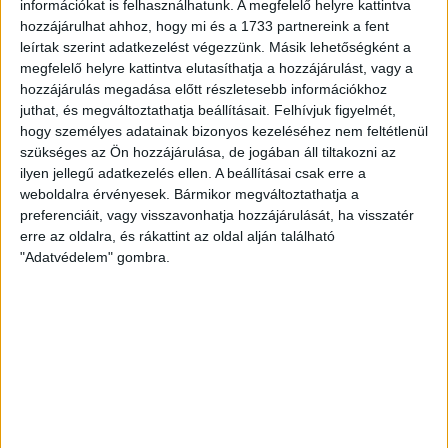
információkat is felhasználhatunk. A megfelelő helyre kattintva
hozzájárulhat ahhoz, hogy mi és a 1733 partnereink a fent
Bővebben →
leírtak szerint adatkezelést végezzünk. Másik lehetőségként a
megfelelő helyre kattintva elutasíthatja a hozzájárulást, vagy a
SZURKOLÓI INFORMÁCIÓK A DVSC-
hozzájárulás megadása előtt részletesebb információkhoz
NYÍREGYHÁZA RANGADÓRA
juthat, és megváltoztathatja beállításait.
Felhívjuk figyelmét,
hogy személyes adatainak bizonyos kezeléséhez nem feltétlenül
A DVSC az OTP Bank Liga 3. fordulójában az ősi rivális
szükséges az Ön hozzájárulása, de jogában áll tiltakozni az
Nyíregyházát fogadja augusztus 9-én, vasárnap 17.30-kor a
ilyen jellegű adatkezelés ellen. A beállításai csak erre a
Nagyerdei Stadionban. Nagy az érdeklődés, a találkozóra
weboldalra érvényesek. Bármikor megváltoztathatja a
megvásárolhatók a jegyek online, a
preferenciáit, vagy visszavonhatja hozzájárulását, ha visszatér
www.nagyerdeistadion.hu oldalon, illetve személyesen a
erre az oldalra, és rákattint az oldal alján található
stadion pénztáraiban (nyitva hétköznap 10 és 18,
"Adatvédelem" gombra.
szombaton 10 és 15 óra között, vasárnap 10 órától). A DVSC
Store vasárnap 12 […]
Bővebben →
ÉRVÉNYESÜLT A PAPÍRFORMA
DVSC-FC
:
COPENHAGEN 0-3