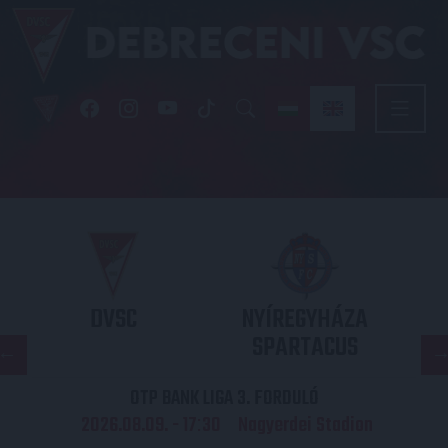
DVSC
NYÍREGYHÁZA
SPARTACUS
OTP BANK LIGA 3. FORDULÓ
2026.08.09. - 17
30
Nagyerdei Stadion
: