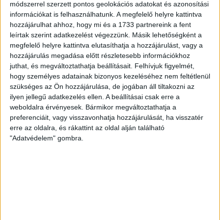
A DVSC-FC Copenhagen Konferencia Liga mérkőzés
módszerrel szerzett pontos geolokációs adatokat és azonosítási
örömteli eseménye volt, hogy sérüléséből felépülve
információkat is felhasználhatunk. A megfelelő helyre kattintva
visszatért a pályára 22 éves szélsőnk, Vajda Botond.
hozzájárulhat ahhoz, hogy mi és a 1733 partnereink a fent
Játékosunkat a visszatérésről és a vasárnapi, Nyíregyháza
leírtak szerint adatkezelést végezzünk. Másik lehetőségként a
elleni rangadóról is kérdeztük. – Nagyon örülök, hogy újra
megfelelő helyre kattintva elutasíthatja a hozzájárulást, vagy a
pályára léphettem tétmeccsen, hiszen majdnem négy
hozzájárulás megadása előtt részletesebb információkhoz
hónapot kellett kihagynom. Az is pozitívum, hogy egy ilyen
juthat, és megváltoztathatja beállításait.
Felhívjuk figyelmét,
erős ellenfél ellen játszhattam […]
hogy személyes adatainak bizonyos kezeléséhez nem feltétlenül
szükséges az Ön hozzájárulása, de jogában áll tiltakozni az
Bővebben →
ilyen jellegű adatkezelés ellen. A beállításai csak erre a
weboldalra érvényesek. Bármikor megváltoztathatja a
SZURKOLÓI INFORMÁCIÓK A DVSC-
preferenciáit, vagy visszavonhatja hozzájárulását, ha visszatér
erre az oldalra, és rákattint az oldal alján található
NYÍREGYHÁZA RANGADÓRA
"Adatvédelem" gombra.
A DVSC az OTP Bank Liga 3. fordulójában az ősi rivális
Nyíregyházát fogadja augusztus 9-én, vasárnap 17.30-kor a
Nagyerdei Stadionban. Nagy az érdeklődés, a találkozóra
megvásárolhatók a jegyek online, a
www.nagyerdeistadion.hu oldalon, illetve személyesen a
stadion pénztáraiban (nyitva hétköznap 10 és 18,
szombaton 10 és 15 óra között, vasárnap 10 órától). A DVSC