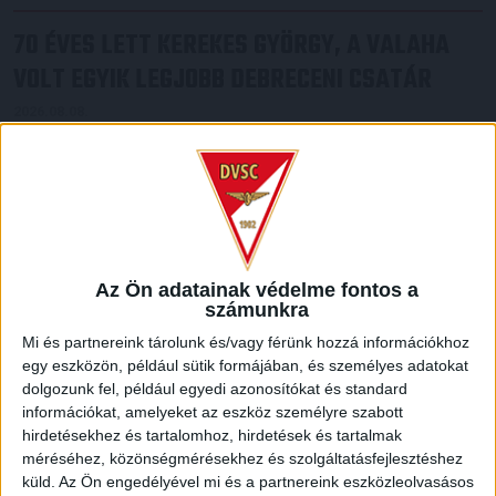
70 ÉVES LETT KEREKES GYÖRGY, A VALAHA
VOLT EGYIK LEGJOBB DEBRECENI CSATÁR
2026.08.08.
Ma ünnepli 70. születésnapját Kerekes György. A debreceni
születésű támadó a debreceni Titászban, majd a DMTE-ben
kezdte, később játszott Pécsen, az Újpestben, az FTC-ben
és a Videotonban is, ám pályafutása csúcspontját
egyértelműen a Lokiban töltött évek jelentették. A népszerű
Gurigának hihetetlen érzéke volt a játékhoz és a
gólszerzéshez, amit jól mutat, hogy a DMVSC-ben eltöltött
Az Ön adatainak védelme fontos a
[…]
számunkra
Bővebben →
Mi és partnereink tárolunk és/vagy férünk hozzá információkhoz
egy eszközön, például sütik formájában, és személyes adatokat
dolgozunk fel, például egyedi azonosítókat és standard
VAJDA BOTOND
VASÁRNAP 100
:
információkat, amelyeket az eszköz személyre szabott
SZÁZALÉKNÁL IS TÖBBET KELL BELEADNUNK
hirdetésekhez és tartalomhoz, hirdetések és tartalmak
méréséhez, közönségmérésekhez és szolgáltatásfejlesztéshez
2026.08.07.
küld.
Az Ön engedélyével mi és a partnereink eszközleolvasásos