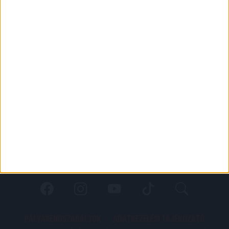
PÁLYARENDSZABÁLYOK
ADATKEZELÉSI TÁJÉKOZATÓ