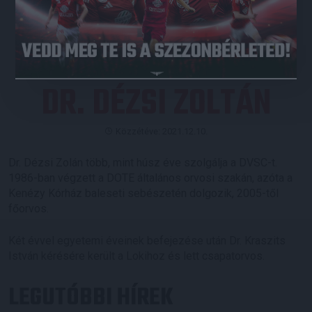
JEGYVÁSÁRLÁS
DR. DÉZSI ZOLTÁN
Közzétéve: 2021.12.10.
Dr. Dézsi Zolán több, mint húsz éve szolgálja a DVSC-t.
1986-ban végzett a DOTE általános orvosi szakán, azóta a
Kenézy Kórház baleseti sebészetén dolgozik, 2005-től
főorvos.
Két évvel egyetemi éveinek befejezése után Dr. Kraszits
István kérésére került a Lokihoz és lett csapatorvos.
LEGUTÓBBI HÍREK