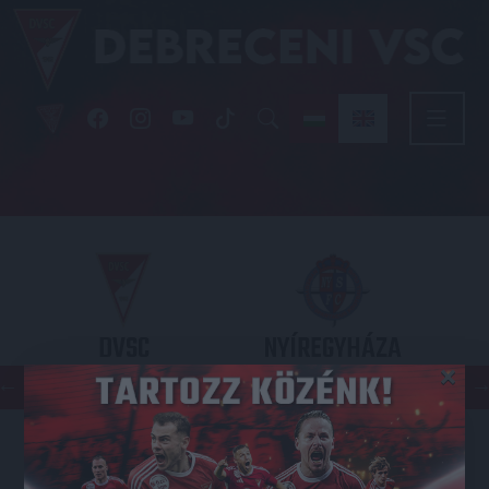
DVSC
NYÍREGYHÁZA
×
SPARTACUS
OTP BANK LIGA 3. FORDULÓ
2026.08.09. - 17
30
Nagyerdei Stadion
: