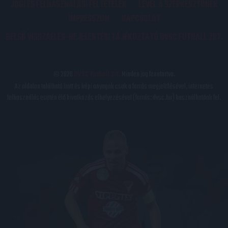
JOGI ÉS FELHASZNÁLÁSI FELTÉTELEK
LEVÉL A SZERKESZTŐNEK
IMPRESSZUM
KAPCSOLAT
BELSŐ VISSZAÉLÉS-BEJELENTÉSI TÁJÉKOZTATÓ DVSC FUTBALL ZRT.
© 2026
DVSC Futball Zrt.
Minden jog fenntartva.
Az oldalon található írott és képi anyagok csak a forrás megjelölésével, internetes
felhasználás esetén élő hivatkozás elhelyezésével (forrás: dvsc.hu) használhatóak fel.