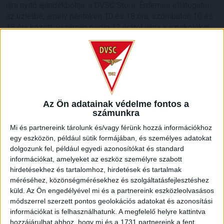
újra nyitó ajándékboltja, a DVSC Store. Érdemes ellátogatni
az üzletbe, amely pénteken 10 és 18 óra, szombaton 10 és
15 óra között, vasárnap pedig 12 órától várja a szurkolókat.
Hajrá, Loki!
Bővebben →
DVSC-COPENHAGEN
ELINDULT
:
JEGYÉRTÉKESÍTÉS, MINDEN TUDNIVALÓ ITT!
Az Ön adatainak védelme fontos a
számunkra
2026.08.04.
Az örmény Pjunyik Jereván elleni továbbjutás után a DVSC
Mi és partnereink tárolunk és/vagy férünk hozzá információkhoz
folytatja útját az UEFA Konferencia Liga selejtezőjében, a
egy eszközön, például sütik formájában, és személyes adatokat
harmadik kör első mérkőzése a dán FC Copenhagen ellen
dolgozunk fel, például egyedi azonosítókat és standard
augusztus 6-án, csütörtökön 19 órától lesz a Nagyerdei
információkat, amelyeket az eszköz személyre szabott
Stadionban. A belépők immár elérhetők online, a
hirdetésekhez és tartalomhoz, hirdetések és tartalmak
nagyerdeistadion.hu-n, illetve személyesen a stadion
méréséhez, közönségmérésekhez és szolgáltatásfejlesztéshez
pénztáraiban (nyitva hétköznap 10 és 18 óra között). Íme, […]
küld.
Az Ön engedélyével mi és a partnereink eszközleolvasásos
módszerrel szerzett pontos geolokációs adatokat és azonosítási
Bővebben →
információkat is felhasználhatunk. A megfelelő helyre kattintva
hozzájárulhat ahhoz, hogy mi és a 1731 partnereink a fent