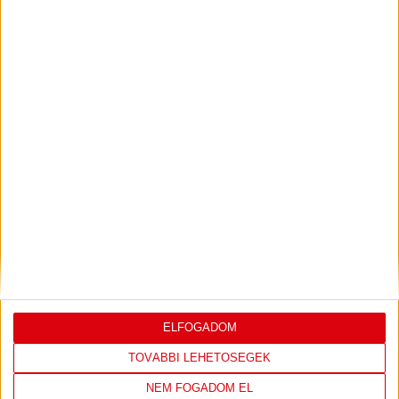
ÚJPEST FC
DVSC
4
-
2
2026-08-02
OTP BANK LIGA 2.
MECCS
15:30
FORDULÓ
RÉSZLETEI
TOVÁBBI EREDMÉNYEK
KÖVETKEZŐ MÉRKŐZÉS
ELFOGADOM
TOVÁBBI LEHETŐSÉGEK
NEM FOGADOM EL