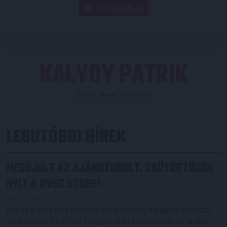
JEGYVÁSÁRLÁS
KALYDY PATRIK
Közzétéve: 2022.05.09.
LEGUTÓBBI HÍREK
MEGÚJULT AZ AJÁNDÉKBOLT, CSÜTÖRTÖKÖN
NYIT A DVSC STORE!
2026.08.05.
Ízléses, korszerű külsővel és belsővel, megújult kínálattal
vár mindenkit a DVSC felújítás után csütörtökön 16 órakor