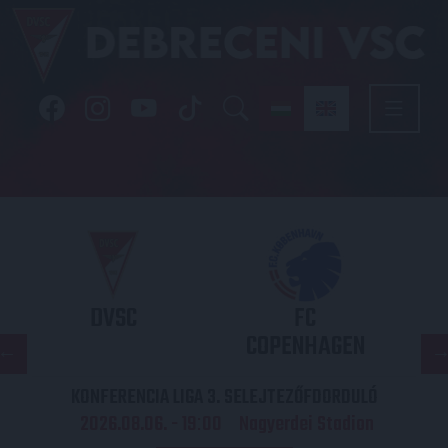
DVSC
FC
COPENHAGEN
KONFERENCIA LIGA 3. SELEJTEZŐFDORDULÓ
2026.08.06. - 19
00
Nagyerdei Stadion
: