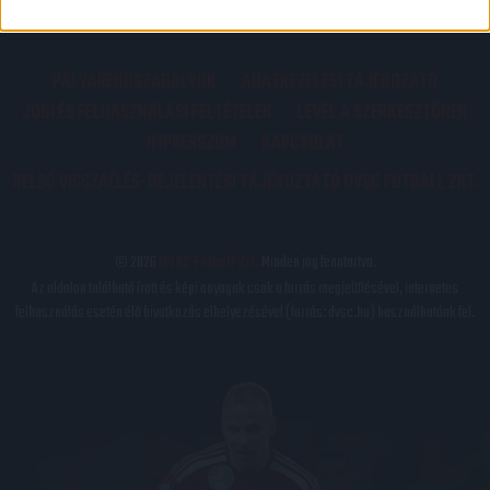
PÁLYARENDSZABÁLYOK
ADATKEZELÉSI TÁJÉKOZATÓ
JOGI ÉS FELHASZNÁLÁSI FELTÉTELEK
LEVÉL A SZERKESZTŐNEK
IMPRESSZUM
KAPCSOLAT
BELSŐ VISSZAÉLÉS-BEJELENTÉSI TÁJÉKOZTATÓ DVSC FUTBALL ZRT.
© 2026
DVSC Futball Zrt.
Minden jog fenntartva.
Az oldalon található írott és képi anyagok csak a forrás megjelölésével, internetes
felhasználás esetén élő hivatkozás elhelyezésével (forrás: dvsc.hu) használhatóak fel.