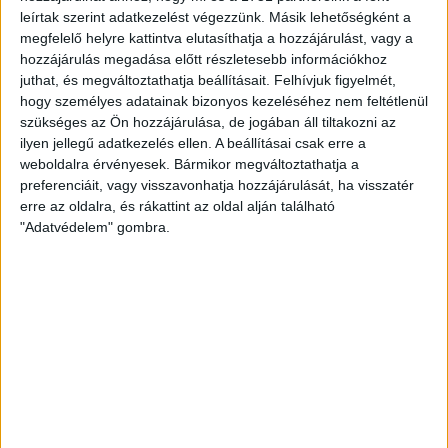
KOPPENHÁGAI OROSZLÁNOKKAL KÜZD MEG A
leírtak szerint adatkezelést végezzünk. Másik lehetőségként a
megfelelő helyre kattintva elutasíthatja a hozzájárulást, vagy a
LOKI
hozzájárulás megadása előtt részletesebb információkhoz
juthat, és megváltoztathatja beállításait.
Felhívjuk figyelmét,
A 16-szoros dán bajnok, 10-szeres dán kupagyőztes FC
hogy személyes adatainak bizonyos kezeléséhez nem feltétlenül
Copenhagen (Köbenhavn) együttesével küzd meg az UEFA
szükséges az Ön hozzájárulása, de jogában áll tiltakozni az
Konferencia Liga harmadik selejtezőkörében a DVSC, az
ilyen jellegű adatkezelés ellen. A beállításai csak erre a
első mérkőzés csütörtökön 19 órától kezdődik a Nagyerdei
weboldalra érvényesek. Bármikor megváltoztathatja a
Stadionban. Nem túlzás, valódi nagyvad akadt a Loki útjába,
preferenciáit, vagy visszavonhatja hozzájárulását, ha visszatér
lássuk, mit érdemes tudni az Oroszlánok becenéven
erre az oldalra, és rákattint az oldal alján található
emlegetett koppenhágai csapatról. A futballrajongók
"Adatvédelem" gombra.
számára persze aligha kell […]
Bővebben →
AUGUSZTUS 16-ÁN FOGADJUK AZ ETO-T
A Magyar Labdarúgó Szövetség Versenybizottsága
elkészítette az OTP Bank Liga 4. fordulójának pontos
menetrendjét, melyből kiderül, hogy a DVSC augusztus 16-
án, vasárnap 16.30 órától fogadja az ETO FC-t a Nagyerdei
Stadionban.