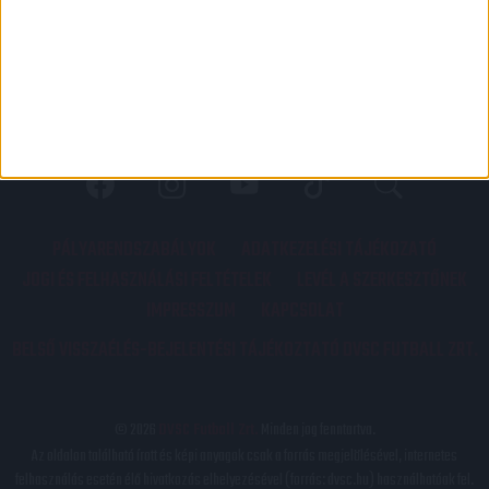
PÁLYARENDSZABÁLYOK
ADATKEZELÉSI TÁJÉKOZATÓ
JOGI ÉS FELHASZNÁLÁSI FELTÉTELEK
LEVÉL A SZERKESZTŐNEK
IMPRESSZUM
KAPCSOLAT
BELSŐ VISSZAÉLÉS-BEJELENTÉSI TÁJÉKOZTATÓ DVSC FUTBALL ZRT.
© 2026
DVSC Futball Zrt.
Minden jog fenntartva.
Az oldalon található írott és képi anyagok csak a forrás megjelölésével, internetes
felhasználás esetén élő hivatkozás elhelyezésével (forrás: dvsc.hu) használhatóak fel.