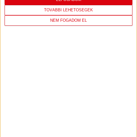
TOVÁBBI EREDMÉNYEK
TOVÁBBI LEHETŐSÉGEK
NEM FOGADOM EL
KÖVETKEZŐ MÉRKŐZÉS
DVSC
NYÍREGYHÁZA
SPARTACUS
OTP BANK LIGA 3. FORDULÓ
2026.08.09. - 17
30
Nagyerdei Stadion
:
JEGYVÁSÁRLÁS