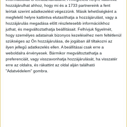
Bővebben →
hozzájárulhat ahhoz, hogy mi és a 1733 partnereink a fent
leírtak szerint adatkezelést végezzünk. Másik lehetőségként a
ÉRVÉNYESÜLT A PAPÍRFORMA
DVSC-FC
:
megfelelő helyre kattintva elutasíthatja a hozzájárulást, vagy a
hozzájárulás megadása előtt részletesebb információkhoz
COPENHAGEN 0-3
juthat, és megváltoztathatja beállításait.
Felhívjuk figyelmét,
hogy személyes adatainak bizonyos kezeléséhez nem feltétlenül
2026.08.06.
szükséges az Ön hozzájárulása, de jogában áll tiltakozni az
Az örmény Pjunyik Jereván búcsúztatása után a bombaerős,
ilyen jellegű adatkezelés ellen. A beállításai csak erre a
válogatottakkal teletűzdelt, dán rekordbajnok FC
weboldalra érvényesek. Bármikor megváltoztathatja a
Copenhagen (Köbenhavn) együttesét fogadta a Loki
preferenciáit, vagy visszavonhatja hozzájárulását, ha visszatér
csütörtökön este az UEFA Konferencia Liga 3.
erre az oldalra, és rákattint az oldal alján található
selejtezőkörének első mérkőzésén. A kezdőcsapatban ott
"Adatvédelem" gombra.
volt többek között Szécsi Márk, Batik Bence és a DVSC-ben
most debütáló Dénes Vilmos is. A találkozót a hőség dacára
mindkét gárda viszonylag […]
Bővebben →
RENDKÍVÜLI HŐSÉG
TÖBB MÓDON IS
:
IGYEKSZIK SEGÍTENI A SZURKOLÓKAT A DVSC