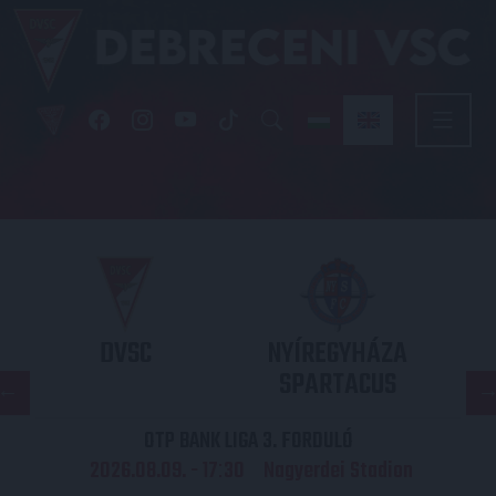
DVSC
NYÍREGYHÁZA
SPARTACUS
OTP BANK LIGA 3. FORDULÓ
2026.08.09. - 17
30
Nagyerdei Stadion
: