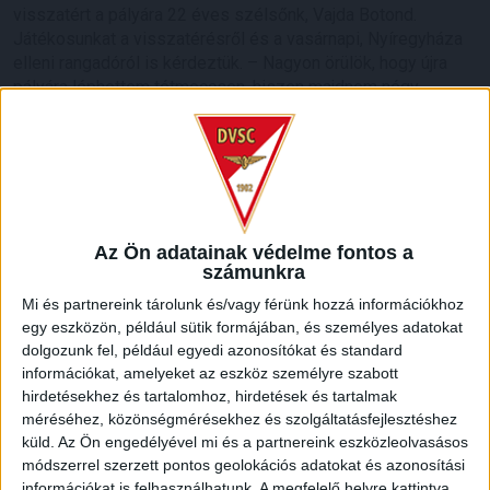
visszatért a pályára 22 éves szélsőnk, Vajda Botond.
Játékosunkat a visszatérésről és a vasárnapi, Nyíregyháza
elleni rangadóról is kérdeztük. – Nagyon örülök, hogy újra
pályára léphettem tétmeccsen, hiszen majdnem négy
hónapot kellett kihagynom. Az is pozitívum, hogy egy ilyen
erős ellenfél ellen játszhattam […]
Bővebben →
SZURKOLÓI INFORMÁCIÓK A DVSC-
Az Ön adatainak védelme fontos a
NYÍREGYHÁZA RANGADÓRA
számunkra
A DVSC az OTP Bank Liga 3. fordulójában az ősi rivális
Mi és partnereink tárolunk és/vagy férünk hozzá információkhoz
Nyíregyházát fogadja augusztus 9-én, vasárnap 17.30-kor a
egy eszközön, például sütik formájában, és személyes adatokat
Nagyerdei Stadionban. Nagy az érdeklődés, a találkozóra
dolgozunk fel, például egyedi azonosítókat és standard
megvásárolhatók a jegyek online, a
információkat, amelyeket az eszköz személyre szabott
www.nagyerdeistadion.hu oldalon, illetve személyesen a
hirdetésekhez és tartalomhoz, hirdetések és tartalmak
stadion pénztáraiban (nyitva hétköznap 10 és 18,
méréséhez, közönségmérésekhez és szolgáltatásfejlesztéshez
szombaton 10 és 15 óra között, vasárnap 10 órától). A DVSC
küld.
Az Ön engedélyével mi és a partnereink eszközleolvasásos
Store vasárnap 12 […]
módszerrel szerzett pontos geolokációs adatokat és azonosítási
információkat is felhasználhatunk. A megfelelő helyre kattintva