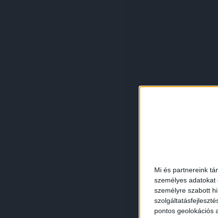
Mi és partnereink tá
személyes adatokat d
személyre szabott h
szolgáltatásfejleszté
pontos geolokációs a