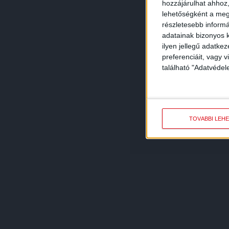
hozzájárulhat ahhoz,
lehetőségként a megf
részletesebb informác
adatainak bizonyos k
ilyen jellegű adatke
preferenciáit, vagy v
található "Adatvéde
TOVÁBBI LEH