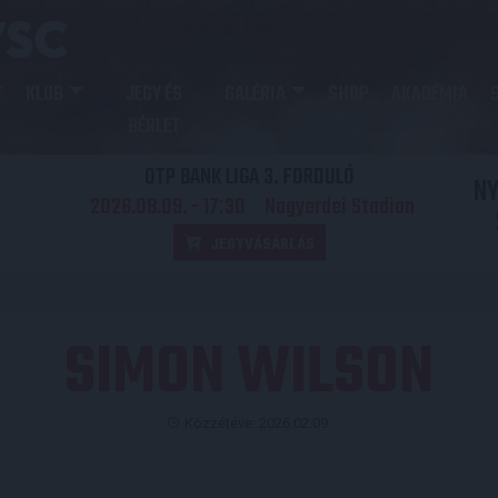
KLUB
JEGY ÉS
GALÉRIA
SHOP
AKADÉMIA
BÉRLET
OTP BANK LIGA 3. FORDULÓ
N
2026.08.09. - 17
30
Nagyerdei Stadion
:
JEGYVÁSÁRLÁS
SIMON WILSON
Közzétéve: 2026.02.09.