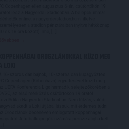
FC Copenhagen ellen augusztus 6-án, csütörtökön 19
órától lesz a Nagyerdei Stadionban. A belépők immár
elérhetők online, a nagyerdeistadion.hu-n, illetve
személyesen a stadion pénztáraiban (nyitva hétköznap
10 és 18 óra között). Íme, […]
Bővebben →
KOPPENHÁGAI OROSZLÁNOKKAL KÜZD MEG
A LOKI
A 16-szoros dán bajnok, 10-szeres dán kupagyőztes
FC Copenhagen (Köbenhavn) együttesével küzd meg
az UEFA Konferencia Liga harmadik selejtezőkörében a
DVSC, az első mérkőzés csütörtökön 19 órától
kezdődik a Nagyerdei Stadionban. Nem túlzás, valódi
nagyvad akadt a Loki útjába, lássuk, mit érdemes tudni
az Oroszlánok becenéven emlegetett koppenhágai
csapatról. A futballrajongók számára persze aligha kell
[…]