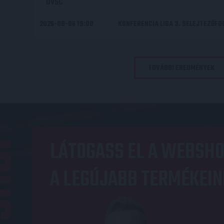
DVSC
2026-08-06 19:00
KONFERENCIA LIGA 3. SELEJTEZŐF
TOVÁBBI EREDMÉNYEK
OP
LÁTOGASS EL A WEBSHO
A LEGÚJABB TERMÉKEIN