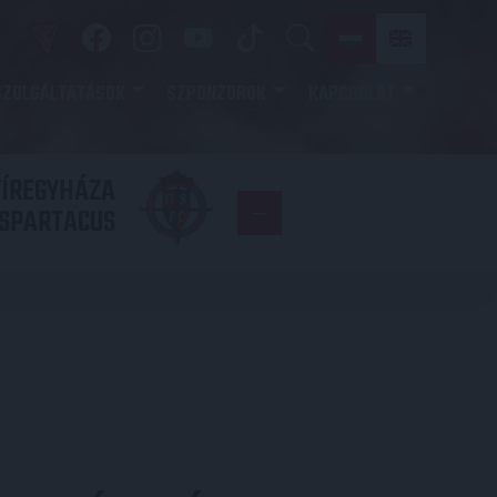
SZOLGÁLTATÁSOK
SZPONZOROK
KAPCSOLAT
YÍREGYHÁZA
FC
SPARTACUS
COPENHAGE