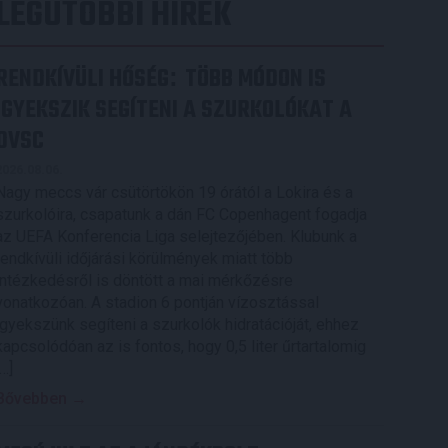
LEGUTÓBBI HÍREK
RENDKÍVÜLI HŐSÉG
TÖBB MÓDON IS
:
IGYEKSZIK SEGÍTENI A SZURKOLÓKAT A
DVSC
2026.08.06.
Nagy meccs vár csütörtökön 19 órától a Lokira és a
szurkolóira, csapatunk a dán FC Copenhagent fogadja
az UEFA Konferencia Liga selejtezőjében. Klubunk a
rendkívüli időjárási körülmények miatt több
intézkedésről is döntött a mai mérkőzésre
vonatkozóan. A stadion 6 pontján vízosztással
igyekszünk segíteni a szurkolók hidratációját, ehhez
kapcsolódóan az is fontos, hogy 0,5 liter űrtartalomig
[…]
Bővebben →