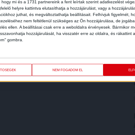
 hogy mi és a 1731 partnereink a fent leírtak szerint adatkezelést vég
elelő helyre kattintva elutasíthatja a hozzájárulást, vagy a hozzájárul
iókhoz juthat, és megváltoztathatja beállításait.
Felhívjuk figyelmét, 
ezeléséhez nem feltétlenül szükséges az Ön hozzájárulása, de jogában 
zelés ellen. A beállításai csak erre a weboldalra érvényesek. Bármikor m
isszavonhatja hozzájárulását, ha visszatér erre az oldalra, és rákattint a
lem" gombra.
ETŐSÉGEK
NEM FOGADOM EL
EL