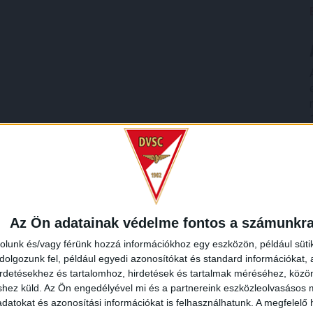
Az Ön adatainak védelme fontos a számunkr
rolunk és/vagy férünk hozzá információkhoz egy eszközön, például süti
olgozunk fel, például egyedi azonosítókat és standard információkat,
irdetésekhez és tartalomhoz, hirdetések és tartalmak méréséhez, kö
shez küld.
Az Ön engedélyével mi és a partnereink eszközleolvasásos m
datokat és azonosítási információkat is felhasználhatunk. A megfelelő h