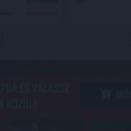
FC COPENHAGEN
DVSC
DORDULÓ
MECCS RÉSZLETEI
PBA ÉS VÁLASSZ
IRÁ
K KÖZÜL!