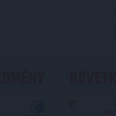
REDMÉNY
KÖVETK
O
2026.08