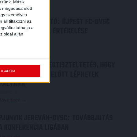
ezzünk. Másik
Bővebben →
ás megadása előtt
hogy személyes
SAJTÓTÁJÉKOZTATÓ
ÚJPEST FC-DVSC
:
áll tiltakozni az
egváltoztathatja a
4-2, GERT REMMEL ÉRTÉKELÉSE
z oldal alján
2026.08.03.
Bővebben →
DÉNES VILMOS
MEGTISZTELTETÉS, HOGY
:
FOGADOM
ILYEN SZURKOLÓK ELŐTT LÉPHETEK
PÁLYÁRA
2026.07.31.
Bővebben →
PJUNYIK JEREVÁN-DVSC
TOVÁBBJUTÁS
:
A KONFERENCIA LIGÁBAN
Bővebben →