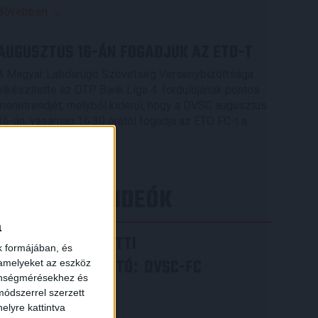
Bővebben →
AUGUSZTUS 16-ÁN FOGADJUK AZ ETO-T
A Magyar Labdarúgó Szövetség Versenybizottsága
elkészítette az OTP Bank Liga 4. fordulójának pontos
menetrendjét, melyből kiderül, hogy a DVSC augusztus
16-án, vasárnap 16.30 órától fogadja az ETO FC-t a
Nagyerdei Stadionban.
Bővebben →
×
LEGÚJABB VIDEÓK
a
VIDEÓ! MECCS ELŐTTI
k formájában, és
SAJTÓTÁJÉKOZTATÓ
DVSC-FC
:
 amelyeket az eszköz
zönségmérésekhez és
COPENHAGEN
ódszerrel szerzett
elyre kattintva
2026.08.05.