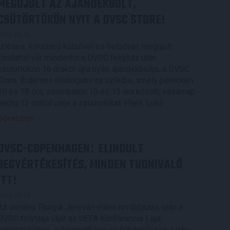
MEGÚJULT AZ AJÁNDÉKBOLT,
CSÜTÖRTÖKÖN NYIT A DVSC STORE!
2026.08.05.
Ízléses, korszerű külsővel és belsővel, megújult
kínálattal vár mindenkit a DVSC felújítás után
csütörtökön 16 órakor újra nyitó ajándékboltja, a DVSC
Store. Érdemes ellátogatni az üzletbe, amely pénteken
10 és 18 óra, szombaton 10 és 15 óra között, vasárnap
pedig 12 órától várja a szurkolókat. Hajrá, Loki!
Bővebben →
DVSC-COPENHAGEN
ELINDULT
:
JEGYÉRTÉKESÍTÉS, MINDEN TUDNIVALÓ
ITT!
2026.08.04.
Az örmény Pjunyik Jereván elleni továbbjutás után a
DVSC folytatja útját az UEFA Konferencia Liga
selejtezőjében, a harmadik kör első mérkőzése a dán