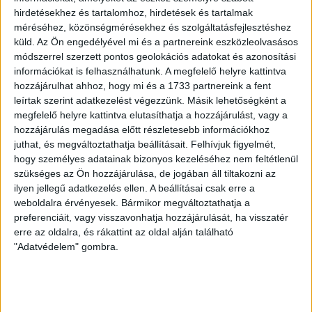
LEGUTÓBBI HÍREK
hirdetésekhez és tartalomhoz, hirdetések és tartalmak
méréséhez, közönségmérésekhez és szolgáltatásfejlesztéshez
70 ÉVES LETT KEREKES GYÖRGY, A VALAHA
küld.
Az Ön engedélyével mi és a partnereink eszközleolvasásos
módszerrel szerzett pontos geolokációs adatokat és azonosítási
VOLT EGYIK LEGJOBB DEBRECENI CSATÁR
információkat is felhasználhatunk. A megfelelő helyre kattintva
hozzájárulhat ahhoz, hogy mi és a 1733 partnereink a fent
2026.08.08.
leírtak szerint adatkezelést végezzünk. Másik lehetőségként a
Ma ünnepli 70. születésnapját Kerekes György. A debreceni
megfelelő helyre kattintva elutasíthatja a hozzájárulást, vagy a
születésű támadó a debreceni Titászban, majd a DMTE-ben
hozzájárulás megadása előtt részletesebb információkhoz
kezdte, később játszott Pécsen, az Újpestben, az FTC-ben
juthat, és megváltoztathatja beállításait.
Felhívjuk figyelmét,
és a Videotonban is, ám pályafutása csúcspontját
hogy személyes adatainak bizonyos kezeléséhez nem feltétlenül
egyértelműen a Lokiban töltött évek jelentették. A népszerű
szükséges az Ön hozzájárulása, de jogában áll tiltakozni az
Gurigának hihetetlen érzéke volt a játékhoz és a
ilyen jellegű adatkezelés ellen. A beállításai csak erre a
gólszerzéshez, amit jól mutat, hogy a DMVSC-ben eltöltött
weboldalra érvényesek. Bármikor megváltoztathatja a
[…]
preferenciáit, vagy visszavonhatja hozzájárulását, ha visszatér
Bővebben →
erre az oldalra, és rákattint az oldal alján található
"Adatvédelem" gombra.
VAJDA BOTOND
VASÁRNAP 100
:
SZÁZALÉKNÁL IS TÖBBET KELL BELEADNUNK