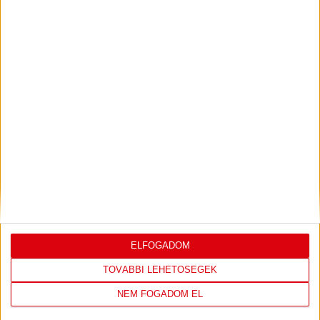
PJUNYIK JEREVÁN-DVSC
TOVÁBBJUTÁS A
:
KONFERENCIA LIGÁBAN
Bővebben →
LEGUTÓBBI EREDMÉNY
ELFOGADOM
TOVÁBBI LEHETŐSÉGEK
DVSC
FC
NEM FOGADOM EL
COPENHAGEN