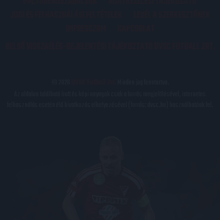
PÁLYARENDSZABÁLYOK
ADATKEZELÉSI TÁJÉKOZATÓ
JOGI ÉS FELHASZNÁLÁSI FELTÉTELEK
LEVÉL A SZERKESZTŐNEK
IMPRESSZUM
KAPCSOLAT
BELSŐ VISSZAÉLÉS-BEJELENTÉSI TÁJÉKOZTATÓ DVSC FUTBALL ZRT.
© 2026
DVSC Futball Zrt.
Minden jog fenntartva.
Az oldalon található írott és képi anyagok csak a forrás megjelölésével, internetes
felhasználás esetén élő hivatkozás elhelyezésével (forrás: dvsc.hu) használhatóak fel.