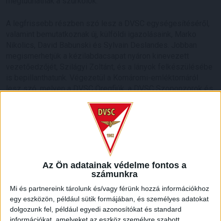
megtudhatnak a szurkolók.
A legfrissebb részben szó lesz a DVSC egységesítéséről,
valamint bemutatkoznak új, külföldi igazolásaink, Marko
Nikolics, David Babunski és Sylvain Deslandes. Jobban
megismerhetjük a kézilabdacsapat nyáron kinevezett
vezetőedzőjét, Szilágyi Zoltánt, és a lányok felkészülésébe
is bepillanthatunk. Végezetül a Komáromi-emléktornáról
lesz szó, melyen a DVSC Öregfiúk, a DVSC Szoponzorok és
a DVSC Család is képviseltette magát egy-egy gárdával,
utóbbi csapat pedig egészen a döntőig menetelt.
A legújabb rész tehát csütörtökön 12.40 órától lesz az M4-
en, a Debrecen Televízióban pedig július 23-án, pénteken
20.20 órától lesz látható.
Az Ön adatainak védelme fontos a
számunkra
Mi és partnereink tárolunk és/vagy férünk hozzá információkhoz
egy eszközön, például sütik formájában, és személyes adatokat
dolgozunk fel, például egyedi azonosítókat és standard
információkat, amelyeket az eszköz személyre szabott