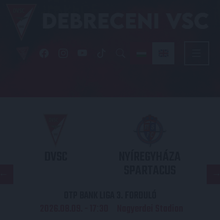
DVSC
NYÍREGYHÁZA
SPARTACUS
OTP BANK LIGA 3. FORDULÓ
2026.08.09. - 17
30
Nagyerdei Stadion
: