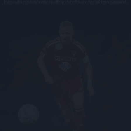
felhasználás esetén élő hivatkozás elhelyezésével (forrás: dvsc.hu) használhatóak fel.