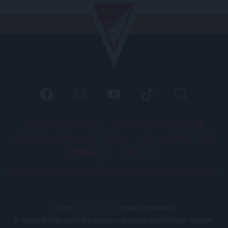
PÁLYARENDSZABÁLYOK
ADATKEZELÉSI TÁJÉKOZATÓ
JOGI ÉS FELHASZNÁLÁSI FELTÉTELEK
LEVÉL A SZERKESZTŐNEK
IMPRESSZUM
KAPCSOLAT
BELSŐ VISSZAÉLÉS-BEJELENTÉSI TÁJÉKOZTATÓ DVSC FUTBALL ZRT.
© 2026
DVSC Futball Zrt.
Minden jog fenntartva.
Az oldalon található írott és képi anyagok csak a forrás megjelölésével, internetes