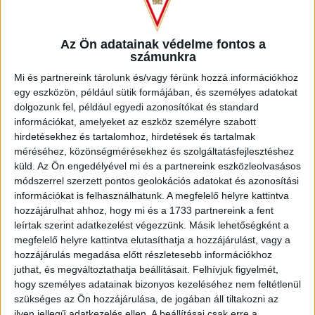
foglalkozások, de alapvető elvárás nálam a fegyelem,
szerencsére ezen a téren sem volt senkivel probléma.
Csapatszinten és egyénileg is tapasztalható volt a fejlődés, a
Az Ön adatainak védelme fontos a
tavalyi „gyerekek” tavaszra nagyot léptek a felnőtt futball felé.
számunkra
Az edzőmeccseken nyújtott jó teljesítmény – felnőtt
Mi és partnereink tárolunk és/vagy férünk hozzá információkhoz
együttesek ellen játszottunk – bizakodásra adott okot a
egy eszközön, például sütik formájában, és személyes adatokat
bajnokságra nézve. A nyolccsapatos kiemelt U19-es
dolgozunk fel, például egyedi azonosítókat és standard
bajnokságában szerepeltünk, itt nem a sikeres szereplés volt
információkat, amelyeket az eszköz személyre szabott
az elsődleges cél, de úgy gondolom, ebben a korban már
hirdetésekhez és tartalomhoz, hirdetések és tartalmak
meg kell tanulniuk eredményesen futballozni. Azt tudni kell,
méréséhez, közönségmérésekhez és szolgáltatásfejlesztéshez
nagyon kiegyenlített volt a mezőny, nem voltak könnyű
küld.
Az Ön engedélyével mi és a partnereink eszközleolvasásos
mérkőzések, bárki győzhetett bárki ellen, minden egyes
módszerrel szerzett pontos geolokációs adatokat és azonosítási
pontért meg kellett küzdenünk. Nagyon sok jó mérkőzést
információkat is felhasználhatunk. A megfelelő helyre kattintva
játszottunk, a bajnok MTK elleni idegenbeli találkozónkat
hozzájárulhat ahhoz, hogy mi és a 1733 partnereink a fent
kiemelném, végig vezettünk, csak a 93. percben tudtak
leírtak szerint adatkezelést végezzünk. Másik lehetőségként a
egyenlíteni a kék-fehérek. Az a 90 perc olyan ritmusban
megfelelő helyre kattintva elutasíthatja a hozzájárulást, vagy a
zajlott, ami már egy NB-II-es bajnoki szintjét is megütötte.
hozzájárulás megadása előtt részletesebb információkhoz
Amiket edzéseken gyakoroltunk, viszont láttam a pályán, az
juthat, és megváltoztathatja beállításait.
Felhívjuk figyelmét,
adott mérkőzésekre kidolgozott taktikát igyekeztek betartani
hogy személyes adatainak bizonyos kezeléséhez nem feltétlenül
a fiúk, ez megmutatkozott eredményesség terén is. A
szükséges az Ön hozzájárulása, de jogában áll tiltakozni az
harmadik helyen zártuk a bajnokságot, amihez minden
ilyen jellegű adatkezelés ellen. A beállításai csak erre a