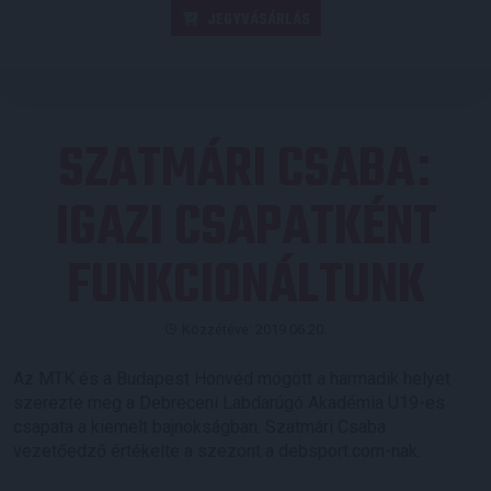
JEGYVÁSÁRLÁS
SZATMÁRI CSABA
:
IGAZI CSAPATKÉNT
FUNKCIONÁLTUNK
Közzétéve: 2019.06.20.
Az MTK és a Budapest Honvéd mögött a harmadik helyet
szerezte meg a Debreceni Labdarúgó Akadémia U19-es
csapata a kiemelt bajnokságban. Szatmári Csaba
vezetőedző értékelte a szezont a debsport.com-nak.