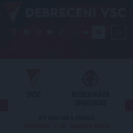
DVSC
NYÍREGYHÁZA
SPARTACUS
OTP BANK LIGA 3. FORDULÓ
2026.08.09. - 17
30
Nagyerdei Stadion
: