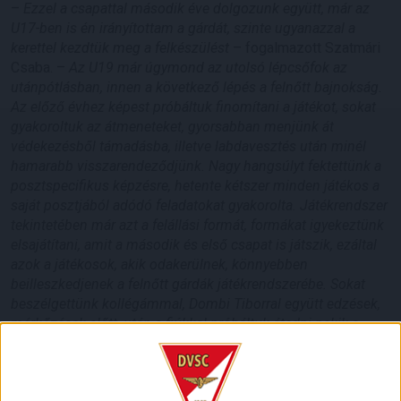
–
Ezzel a csapattal második éve dolgozunk együtt, már az
U17-ben is én irányítottam a gárdát, szinte ugyanazzal a
kerettel kezdtük meg a felkészülést
– fogalmazott Szatmári
Csaba. –
Az U19 már úgymond az utolsó lépcsőfok az
utánpótlásban, innen a következő lépés a felnőtt bajnokság.
Az előző évhez képest próbáltuk finomítani a játékot, sokat
gyakoroltuk az átmeneteket, gyorsabban menjünk át
védekezésből támadásba, illetve labdavesztés után minél
hamarabb visszarendeződjünk. Nagy hangsúlyt fektettünk a
posztspecifikus képzésre, hetente kétszer minden játékos a
saját posztjából adódó feladatokat gyakorolta. Játékrendszer
tekintetében már azt a felállási formát, formákat igyekeztünk
elsajátítani, amit a második és első csapat is játszik, ezáltal
azok a játékosok, akik odakerülnek, könnyebben
beilleszkedjenek a felnőtt gárdák játékrendszerébe. Sokat
beszélgettünk kollégámmal, Dombi Tiborral együtt edzések,
mérkőzések előtt, után a fiúkkal próbáltuk átadni nekik a
tapasztalatainkat. A játékosok minden edzésen igyekeztek
százszázalékos teljesítményt nyújtani, csak betegség,
sérülés esetén hiányoztak, jó hangulatban teltek a