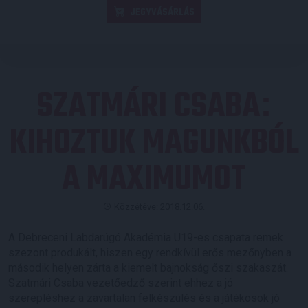
JEGYVÁSÁRLÁS
SZATMÁRI CSABA
:
KIHOZTUK MAGUNKBÓL
A MAXIMUMOT
Közzétéve: 2018.12.06.
A Debreceni Labdarúgó Akadémia U19-es csapata remek
szezont produkált, hiszen egy rendkívül erős mezőnyben a
második helyen zárta a kiemelt bajnokság őszi szakaszát.
Szatmári Csaba vezetőedző szerint ehhez a jó
szerepléshez a zavartalan felkészülés és a játékosok jó