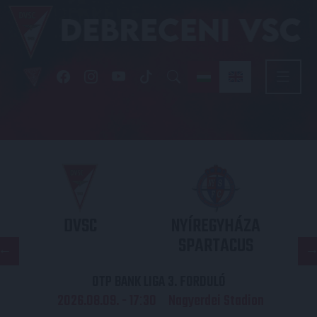
DVSC
NYÍREGYHÁZA
SPARTACUS
OTP BANK LIGA 3. FORDULÓ
2026.08.09. - 17
30
Nagyerdei Stadion
: