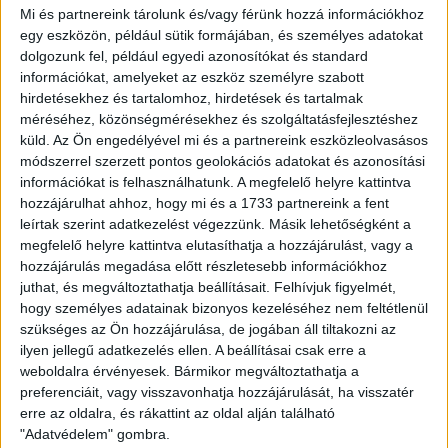
végére ezt sikerült teljesítenünk. A védekezésünk – egy-két
Mi és partnereink tárolunk és/vagy férünk hozzá információkhoz
mérkőzés kivételével – rendben volt, zömmel
egy eszközön, például sütik formájában, és személyes adatokat
megvalósítottuk azt a játékot, amit a felkészülés alatt
dolgozunk fel, például egyedi azonosítókat és standard
gyakoroltunk, ezt bizonyítja a tabellán elfoglalt helyünk. Azt,
információkat, amelyeket az eszköz személyre szabott
hogy a második helyen végzünk, csak titokban reméltük,
hirdetésekhez és tartalomhoz, hirdetések és tartalmak
mert ebben a nyolccsapatos bajnokságban nincsenek
méréséhez, közönségmérésekhez és szolgáltatásfejlesztéshez
gyenge ellenfelek, bárki legyőzhet bárkit, minden meccs éles.
küld.
Az Ön engedélyével mi és a partnereink eszközleolvasásos
A jó eredmény elérésében sokat segített a második csapatból
módszerrel szerzett pontos geolokációs adatokat és azonosítási
visszajátszó Zsóri Dani és Bárány Donát, amit ez úton is
információkat is felhasználhatunk. A megfelelő helyre kattintva
köszönök. Nagyon sok jó mérkőzést játszottunk,
hozzájárulhat ahhoz, hogy mi és a 1733 partnereink a fent
véleményem szerint az éllovas MTK elleni 2-2 volt az ősz
leírtak szerint adatkezelést végezzünk. Másik lehetőségként a
meccse, magas színvonalú összecsapás alakult ki. Sajnálom,
megfelelő helyre kattintva elutasíthatja a hozzájárulást, vagy a
hogy az utolsó mérkőzésünk nem úgy sikerült, ahogy
hozzájárulás megadása előtt részletesebb információkhoz
elterveztük, jó lett volna győzelemmel zárni az évet.
juthat, és megváltoztathatja beállításait.
Felhívjuk figyelmét,
Összességében elégedett vagyok ezzel a fél évvel, úgy
hogy személyes adatainak bizonyos kezeléséhez nem feltétlenül
szükséges az Ön hozzájárulása, de jogában áll tiltakozni az
gondolom, kihoztuk magunkból a maximumot. A fiúkat
ilyen jellegű adatkezelés ellen. A beállításai csak erre a
minden dicséret megilleti, nagyon jól dolgoztak, kiváló
weboldalra érvényesek. Bármikor megváltoztathatja a
eredményt értek el, de a második hely akkor lesz igazán
preferenciáit, vagy visszavonhatja hozzájárulását, ha visszatér
értékes, ha tavasszal is meg tudjuk ismételni ezt a
erre az oldalra, és rákattint az oldal alján található
teljesítményt. Erre próbálunk majd felkészülni január
"Adatvédelem" gombra.
hetedikétől. Köszönöm a játékosoknak, hogy ilyen jó volt a