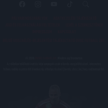
PÁLYARENDSZABÁLYOK
ADATKEZELÉSI TÁJÉKOZATÓ
JOGI ÉS FELHASZNÁLÁSI FELTÉTELEK
LEVÉL A SZERKESZTŐNEK
IMPRESSZUM
KAPCSOLAT
BELSŐ VISSZAÉLÉS-BEJELENTÉSI TÁJÉKOZTATÓ DVSC FUTBALL ZRT.
© 2026
DVSC Futball Zrt.
Minden jog fenntartva.
Az oldalon található írott és képi anyagok csak a forrás megjelölésével, internetes
felhasználás esetén élő hivatkozás elhelyezésével (forrás: dvsc.hu) használhatóak fel.