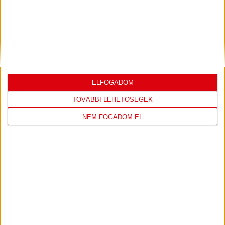
ILYEN SZURKOLÓK ELŐTT LÉPHETEK PÁLYÁRA
2026.07.31.
Bővebben →
PJUNYIK JEREVÁN-DVSC
TOVÁBBJUTÁS A
:
KONFERENCIA LIGÁBAN
ELFOGADOM
Bővebben →
TOVÁBBI LEHETŐSÉGEK
NEM FOGADOM EL
LEGUTÓBBI EREDMÉNY