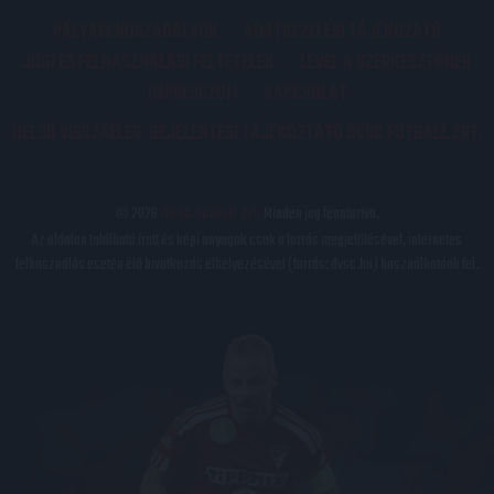
PÁLYARENDSZABÁLYOK
ADATKEZELÉSI TÁJÉKOZATÓ
JOGI ÉS FELHASZNÁLÁSI FELTÉTELEK
LEVÉL A SZERKESZTŐNEK
IMPRESSZUM
KAPCSOLAT
BELSŐ VISSZAÉLÉS-BEJELENTÉSI TÁJÉKOZTATÓ DVSC FUTBALL ZRT.
© 2026
DVSC Futball Zrt.
Minden jog fenntartva.
Az oldalon található írott és képi anyagok csak a forrás megjelölésével, internetes
felhasználás esetén élő hivatkozás elhelyezésével (forrás: dvsc.hu) használhatóak fel.