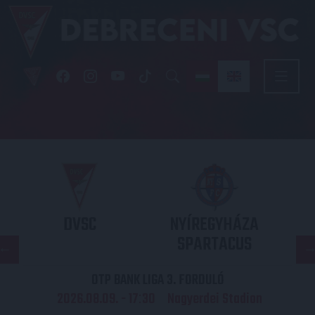
DVSC
NYÍREGYHÁZA
SPARTACUS
OTP BANK LIGA 3. FORDULÓ
2026.08.09. - 17
30
Nagyerdei Stadion
: