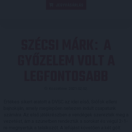
JEGYVÁSÁRLÁS
SZÉCSI MÁRK
A
:
GYŐZELEM VOLT A
LEGFONTOSABB
Közzétéve: 2021.02.02.
Értékes sikert aratott a DVSC az idei első, Siófok elleni
bajnokiján, amely meglepően nehezen indult csapatunk
számára. Az első játékrészben a vendégek szerezték meg a
vezetést, ám a szünetben rendeztük a sorokat és végül 2-1-
re megnyertük a találkozót. A lefújást követően a két gólt