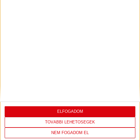
Bővebben →
PJUNYIK JEREVÁN-DVSC
TOVÁBBJUTÁS A
:
KONFERENCIA LIGÁBAN
Bővebben →
LEGUTÓBBI EREDMÉNY
ELFOGADOM
TOVÁBBI LEHETŐSÉGEK
NEM FOGADOM EL
DVSC
FC