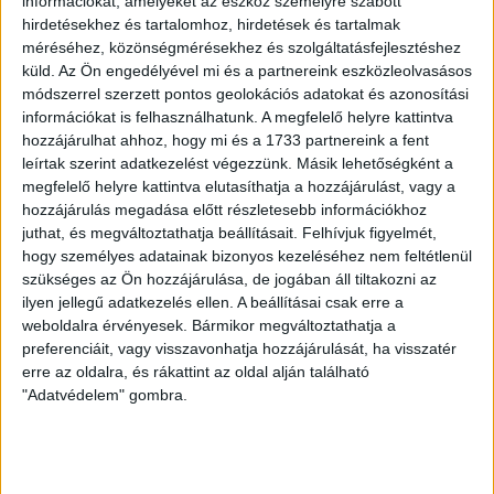
információkat, amelyeket az eszköz személyre szabott
hirdetésekhez és tartalomhoz, hirdetések és tartalmak
méréséhez, közönségmérésekhez és szolgáltatásfejlesztéshez
LEGUTÓBBI HÍREK
küld.
Az Ön engedélyével mi és a partnereink eszközleolvasásos
módszerrel szerzett pontos geolokációs adatokat és azonosítási
információkat is felhasználhatunk. A megfelelő helyre kattintva
VAJDA BOTOND
VASÁRNAP 100
:
hozzájárulhat ahhoz, hogy mi és a 1733 partnereink a fent
leírtak szerint adatkezelést végezzünk. Másik lehetőségként a
SZÁZALÉKNÁL IS TÖBBET KELL BELEADNUNK
megfelelő helyre kattintva elutasíthatja a hozzájárulást, vagy a
hozzájárulás megadása előtt részletesebb információkhoz
2026.08.07.
juthat, és megváltoztathatja beállításait.
Felhívjuk figyelmét,
A DVSC-FC Copenhagen Konferencia Liga mérkőzés
hogy személyes adatainak bizonyos kezeléséhez nem feltétlenül
örömteli eseménye volt, hogy sérüléséből felépülve
szükséges az Ön hozzájárulása, de jogában áll tiltakozni az
visszatért a pályára 22 éves szélsőnk, Vajda Botond.
ilyen jellegű adatkezelés ellen. A beállításai csak erre a
Játékosunkat a visszatérésről és a vasárnapi, Nyíregyháza
weboldalra érvényesek. Bármikor megváltoztathatja a
elleni rangadóról is kérdeztük. – Nagyon örülök, hogy újra
preferenciáit, vagy visszavonhatja hozzájárulását, ha visszatér
pályára léphettem tétmeccsen, hiszen majdnem négy
erre az oldalra, és rákattint az oldal alján található
hónapot kellett kihagynom. Az is pozitívum, hogy egy ilyen
"Adatvédelem" gombra.
erős ellenfél ellen játszhattam […]
Bővebben →