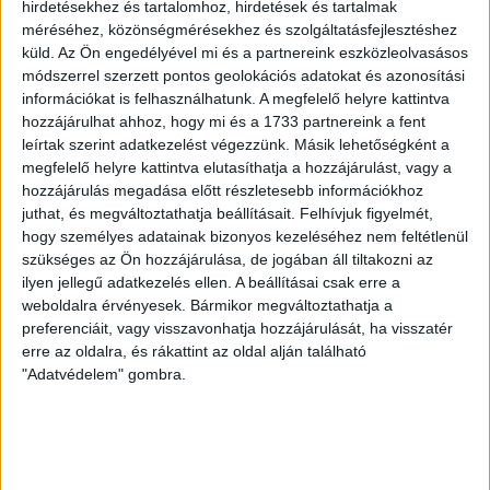
hirdetésekhez és tartalomhoz, hirdetések és tartalmak
méréséhez, közönségmérésekhez és szolgáltatásfejlesztéshez
KIKAPOTT A KIS LOKI
küld.
Az Ön engedélyével mi és a partnereink eszközleolvasásos
módszerrel szerzett pontos geolokációs adatokat és azonosítási
2026.08.08.
információkat is felhasználhatunk. A megfelelő helyre kattintva
A DVSC II. szombaton Pallagon a Füzesabony gárdáját
hozzájárulhat ahhoz, hogy mi és a 1733 partnereink a fent
fogadta az NB III. Észak-keleti csoport 3. fordulójában, s
leírtak szerint adatkezelést végezzünk. Másik lehetőségként a
ezúttal nem tudott pontot szerezni. NB III. Észak-keleti
megfelelő helyre kattintva elutasíthatja a hozzájárulást, vagy a
csoport, 3. forduló. DVSC II.-Füzesabony 1-2 (1-1). Pallag,
hozzájárulás megadása előtt részletesebb információkhoz
200 néző, vezette: Oswald D. DVSC II.: Tuska – Myrtaj (Kiss
juthat, és megváltoztathatja beállításait.
Felhívjuk figyelmét,
M., 46.), Farkas T., Macsó (Lovas, 75.), Vincze T., Hermann
hogy személyes adatainak bizonyos kezeléséhez nem feltétlenül
(Gyenti, […]
szükséges az Ön hozzájárulása, de jogában áll tiltakozni az
Bővebben →
ilyen jellegű adatkezelés ellen. A beállításai csak erre a
weboldalra érvényesek. Bármikor megváltoztathatja a
preferenciáit, vagy visszavonhatja hozzájárulását, ha visszatér
70 ÉVES LETT KEREKES GYÖRGY, A VALAHA
erre az oldalra, és rákattint az oldal alján található
VOLT EGYIK LEGJOBB DEBRECENI CSATÁR
"Adatvédelem" gombra.
Ma ünnepli 70. születésnapját Kerekes György. A debreceni
születésű támadó a debreceni Titászban, majd a DMTE-ben
kezdte, később játszott Pécsen, az Újpestben, az FTC-ben
és a Videotonban is, ám pályafutása csúcspontját