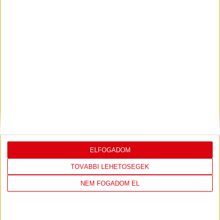
Bővebben →
LEGUTÓBBI EREDMÉNY
ELFOGADOM
DVSC
FC
TOVÁBBI LEHETŐSÉGEK
COPENHAGEN
NEM FOGADOM EL
0
-
3