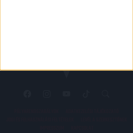
PÁLYARENDSZABÁLYOK
ADATKEZELÉSI TÁJÉKOZATÓ
JOGI ÉS FELHASZNÁLÁSI FELTÉTELEK
LEVÉL A SZERKESZTŐNEK
IMPRESSZUM
KAPCSOLAT