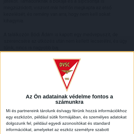
játékot. Támadónknak a bokája és a sípcsontja is
megzúzódott, viszont már hétfőn megkapta az első
kezelését, és remény van arra, hogy nem kell sokat
kihagynia.
A találkozón Bódi Ádám is kapott egy medvepuszit, de
szerencsére az ütközés után nem kellett lecserélni, és úgy
tűnik, nincs is nagyobb baj.
Kundrák Norbertet keresztszalag-szakadással műtötték, a
hét közepén elkezdi a rehabilitációt, míg az Achilles-
szakadással operált Pávkovics Bencére egyelőre két hét
pihenő vár. Jó hír ugyanakkor, hogy a combsérüléssel
bajlódó Soltész Dominik visszatért a többiek közé.
Az Ön adatainak védelme fontos a
számunkra
Mi és partnereink tárolunk és/vagy férünk hozzá információkhoz
egy eszközön, például sütik formájában, és személyes adatokat
LEGUTÓBBI HÍREK
dolgozunk fel, például egyedi azonosítókat és standard
információkat, amelyeket az eszköz személyre szabott