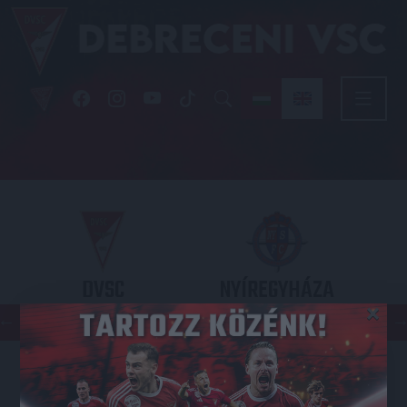
DVSC
NYÍREGYHÁZA
×
SPARTACUS
OTP BANK LIGA 3. FORDULÓ
2026.08.09. - 17
30
Nagyerdei Stadion
: