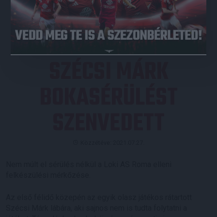
JEGYVÁSÁRLÁS
SZÉCSI MÁRK
BOKASÉRÜLÉST
SZENVEDETT
Közzétéve: 2021.07.27.
Nem múlt el sérülés nélkül a Loki AS Roma elleni
felkészülési mérkőzése.
Az első félidő közepén az egyik olasz játékos rátartott
Szécsi Márk lábára, aki sajnos nem is tudta folytatni a