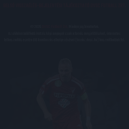
BELSŐ VISSZAÉLÉS-BEJELENTÉSI TÁJÉKOZTATÓ DVSC FUTBALL ZRT.
© 2026
DVSC Futball Zrt.
Minden jog fenntartva.
Az oldalon található írott és képi anyagok csak a forrás megjelölésével, internetes
felhasználás esetén élő hivatkozás elhelyezésével (forrás: dvsc.hu) használhatóak fel.